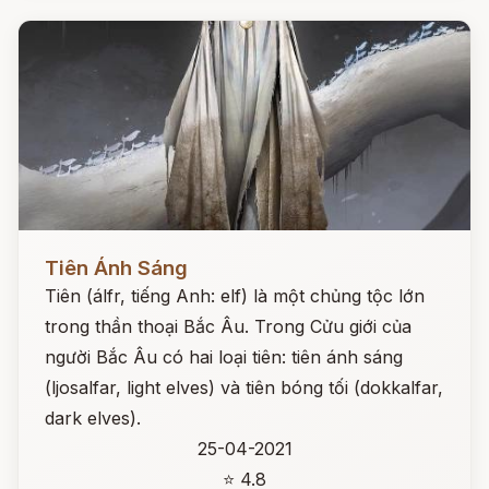
Đọc ngay
Tiên Ánh Sáng
Tiên (álfr, tiếng Anh: elf) là một chủng tộc lớn
trong thần thoại Bắc Âu. Trong Cửu giới của
người Bắc Âu có hai loại tiên: tiên ánh sáng
(ljosalfar, light elves) và tiên bóng tối (dokkalfar,
dark elves).
25-04-2021
⭐ 4.8