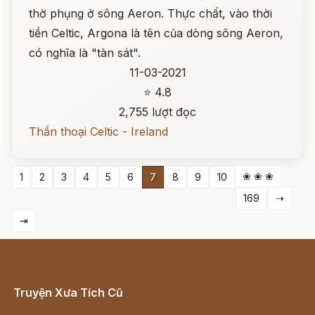
thờ phụng ở sông Aeron. Thực chất, vào thời
tiền Celtic, Argona là tên của dòng sông Aeron,
có nghĩa là "tàn sát".
11-03-2021
⭐ 4.8
2,755 lượt đọc
Thần thoại Celtic - Ireland
❀ ❀ ❀
1
2
3
4
5
6
7
8
9
10
169
⇢
⇥
Truyện Xưa Tích Cũ
Cổ tích Việt Nam