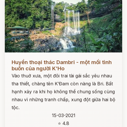
Đọc ngay
Huyền thoại thác Dambri - một mối tình
buồn của người K'Ho
Vào thuở xưa, một đôi trai tài gái sắc yêu nhau
tha thiết, chàng tên K’Đam còn nàng là Bri. Bất
hạnh xảy ra khi họ không thể chung sống cùng
nhau vì những tranh chấp, xung đột giữa hai bộ
tộc.
15-03-2021
⭐ 4.8