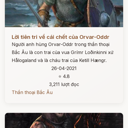
Đọc ngay
Lời tiên tri về cái chết của Orvar-Oddr
Người anh hùng Orvar-Oddr trong thần thoại
Bắc Âu là con trai của vua Grímr Loðinkinni xứ
Hålogaland và là cháu trai của Ketill Hængr.
26-04-2021
⭐ 4.8
3,211 lượt đọc
Thần thoại Bắc Âu