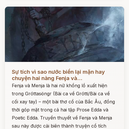
Đọc ngay
Sự tích vì sao nước biển lại mặn hay
chuyện hai nàng Fenja và...
Fenja và Menja là hai nữ khổng lồ xuất hiện
trong Gróttasöngr (Bài ca về Grótti/Bài ca về
cối xay tay) – một bài thơ cổ của Bắc Âu, đồng
thời góp mặt trong cả hai tập Prose Edda và
Poetic Edda. Truyền thuyết về Fenja và Menja
sau này được cải biên thành truyện cổ tích