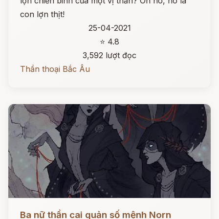
lợn chiến binh của một vị thần? Oh no, nó là
con lợn thịt!
25-04-2021
⭐ 4.8
3,592 lượt đọc
Thần thoại Bắc Âu
Đọc ngay
Ba nữ thần cai quản số mệnh Norn