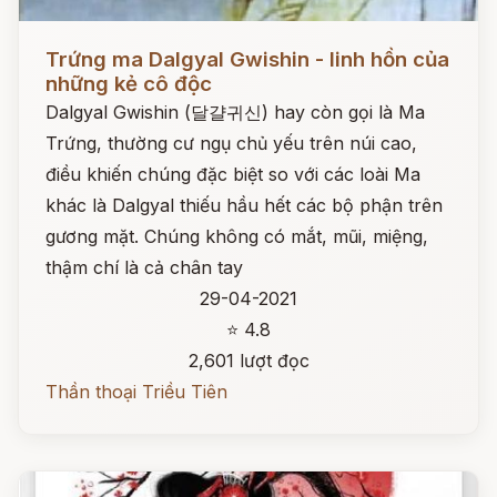
Đọc ngay
Trứng ma Dalgyal Gwishin - linh hồn của
những kẻ cô độc
Dalgyal Gwishin (달걀귀신) hay còn gọi là Ma
Trứng, thường cư ngụ chủ yếu trên núi cao,
điều khiến chúng đặc biệt so với các loài Ma
khác là Dalgyal thiếu hầu hết các bộ phận trên
gương mặt. Chúng không có mắt, mũi, miệng,
thậm chí là cả chân tay
29-04-2021
⭐ 4.8
2,601 lượt đọc
Thần thoại Triều Tiên