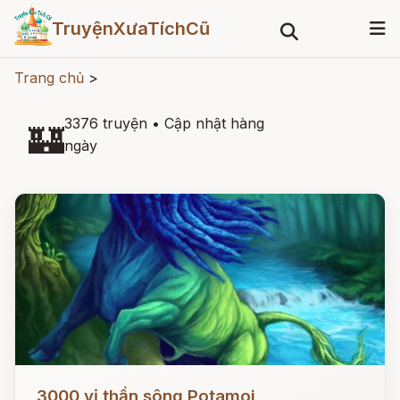
TruyệnXưaTíchCũ
Trang chủ
>
3376 truyện
•
Cập nhật hàng
🏰
ngày
Đọc ngay
3000 vị thần sông Potamoi