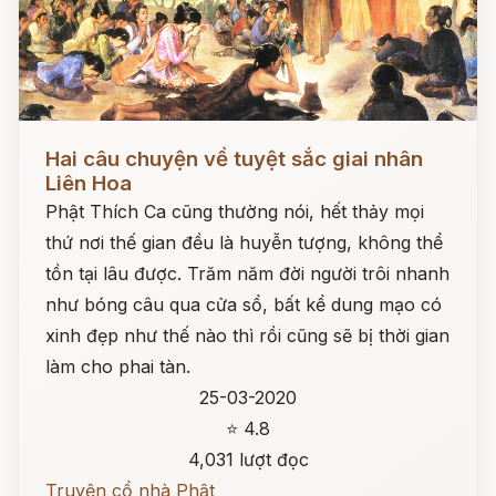
Đọc ngay
Hai câu chuyện về tuyệt sắc giai nhân
Liên Hoa
Phật Thích Ca cũng thường nói, hết thảy mọi
thứ nơi thế gian đều là huyễn tượng, không thể
tồn tại lâu được. Trăm năm đời người trôi nhanh
như bóng câu qua cửa sổ, bất kể dung mạo có
xinh đẹp như thế nào thì rồi cũng sẽ bị thời gian
làm cho phai tàn.
25-03-2020
⭐ 4.8
4,031 lượt đọc
Truyện cổ nhà Phật