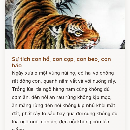
Đọc ngay
Sự tích con hổ, con cọp, con beo, con
báo
Ngày xưa ở một vùng núi nọ, có hai vợ chồng
rất đông con, quanh năm vất vả với nương rẫy.
Trồng lúa, tỉa ngô hàng năm cũng không đủ
cơm ăn, đến nỗi ăn rau rừng không kịp mọc,
ăn măng rừng đến nỗi không kịp nhú khỏi mặt
đất, phát rẫy to sáu bảy quả đồi cũng không đủ
lúa ngô nuôi con ăn, đến nỗi không còn lúa
giống.