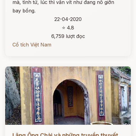
mà, tình tứ, lúc thì vấn vít như đang nô giỡn
bay bổng.
22-04-2020
⭐ 4.8
6,759 lượt đọc
Cổ tích Việt Nam
Đọc ngay
Lăng Ông Chài và những truyền thuyết