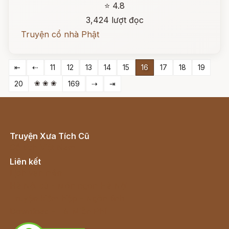
⭐ 4.8
3,424 lượt đọc
Truyện cổ nhà Phật
⇤
⇠
11
12
13
14
15
16
17
18
19
❀ ❀ ❀
20
169
⇢
⇥
Truyện Xưa Tích Cũ
Cổ tích Việt Nam
Liên kết
Lịch vạn niên
Hà Nội cũ - Món ngon Hà Nội
Truyện kiếm hiệp - Ngôn tình
Download - Tải Miễn Phí