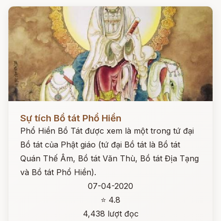
Đọc ngay
Sự tích Bồ tát Phổ Hiền
Phổ Hiền Bồ Tát được xem là một trong tứ đại
Bồ tát của Phật giáo (tứ đại Bồ tát là Bồ tát
Quán Thế Âm, Bồ tát Văn Thù, Bồ tát Địa Tạng
và Bồ tát Phổ Hiền).
07-04-2020
⭐ 4.8
4,438 lượt đọc