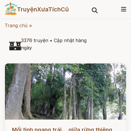
TruyệnXưaTíchCũ
Trang chủ
>
3376 truyện
•
Cập nhật hàng
🏰
ngày
Đọc ngay
Mối tình ngang trái... giữa rừng thiêng