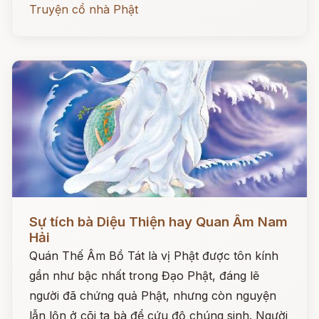
Truyện cổ nhà Phật
Đọc ngay
Sự tích bà Diệu Thiện hay Quan Âm Nam
Hải
Quán Thế Âm Bồ Tát là vị Phật được tôn kính
gần như bậc nhất trong Đạo Phật, đáng lẽ
người đã chứng quả Phật, nhưng còn nguyện
lẫn lộn ở cõi ta bà để cứu độ chúng sinh. Người