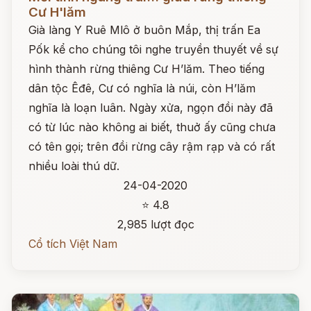
Cư H'lăm
Già làng Y Ruê Mlô ở buôn Mắp, thị trấn Ea
Pốk kể cho chúng tôi nghe truyền thuyết về sự
hình thành rừng thiêng Cư H’lăm. Theo tiếng
dân tộc Êđê, Cư có nghĩa là núi, còn H’lăm
nghĩa là loạn luân. Ngày xửa, ngọn đồi này đã
có từ lúc nào không ai biết, thuở ấy cũng chưa
có tên gọi; trên đồi rừng cây rậm rạp và có rất
nhiều loài thú dữ.
24-04-2020
⭐ 4.8
2,985 lượt đọc
Cổ tích Việt Nam