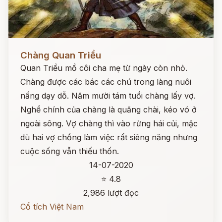
Đọc ngay
Chàng Quan Triều
Quan Triều mồ côi cha mẹ từ ngày còn nhỏ.
Chàng được các bác các chú trong làng nuôi
nấng dạy dỗ. Năm mười tám tuổi chàng lấy vợ.
Nghề chính của chàng là quăng chài, kéo vó ở
ngoài sông. Vợ chàng thì vào rừng hái củi, mặc
dù hai vợ chồng làm việc rất siêng năng nhưng
cuộc sống vẫn thiếu thốn.
14-07-2020
⭐ 4.8
2,986 lượt đọc
Cổ tích Việt Nam