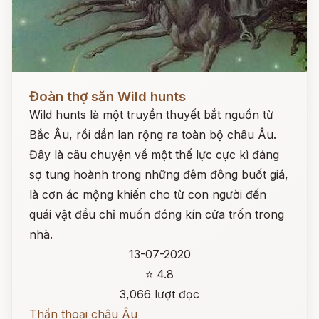
Đọc ngay
Đoàn thợ săn Wild hunts
Wild hunts là một truyền thuyết bắt nguồn từ
Bắc Âu, rồi dần lan rộng ra toàn bộ châu Âu.
Đây là câu chuyện về một thế lực cực kì đáng
sợ tung hoành trong những đêm đông buốt giá,
là cơn ác mộng khiến cho từ con người đến
quái vật đều chỉ muốn đóng kín cửa trốn trong
nhà.
13-07-2020
⭐ 4.8
3,066 lượt đọc
Thần thoại châu Âu