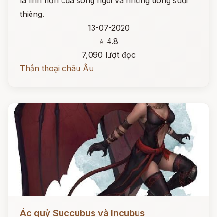
là linh hồn của sông ngòi và những dòng suối
thiêng.
13-07-2020
⭐ 4.8
7,090 lượt đọc
Thần thoại châu Âu
Đọc ngay
Ác quỷ Succubus và Incubus