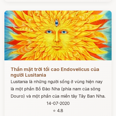
Đọc ngay
Thần mặt trời tối cao Endovelicus của
người Lusitania
Lusitania là những người sống ở vùng hiện nay
là một phần Bồ Đào Nha (phía nam của sông
Douro) và một phần của miền tây Tây Ban Nha.
14-07-2020
⭐ 4.8