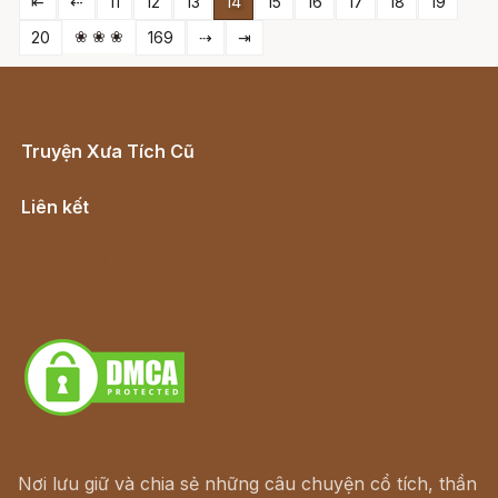
⇤
⇠
11
12
13
14
15
16
17
18
19
❀ ❀ ❀
20
169
⇢
⇥
Truyện Xưa Tích Cũ
Cổ tích Việt Nam
Liên kết
Lịch vạn niên
Hà Nội cũ - Món ngon Hà Nội
Truyện kiếm hiệp - Ngôn tình
Download - Tải Miễn Phí
Nơi lưu giữ và chia sẻ những câu chuyện cổ tích, thần