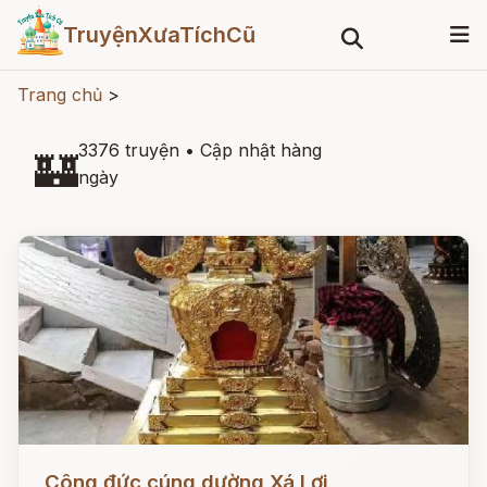
TruyệnXưaTíchCũ
Trang chủ
>
3376 truyện
•
Cập nhật hàng
🏰
ngày
Đọc ngay
Công đức cúng dường Xá Lợi