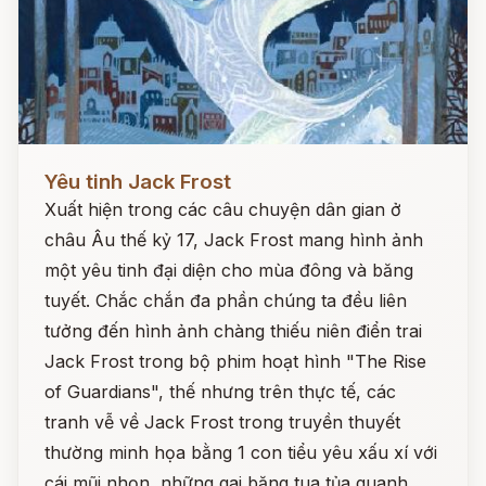
Đọc ngay
Yêu tinh Jack Frost
Xuất hiện trong các câu chuyện dân gian ở
châu Âu thế kỷ 17, Jack Frost mang hình ảnh
một yêu tinh đại diện cho mùa đông và băng
tuyết. Chắc chắn đa phần chúng ta đều liên
tưởng đến hình ảnh chàng thiếu niên điển trai
Jack Frost trong bộ phim hoạt hình "The Rise
of Guardians", thế nhưng trên thực tế, các
tranh vễ về Jack Frost trong truyền thuyết
thường minh họa bằng 1 con tiểu yêu xấu xí với
cái mũi nhọn, những gai băng tua tủa quanh