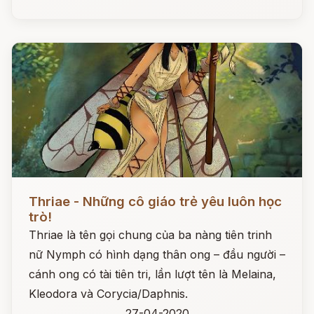
Đọc ngay
Thriae - Những cô giáo trẻ yêu luôn học
trò!
Thriae là tên gọi chung của ba nàng tiên trinh
nữ Nymph có hình dạng thân ong – đầu người –
cánh ong có tài tiên tri, lần lượt tên là Melaina,
Kleodora và Corycia/Daphnis.
27-04-2020