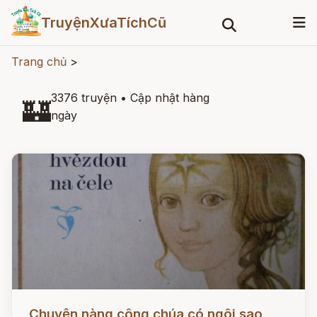
TruyệnXưaTíchCũ
Trang chủ
>
3376 truyện
•
Cập nhật hàng
🏰
ngày
Đọc ngay
Chuyện nàng công chúa có ngôi sao