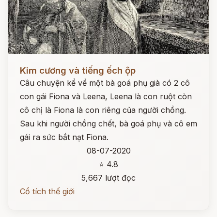
Đọc ngay
Kim cương và tiếng ếch ộp
Câu chuyện kể về một bà goá phụ già có 2 cô
con gái Fiona và Leena, Leena là con ruột còn
cô chị là Fiona là con riêng của người chồng.
Sau khi người chồng chết, bà goá phụ và cô em
gái ra sức bắt nạt Fiona.
08-07-2020
⭐ 4.8
5,667 lượt đọc
Cổ tích thế giới