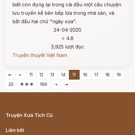
biết còn đọng lại trong cái đầu một câu chuyện
lưu truyền kể bên bếp lửa trong nhà sàn, và
bắt đầu hai chữ "ngày xưa".
24-04-2020
⭐ 4.8
3,925 lượt đọc
Truyền thuyết Việt Nam
⇤
⇠
11
12
13
14
15
16
17
18
19
❀ ❀ ❀
20
169
⇢
⇥
Truyện Xưa Tích Cũ
Cổ tích Việt Nam
Liên kết