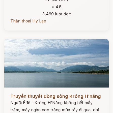
⭐ 4.8
3,469 lượt đọc
Thần thoại Hy Lạp
Đọc ngay
Truyền thuyết dòng sông Krông H'năng
Người Êđê - Krông H'Năng không hết mấy
trăm, mấy ngàn con trăng mùa rẫy đi qua, chỉ