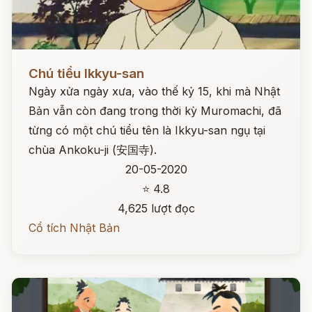
Đọc ngay
Chú tiểu Ikkyu-san
Ngày xửa ngày xưa, vào thế kỷ 15, khi mà Nhật
Bản vẫn còn đang trong thời kỳ Muromachi, đã
từng có một chú tiểu tên là Ikkyu-san ngụ tại
chùa Ankoku-ji (安国寺).
20-05-2020
⭐ 4.8
4,625 lượt đọc
Cổ tích Nhật Bản