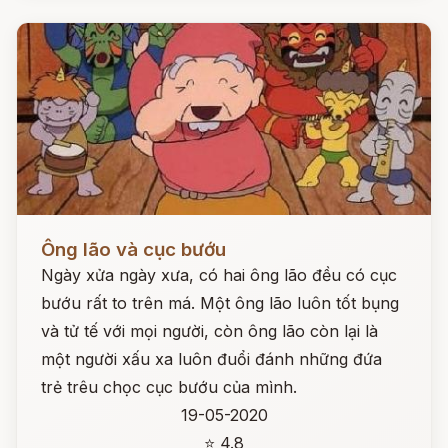
Đọc ngay
Ông lão và cục bướu
Ngày xửa ngày xưa, có hai ông lão đều có cục
bướu rất to trên má. Một ông lão luôn tốt bụng
và tử tế với mọi người, còn ông lão còn lại là
một người xấu xa luôn đuổi đánh những đứa
trẻ trêu chọc cục bướu của mình.
19-05-2020
⭐ 4.8