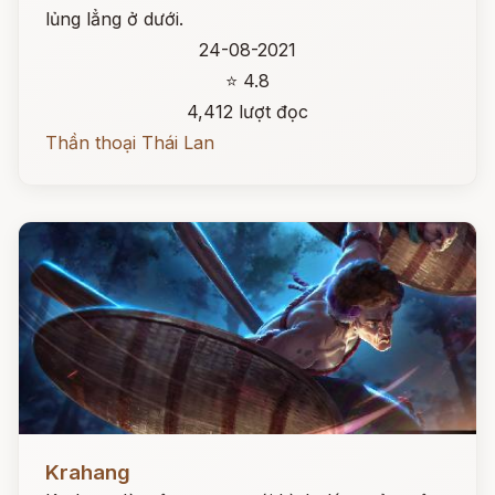
lủng lẳng ở dưới.
24-08-2021
⭐ 4.8
4,412 lượt đọc
Thần thoại Thái Lan
Đọc ngay
Krahang