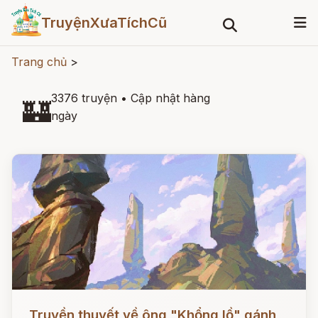
TruyệnXưaTíchCũ
Trang chủ
>
3376 truyện
•
Cập nhật hàng
🏰
ngày
Đọc ngay
Truyền thuyết về ông "Khổng lồ" gánh