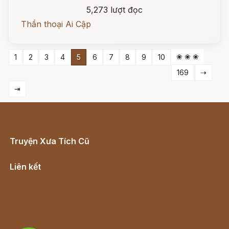
5,273 lượt đọc
Thần thoại Ai Cập
❀ ❀ ❀
1
2
3
4
5
6
7
8
9
10
169
⇢
⇥
Truyện Xưa Tích Cũ
Cổ tích Việt Nam
Liên kết
Lịch vạn niên
Hà Nội cũ - Món ngon Hà Nội
Truyện kiếm hiệp - Ngôn tình
Download - Tải Miễn Phí