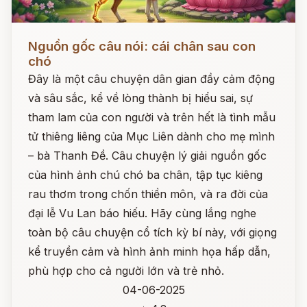
Đọc ngay
Nguồn gốc câu nói: cái chân sau con
chó
Đây là một câu chuyện dân gian đầy cảm động
và sâu sắc, kể về lòng thành bị hiểu sai, sự
tham lam của con người và trên hết là tình mẫu
tử thiêng liêng của Mục Liên dành cho mẹ mình
– bà Thanh Đề. Câu chuyện lý giải nguồn gốc
của hình ảnh chú chó ba chân, tập tục kiêng
rau thơm trong chốn thiền môn, và ra đời của
đại lễ Vu Lan báo hiếu. Hãy cùng lắng nghe
toàn bộ câu chuyện cổ tích kỳ bí này, với giọng
kể truyền cảm và hình ảnh minh họa hấp dẫn,
phù hợp cho cả người lớn và trẻ nhỏ.
04-06-2025