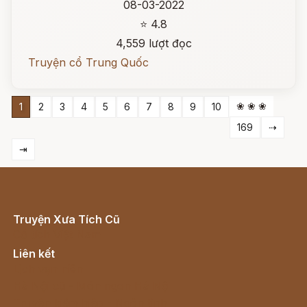
08-03-2022
⭐ 4.8
4,559 lượt đọc
Truyện cổ Trung Quốc
❀ ❀ ❀
1
2
3
4
5
6
7
8
9
10
169
⇢
⇥
Truyện Xưa Tích Cũ
Cổ tích Việt Nam
Liên kết
Lịch vạn niên
Hà Nội cũ - Món ngon Hà Nội
Truyện kiếm hiệp - Ngôn tình