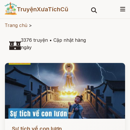
TruyệnXưaTíchCũ
Trang chủ
>
3376 truyện
•
Cập nhật hàng
🏰
ngày
Đọc ngay
Sự tích về con lươn