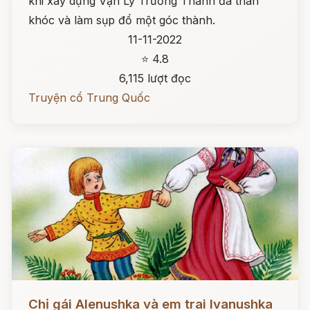
khi xây dựng Vạn Lý Trường Thành đã than
khóc và làm sụp đổ một góc thành.
11-11-2022
⭐ 4.8
6,115 lượt đọc
Truyện cổ Trung Quốc
Đọc ngay
Chị gái Alenushka và em trai Ivanushka