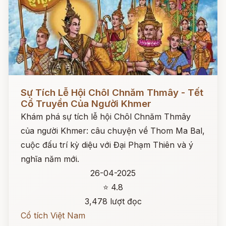
Đọc ngay
Sự Tích Lễ Hội Chôl Chnăm Thmây - Tết
Cổ Truyền Của Người Khmer
Khám phá sự tích lễ hội Chôl Chnăm Thmây
của người Khmer: câu chuyện về Thom Ma Bal,
cuộc đấu trí kỳ diệu với Đại Phạm Thiên và ý
nghĩa năm mới.
26-04-2025
⭐ 4.8
3,478 lượt đọc
Cổ tích Việt Nam