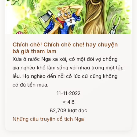
Đọc ngay
Chích chè! Chích chè che! hay chuyện
bà già tham lam
Xưa ở nước Nga xa xôi, có một đôi vợ chồng
già nghèo khổ lắm sống với nhau trong một túp
lều. Họ nghèo đến nỗi có lúc củi cũng không
có đủ tiền mua.
11-11-2022
⭐ 4.8
82,708 lượt đọc
Những câu truyện cổ tích Nga