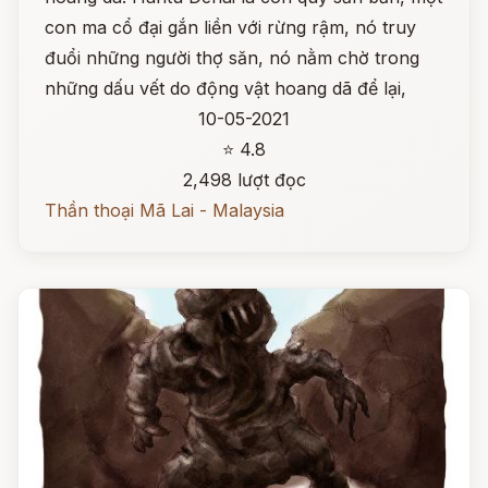
con ma cổ đại gắn liền với rừng rậm, nó truy
đuổi những người thợ săn, nó nằm chờ trong
những dấu vết do động vật hoang dã để lại,
10-05-2021
⭐ 4.8
2,498 lượt đọc
Thần thoại Mã Lai - Malaysia