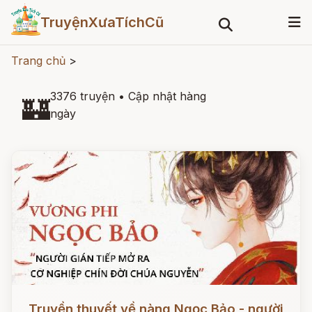
TruyệnXưaTíchCũ
Trang chủ
>
3376 truyện
•
Cập nhật hàng
🏰
ngày
Đọc ngay
Truyền thuyết về nàng Ngọc Bảo - người