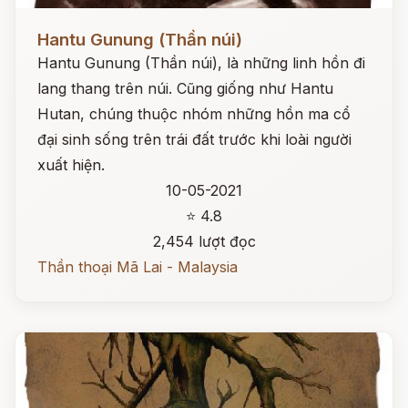
Đọc ngay
Hantu Gunung (Thần núi)
Hantu Gunung (Thần núi), là những linh hồn đi
lang thang trên núi. Cũng giống như Hantu
Hutan, chúng thuộc nhóm những hồn ma cổ
đại sinh sống trên trái đất trước khi loài người
xuất hiện.
10-05-2021
⭐ 4.8
2,454 lượt đọc
Thần thoại Mã Lai - Malaysia