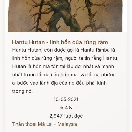
Đọc ngay
Hantu Hutan - linh hồn của rừng rậm
Hantu Hutan, còn được gọi là Hantu Rimba là
linh hồn của rừng rậm, người ta tin rằng Hantu
Hutan là hồn ma tồn tại lâu đời nhất và mạnh
nhất trong tất cả các hồn ma, và tất cả những
ai bước vào lãnh địa của nó đều phải kính
trọng nó.
10-05-2021
⭐ 4.8
2,947 lượt đọc
Thần thoại Mã Lai - Malaysia