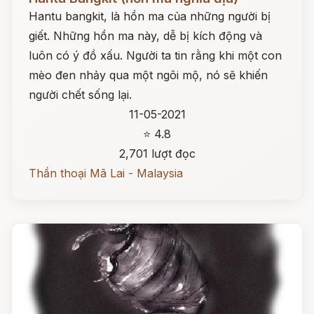
Hantu bangkit, là hồn ma của những người bị
giết. Những hồn ma này, dễ bị kích động và
luôn có ý đồ xấu. Người ta tin rằng khi một con
mèo đen nhảy qua một ngôi mộ, nó sẽ khiến
người chết sống lại.
11-05-2021
⭐ 4.8
2,701 lượt đọc
Thần thoại Mã Lai - Malaysia