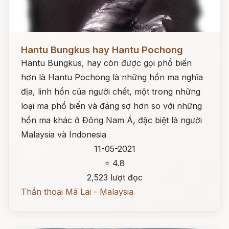
Đọc ngay
Hantu Bungkus hay Hantu Pochong
Hantu Bungkus, hay còn được gọi phổ biến
hơn là Hantu Pochong là những hồn ma nghĩa
địa, linh hồn của người chết, một trong những
loại ma phổ biến và đáng sợ hơn so với những
hồn ma khác ở Đông Nam Á, đặc biệt là người
Malaysia và Indonesia
11-05-2021
⭐ 4.8
2,523 lượt đọc
Thần thoại Mã Lai - Malaysia