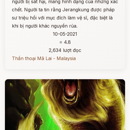
người bị sát hại, mang hình dạng của những xác
chết. Người ta tin rằng Jerangkung được pháp
sư triệu hồi với mục đích làm vệ sĩ, đặc biệt là
khi bị người khác nguyền rủa.
10-05-2021
⭐ 4.8
2,634 lượt đọc
Thần thoại Mã Lai - Malaysia