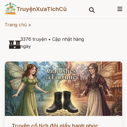
TruyệnXưaTíchCũ
Trang chủ
>
3376 truyện
•
Cập nhật hàng
🏰
ngày
Đọc ngay
Truyện cổ tích đôi giầy hạnh phúc