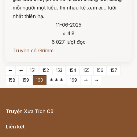
mỗi người một kiểu, thi nhau kể xem ai… lười
nhất thiên hạ.
11-06-2025
⭐ 4.8
6,027 lượt đọc
Truyện cổ Grimm
⇤
⇠
151
152
153
154
155
156
157
❀ ❀ ❀
158
159
160
169
⇢
⇥
Truyện Xưa Tích Cũ
Cổ tích Việt Nam
Liên kết
Lịch vạn niên