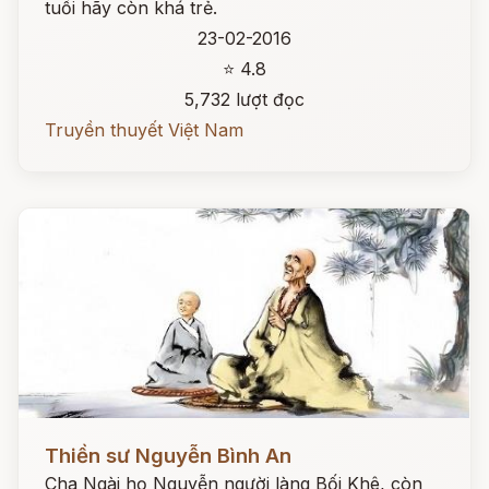
tuổi hãy còn khá trẻ.
23-02-2016
⭐ 4.8
5,732 lượt đọc
Truyền thuyết Việt Nam
Đọc ngay
Thiền sư Nguyễn Bình An
Cha Ngài họ Nguyễn người làng Bối Khê, còn