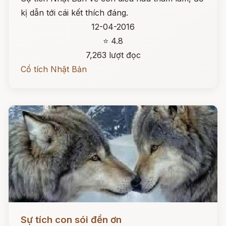
kị dẫn tới cái kết thích đáng.
12-04-2016
⭐ 4.8
7,263 lượt đọc
Cổ tích Nhật Bản
Đọc ngay
Sự tích con sói đền ơn