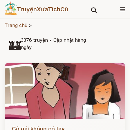
TruyệnXưaTíchCũ
Trang chủ
>
3376 truyện
•
Cập nhật hàng
🏰
ngày
Đọc ngay
Cô gái không có tay