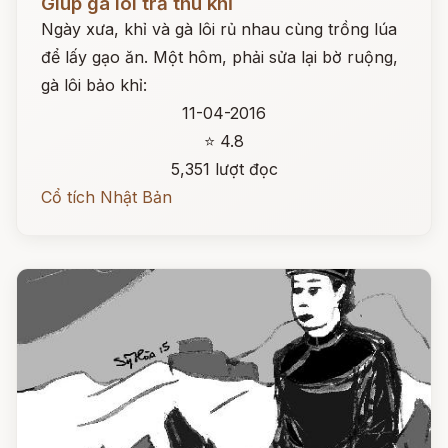
Giúp gà lôi trả thù khỉ
Ngày xưa, khỉ và gà lôi rủ nhau cùng trồng lúa
để lấy gạo ăn. Một hôm, phải sửa lại bờ ruộng,
gà lôi bảo khỉ:
11-04-2016
⭐ 4.8
5,351 lượt đọc
Cổ tích Nhật Bản