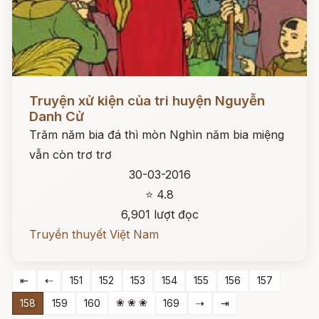
Đọc ngay
Truyện xử kiện của tri huyện Nguyễn
Danh Cử
Trăm năm bia đá thì mòn Nghìn năm bia miệng
vẫn còn trơ trơ
30-03-2016
⭐ 4.8
6,901 lượt đọc
Truyền thuyết Việt Nam
⇤
⇠
151
152
153
154
155
156
157
❀ ❀ ❀
158
159
160
169
⇢
⇥