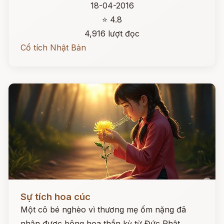
18-04-2016
⭐ 4.8
4,916 lượt đọc
Cổ tích Nhật Bản
Đọc ngay
Sự tích hoa cúc
Một cô bé nghèo vì thương mẹ ốm nặng đã
nhận được bông hoa thần kỳ từ Đức Phật.