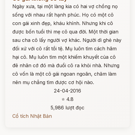
Ngày xưa, tại một làng kia có hai vợ chồng nọ
sống với nhau rất hạnh phúc. Họ có một cô
con gái xinh đẹp, kháu khỉnh. Nhưng khi cô
được bốn tuổi thì mẹ cô qua đời. Một thời gian
sau cha cô lấy người vợ khác. Người dì ghẻ này
đối xứ với cô rất tồi tệ. Mụ luôn tìm cách hãm
hại cô. Mụ luôn tìm một khiếm khuyết của cô
đê nhân cớ đó mà đuổi cô ra khỏi nhà. Nhưng
cô vốn là một cô gái ngoan ngoãn, chăm làm
nên mụ chẳng tìm được cơ hội nào.
24-04-2016
⭐ 4.8
5,986 lượt đọc
Cổ tích Nhật Bản