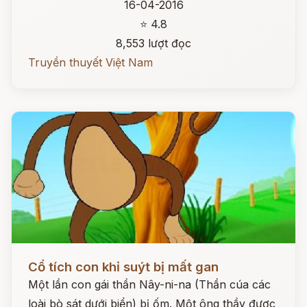
16-04-2016
⭐ 4.8
8,553 lượt đọc
Truyền thuyết Việt Nam
Đọc ngay
Cổ tích con khỉ suýt bị mất gan
Một lần con gái thần Nây-ni-na (Thần cúa các
loài bò sát dưới biển) bị ốm. Một ông thầy được