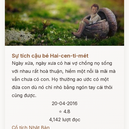
Đọc ngay
Sự tích cậu bé Hai-cen-ti-mét
Ngày xửa, ngày xưa có hai vợ chồng nọ sống
với nhau rất hoà thuận, hiềm một nỗi là mãi mà
vẫn chưa có con. Họ thường ao ước có một
đứa con dù nó chỉ nhỏ bằng ngón tay cái thôi
cũng được.
20-04-2016
⭐ 4.8
4,142 lượt đọc
Cổ tích Nhật Bản