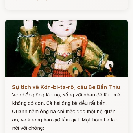
Đọc ngay
Sự tích về Kôn-bi-ta-rô, cậu Bé Bẩn Thỉu
Vợ chồng ông lão nọ, sống với nhau đã lâu, mà
không có con. Cả hai ông bà đều rất bẩn.
Quanh năm ông bà chỉ mặc độc một bộ quần
áo, và không bao giờ tắm giặt. Một hỏm bà lão
nói với chồng: