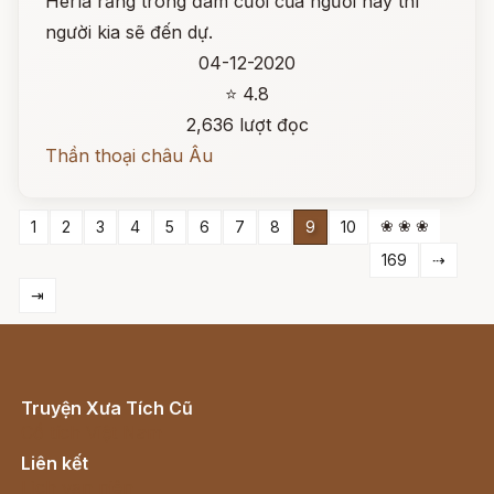
Herla rằng trong đám cưới của người này thì
người kia sẽ đến dự.
04-12-2020
⭐ 4.8
2,636 lượt đọc
Thần thoại châu Âu
❀ ❀ ❀
1
2
3
4
5
6
7
8
9
10
169
⇢
⇥
Truyện Xưa Tích Cũ
Cổ tích Việt Nam
Liên kết
Lịch vạn niên