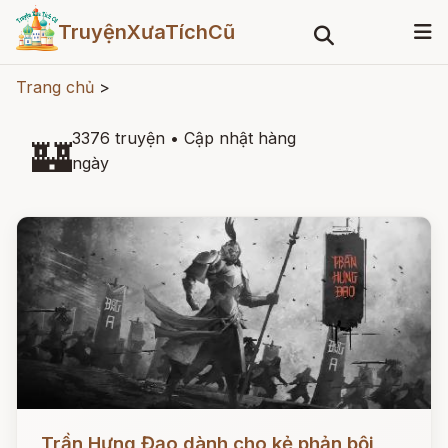
TruyệnXưaTíchCũ
Trang chủ
>
3376 truyện
•
Cập nhật hàng
🏰
ngày
Đọc ngay
Trần Hưng Đạo dành cho kẻ phản bội