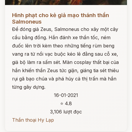
Đọc ngay
Hình phạt cho kẻ giả mạo thánh thần
Salmoneus
Để đóng giả Zeus, Salmoneus cho xây một cây
cầu bằng đồng. Hắn đánh xe thần tốc, ném
đuốc lên trời kèm theo những tiếng rùm beng
vang ra từ nồi vạc buộc kéo lê đằng sau cỗ xe,
giả bộ làm ra sấm sét. Màn cosplay thất bại của
hắn khiến thần Zeus tức giận, giáng tia sét thiêu
rụi gã bạo chúa và phá hủy cả thị trấn mà hắn
từng gây dựng.
16-01-2021
⭐ 4.8
3,106 lượt đọc
Thần thoại Hy Lạp