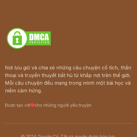
Hà Nội cũ - Món ngon Hà Nội
Truyện kiếm hiệp - Ngôn tình
Download - Tải Miễn Phí
Nơi lưu giữ và chia sẻ những câu chuyện cổ tích, thần
thoại và truyền thuyết bất hủ từ khắp nơi trên thế giới.
Mỗi câu chuyện đều mang trong mình một bài học và
niềm cảm hứng.
Được tạo với
cho những người yêu truyện
© 2024 Truyện Cổ. Tất cả quyền được bảo lưu.