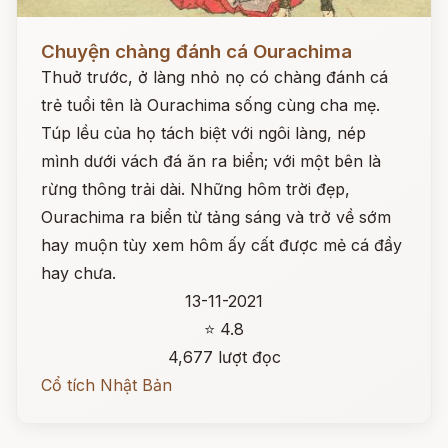
Đọc ngay
Chuyện chàng đánh cá Ourachima
Thuở trước, ở làng nhỏ nọ có chàng đánh cá
trẻ tuổi tên là Ourachima sống cùng cha mẹ.
Túp lều của họ tách biệt với ngôi làng, nép
mình dưới vách đá ăn ra biển; với một bên là
rừng thông trải dài. Những hôm trời đẹp,
Ourachima ra biển từ tảng sáng và trở về sớm
hay muộn tùy xem hôm ấy cất được mẻ cá đầy
hay chưa.
13-11-2021
⭐ 4.8
4,677 lượt đọc
Cổ tích Nhật Bản