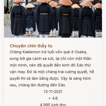
Đọc ngay
Chuyện chín thầy tu
Chàng Kakiemon trẻ tuổi vốn quê ở Osaka,
song bởi gia cảnh sa sút, lại chỉ còn một thân
một mình, nên đã quyết đến kinh đô Edo thử
vận may. Đó là một chàng trai cương quyết, hễ
quyết thì sẽ làm bằng được. Vậy là sáng hôm
sau, chàng lên đường đến Edo.
13-11-2021
⭐ 4.8
4,995 lượt đọc