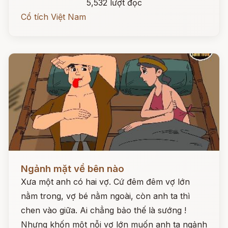
5,532 lượt đọc
Cổ tích Việt Nam
Đọc ngay
Ngảnh mặt về bên nào
Xưa một anh có hai vợ. Cứ đêm đêm vợ lớn
nằm trong, vợ bé nằm ngoài, còn anh ta thì
chen vào giữa. Ai chẳng bảo thế là sướng !
Nhưng khốn một nỗi vợ lớn muốn anh ta ngảnh