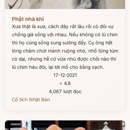
Đọc ngay
Phật nhà khỉ
Xưa thật là xưa, cách đây rất lâu rồi có đôi vự
chồng già sống với nhau. Nếu không có lũ chim
thì họ cũng sống sung sướng đấy. Cụ ông hết
lòng chăm chút mảnh ruộng nhỏ, nhổ từng túm
cỏ dại, nhưng hễ cứ vừa nhú được chồi nào thì
lũ chim háu đói, lại tới mổ cho bằng sạch.
17-12-2021
⭐ 4.8
4,067 lượt đọc
Cổ tích Nhật Bản