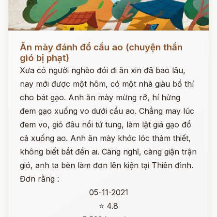
Đọc ngay
Ăn mày đánh đổ cầu ao (chuyện thần
gió bị phạt)
Xưa có người nghèo đói đi ăn xin đã bao lâu,
nay mới được một hôm, có một nhà giàu bố thí
cho bát gạo. Anh ăn mày mừng rỡ, hí hửng
đem gạo xuống vo dưới cầu ao. Chẳng may lúc
đem vo, gió đâu nổi tứ tung, làm lật giá gạo đổ
cả xuống ao. Anh ăn mày khóc lóc thảm thiết,
không biết bắt đền ai. Càng nghĩ, càng giận trận
gió, anh ta bèn làm đơn lên kiện tại Thiên đình.
Đơn rằng :
05-11-2021
⭐ 4.8