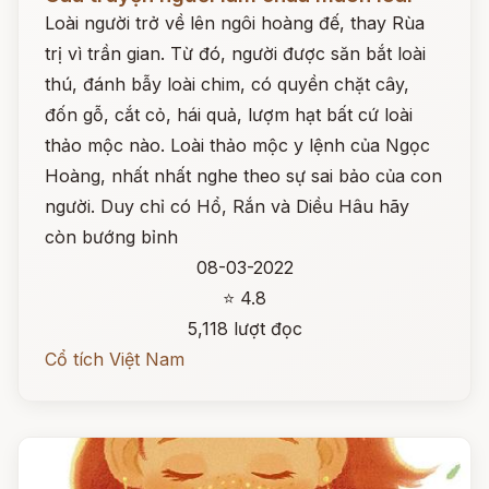
Loài người trở về lên ngôi hoàng đế, thay Rùa
trị vì trần gian. Từ đó, người được săn bắt loài
thú, đánh bẫy loài chim, có quyền chặt cây,
đốn gỗ, cắt cỏ, hái quả, lượm hạt bất cứ loài
thảo mộc nào. Loài thảo mộc y lệnh của Ngọc
Hoàng, nhất nhất nghe theo sự sai bảo của con
người. Duy chỉ có Hổ, Rắn và Diều Hâu hãy
còn bướng bỉnh
08-03-2022
⭐ 4.8
5,118 lượt đọc
Cổ tích Việt Nam