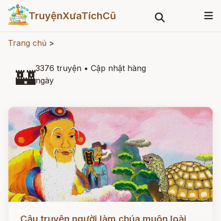
TruyệnXưaTíchCũ
Trang chủ
>
3376 truyện
•
Cập nhật hàng
🏰
ngày
Đọc ngay
Câu truyện người làm chúa muôn loài