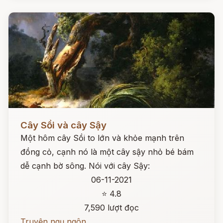
Đọc ngay
Cây Sồi và cây Sậy
Một hôm cây Sồi to lớn và khỏe mạnh trên
đồng cỏ, cạnh nó là một cây sậy nhỏ bé bám
dễ cạnh bờ sông. Nói với cây Sậy:
06-11-2021
⭐ 4.8
7,590 lượt đọc
Truyện ngụ ngôn