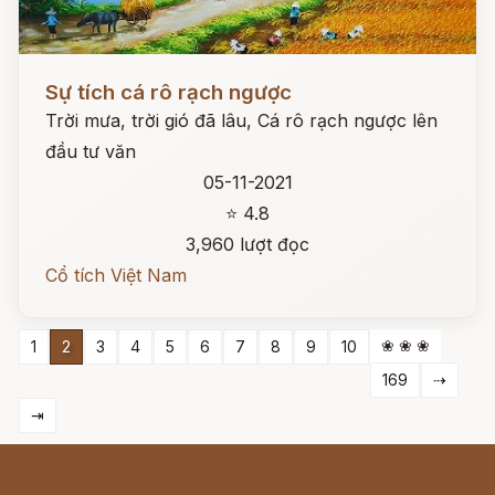
Đọc ngay
Sự tích cá rô rạch ngược
Trời mưa, trời gió đã lâu, Cá rô rạch ngược lên
đầu tư văn
05-11-2021
⭐ 4.8
3,960 lượt đọc
Cổ tích Việt Nam
❀ ❀ ❀
1
2
3
4
5
6
7
8
9
10
169
⇢
⇥