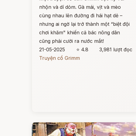
nhộn và dí dỏm. Gà mái, vịt và mèo
cùng nhau lên đường đi hái hạt dẻ –
nhưng ai ngờ lại trở thành một “biệt đội
chơi khăm" khiến cả bác nông dân
cũng phải cười ra nước mắt!
21-05-2025
⭐ 4.8
3,981 lượt đọc
Truyện cổ Grimm