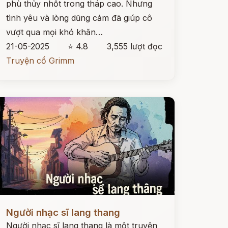
phù thủy nhốt trong tháp cao. Nhưng
tình yêu và lòng dũng cảm đã giúp cô
vượt qua mọi khó khăn…
21-05-2025
⭐ 4.8
3,555 lượt đọc
Truyện cổ Grimm
ọc ngay
Người nhạc sĩ lang thang
Người nhạc sĩ lang thang là một truyện