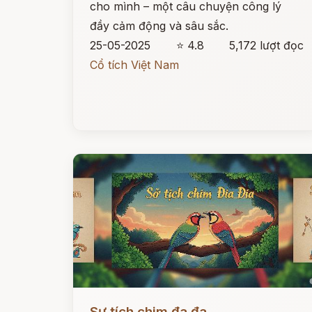
cho mình – một câu chuyện công lý
đầy cảm động và sâu sắc.
25-05-2025
⭐ 4.8
5,172 lượt đọc
Cổ tích Việt Nam
Đọc ngay
Sự tích chim đa đa