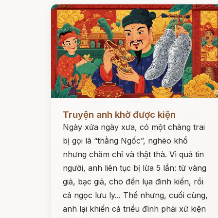
Đọc ngay
Truyện anh khờ được kiện
Ngày xửa ngày xưa, có một chàng trai
bị gọi là “thằng Ngốc”, nghèo khổ
nhưng chăm chỉ và thật thà. Vì quá tin
người, anh liên tục bị lừa 5 lần: từ vàng
giả, bạc giả, cho đến lụa đinh kiến, rồi
cả ngọc lưu ly... Thế nhưng, cuối cùng,
anh lại khiến cả triều đình phải xử kiện