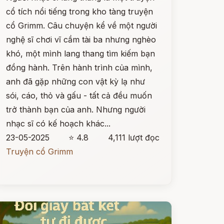
cổ tích nổi tiếng trong kho tàng truyện
cổ Grimm. Câu chuyện kể về một người
nghệ sĩ chơi vĩ cầm tài ba nhưng nghèo
khó, một mình lang thang tìm kiếm bạn
đồng hành. Trên hành trình của mình,
anh đã gặp những con vật kỳ lạ như
sói, cáo, thỏ và gấu - tất cả đều muốn
trở thành bạn của anh. Nhưng người
nhạc sĩ có kế hoạch khác...
23-05-2025
⭐ 4.8
4,111 lượt đọc
Truyện cổ Grimm