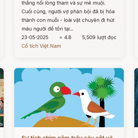
thắng nổi lòng tham và sự mê muội.
Cuối cùng, người vợ phản bội đã bị hóa
thành con muỗi - loài vật chuyên đi hút
máu người để tồn tại...
23-05-2025
⭐ 4.8
5,509 lượt đọc
Cổ tích Việt Nam
Đọc ngay
Đ
Sự tích chim năm trâu sáu cột và