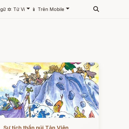
🞃
🞃
ngữ
🔯
Tử Vi
📱
Trên Mobile
ọc ngay
Sự tích thần núi Tản Viên