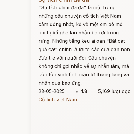
"Sự tích chim đa đa" là một trong
những câu chuyện cổ tích Việt Nam
cảm động nhất, kể về một em bé mồ
côi bị bố ghẻ tàn nhẫn bỏ rơi trong
rừng. Những tiếng kêu ai oán "Bát cát
quả cà!" chính là lời tố cáo của oan hồn
đứa trẻ với người đời. Câu chuyện
không chỉ gợi nhắc về sự nhẫn tâm, mà
còn tôn vinh tình mẫu tử thiêng liêng và
nhân quả báo ứng.
23-05-2025
⭐ 4.8
5,169 lượt đọc
Cổ tích Việt Nam