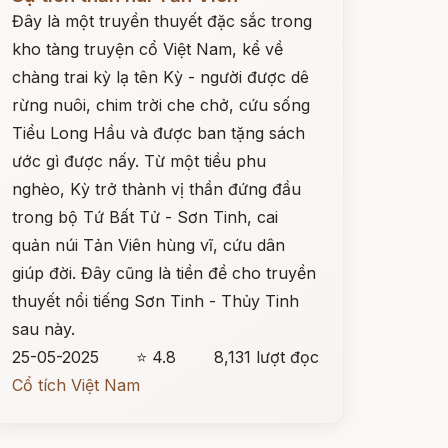
Đây là một truyền thuyết đặc sắc trong
kho tàng truyện cổ Việt Nam, kể về
chàng trai kỳ lạ tên Kỳ - người được dê
rừng nuôi, chim trời che chở, cứu sống
Tiểu Long Hầu và được ban tặng sách
ước gì được nấy. Từ một tiều phu
nghèo, Kỳ trở thành vị thần đứng đầu
trong bộ Tứ Bất Tử - Sơn Tinh, cai
quản núi Tản Viên hùng vĩ, cứu dân
giúp đời. Đây cũng là tiền đề cho truyền
thuyết nổi tiếng Sơn Tinh - Thủy Tinh
sau này.
25-05-2025
⭐ 4.8
8,131 lượt đọc
Cổ tích Việt Nam