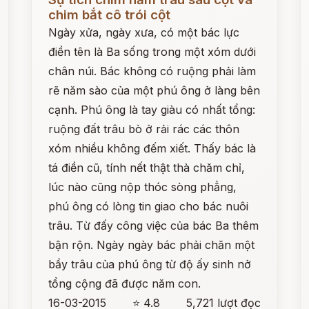
chim bắt cô trói cột
Ngày xửa, ngày xưa, có một bác lực
điền tên là Ba sống trong một xóm dưới
chân núi. Bác không có ruộng phải làm
rẽ năm sào của một phú ông ở làng bên
cạnh. Phú ông là tay giàu có nhất tổng:
ruộng đất trâu bò ở rải rác các thôn
xóm nhiều không đếm xiết. Thấy bác là
tá điền cũ, tính nết thật thà chăm chỉ,
lúc nào cũng nộp thóc sòng phẳng,
phú ông có lòng tin giao cho bác nuôi
trâu. Từ đấy công việc của bác Ba thêm
bận rộn. Ngày ngày bác phải chăn một
bầy trâu của phú ông từ độ ấy sinh nở
tổng cộng đã được năm con.
16-03-2015
⭐ 4.8
5,721 lượt đọc