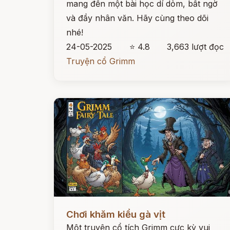
mang đến một bài học dí dỏm, bất ngờ
và đầy nhân văn. Hãy cùng theo dõi
nhé!
24-05-2025
⭐ 4.8
3,663 lượt đọc
Truyện cổ Grimm
Đọc ngay
Chơi khăm kiểu gà vịt
Một truyện cổ tích Grimm cực kỳ vui