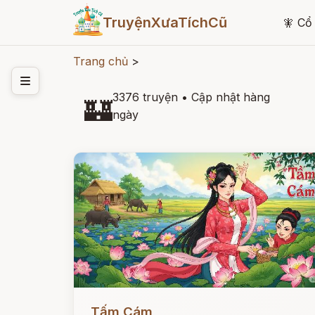
TruyệnXưaTíchCũ
🧚
Cổ 
Trang chủ
>
3376 truyện
•
Cập nhật hàng
🏰
ngày
Đọc ngay
Tấm Cám