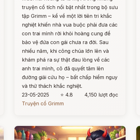
truyện cổ tích nổi bật nhất trong bộ sưu
tập Grimm – kể về một lời tiên tri khắc
nghiệt khiến nhà vua buộc phải đưa các
con trai mình rời khỏi hoàng cung để
bảo vệ đứa con gái chưa ra đời. Sau
nhiều năm, khi công chúa lớn lên và
khám phá ra sự thật đau lòng về các
anh trai mình, cô đã quyết tâm lên
đường giải cứu họ – bất chấp hiểm nguy
và thử thách khắc nghiệt.
23-05-2025
⭐ 4.8
4,150 lượt đọc
Truyện cổ Grimm