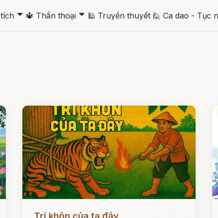
🞃
🞃
tích
🔱
Thần thoại
🕌
Truyền thuyết
🙋
Ca dao - Tục 
Đọc ngay
Đ
Trí khôn của ta đây