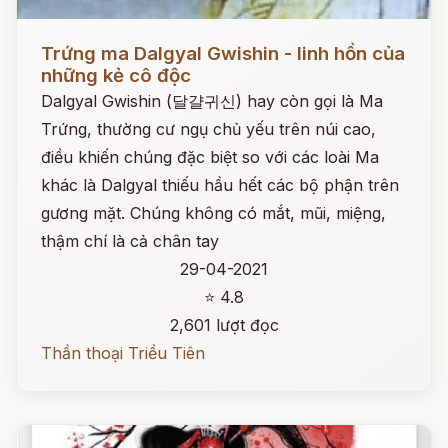
Đọc ngay
Trứng ma Dalgyal Gwishin - linh hồn của
những kẻ cô độc
Dalgyal Gwishin (달걀귀신) hay còn gọi là Ma
Trứng, thường cư ngụ chủ yếu trên núi cao,
điều khiến chúng đặc biệt so với các loài Ma
khác là Dalgyal thiếu hầu hết các bộ phận trên
gương mặt. Chúng không có mắt, mũi, miệng,
thậm chí là cả chân tay
29-04-2021
⭐ 4.8
2,601 lượt đọc
Thần thoại Triều Tiên