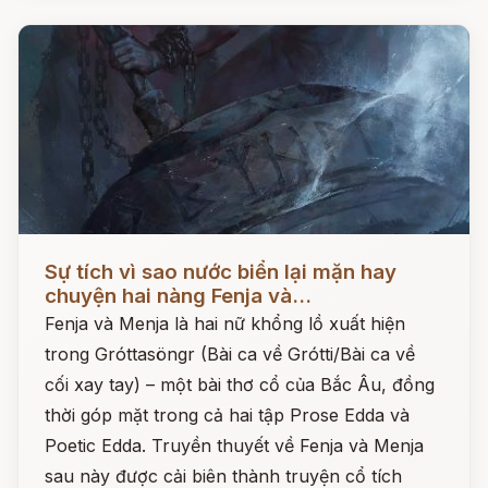
Đọc ngay
Sự tích vì sao nước biển lại mặn hay
chuyện hai nàng Fenja và...
Fenja và Menja là hai nữ khổng lồ xuất hiện
trong Gróttasöngr (Bài ca về Grótti/Bài ca về
cối xay tay) – một bài thơ cổ của Bắc Âu, đồng
thời góp mặt trong cả hai tập Prose Edda và
Poetic Edda. Truyền thuyết về Fenja và Menja
sau này được cải biên thành truyện cổ tích