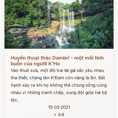
Đọc ngay
Huyền thoại thác Dambri - một mối tình
buồn của người K'Ho
Vào thuở xưa, một đôi trai tài gái sắc yêu nhau
tha thiết, chàng tên K’Đam còn nàng là Bri. Bất
hạnh xảy ra khi họ không thể chung sống cùng
nhau vì những tranh chấp, xung đột giữa hai bộ
tộc.
15-03-2021
⭐ 4.8