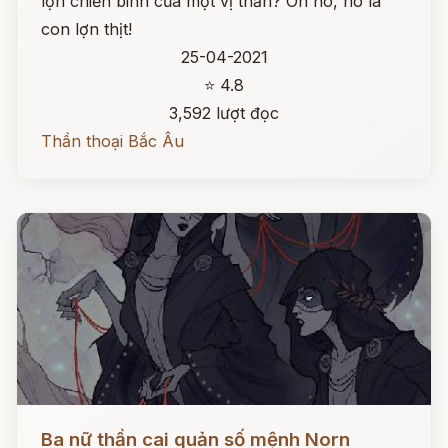
lợn chiến binh của một vị thần? Oh no, nó là
con lợn thịt!
25-04-2021
⭐ 4.8
3,592 lượt đọc
Thần thoại Bắc Âu
Đọc ngay
Ba nữ thần cai quản số mệnh Norn