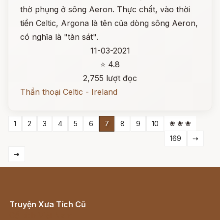
thờ phụng ở sông Aeron. Thực chất, vào thời
tiền Celtic, Argona là tên của dòng sông Aeron,
có nghĩa là "tàn sát".
11-03-2021
⭐ 4.8
2,755 lượt đọc
Thần thoại Celtic - Ireland
❀ ❀ ❀
1
2
3
4
5
6
7
8
9
10
169
⇢
⇥
Truyện Xưa Tích Cũ
Cổ tích Việt Nam