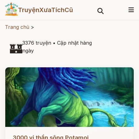
TruyệnXưaTíchCũ
Trang chủ
>
3376 truyện
•
Cập nhật hàng
🏰
ngày
Đọc ngay
3000 vị thần sông Potamoi