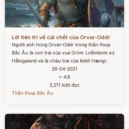
Đọc ngay
Lời tiên tri về cái chết của Orvar-Oddr
Người anh hùng Orvar-Oddr trong thần thoại
Bắc Âu là con trai của vua Grímr Loðinkinni xứ
Hålogaland và là cháu trai của Ketill Hængr.
26-04-2021
⭐ 4.8
3,211 lượt đọc
Thần thoại Bắc Âu