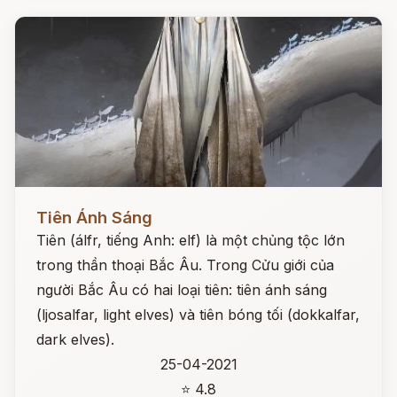
Đọc ngay
Tiên Ánh Sáng
Tiên (álfr, tiếng Anh: elf) là một chủng tộc lớn
trong thần thoại Bắc Âu. Trong Cửu giới của
người Bắc Âu có hai loại tiên: tiên ánh sáng
(ljosalfar, light elves) và tiên bóng tối (dokkalfar,
dark elves).
25-04-2021
⭐ 4.8