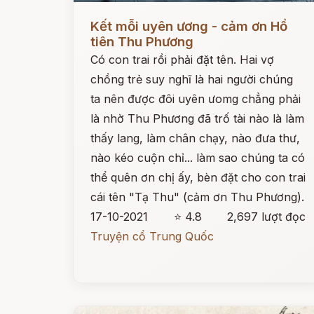
Đọc ngay
Kết mỗi uyên ương - cảm ơn Hồ
tiên Thu Phương
Có con trai rồi phải đặt tên. Hai vợ
chồng trẻ suy nghĩ là hai người chúng
ta nên được đôi uyên ưomg chẳng phải
là nhờ Thu Phương đã trố tài nào là làm
thấy lang, làm chân chạy, nào đưa thư,
nào kéo cuộn chỉ... làm sao chúng ta có
thể quên ơn chị ấy, bèn đặt cho con trai
cái tên "Tạ Thu" (cảm ơn Thu Phương).
17-10-2021
⭐ 4.8
2,697 lượt đọc
Truyện cổ Trung Quốc