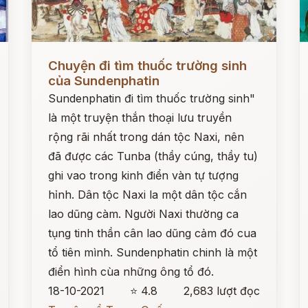
Đọc ngay
Đ
Chuyện đi tìm thuốc trường sinh
của Sundenphatin
Sundenphatin đi tìm thuốc trường sinh"
là một truyện thắn thoại lưu truyền
rộng rãi nhất trong dán tộc Naxi, nên
đã được các Tunba (thầy cúng, thầy tu)
ghi vao trong kinh điển vàn tự tượng
hỉnh. Dân tộc Naxi la một dân tộc cắn
lao dũng càm. Người Naxi thường ca
tụng tinh thần cân lao dũng cảm đó cua
tổ tiên mình. Sundenphatin chinh là một
điển hình cùa những ông tổ đó.
18-10-2021
⭐ 4.8
2,683 lượt đọc