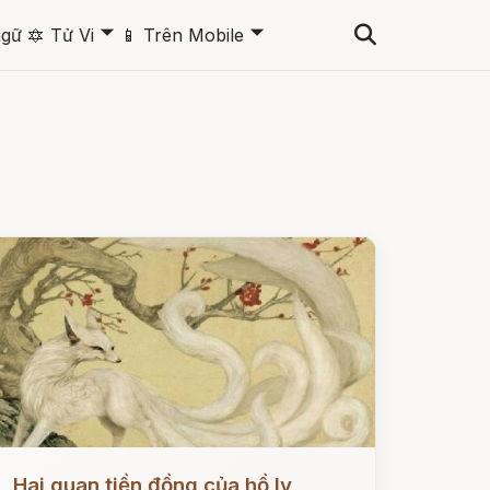
🞃
🞃
ngữ
🔯
Tử Vi
📱
Trên Mobile
ọc ngay
Hai quan tiền đồng của hồ ly