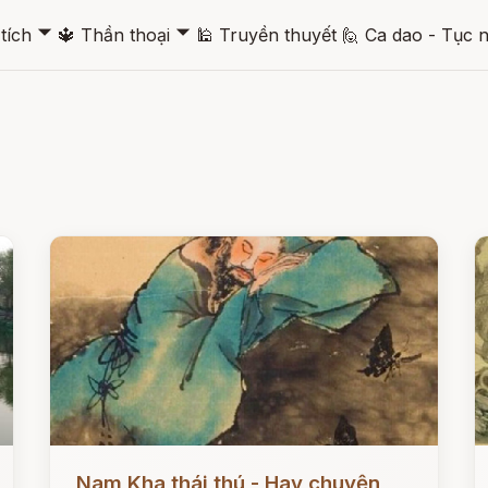
🞃
🞃
tích
🔱
Thần thoại
🕌
Truyền thuyết
🙋
Ca dao - Tục 
Đọc ngay
Đ
Nam Kha thái thú - Hay chuyện