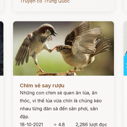
Truyện cổ Trung Quốc
Đọc ngay
Đ
Chim sẻ say rượu
Những con chim sẻ quen ăn lúa, ăn
thóc, vì thế lúa vừa chín là chúng kéo
nhau từng đàn sà đến sân phơi, sân
đập.
18-10-2021
⭐ 4.8
2,286 lượt đọc