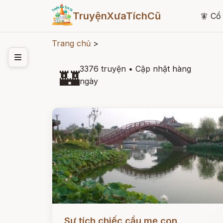
TruyệnXưaTíchCũ
🧚
Cổ 
Trang chủ
>
3376 truyện
•
Cập nhật hàng
🏰
ngày
Đọc ngay
Sự tích chiếc cầu mẹ con