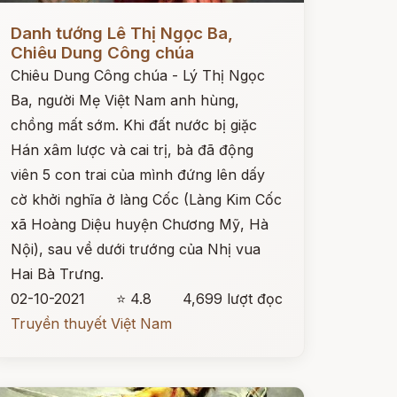
ọc ngay
Danh tướng Lê Thị Ngọc Ba,
Chiêu Dung Công chúa
Chiêu Dung Công chúa - Lý Thị Ngọc
Ba, người Mẹ Việt Nam anh hùng,
chồng mất sớm. Khi đất nước bị giặc
Hán xâm lược và cai trị, bà đã động
viên 5 con trai của mình đứng lên dấy
cờ khởi nghĩa ở làng Cốc (Làng Kim Cốc
xã Hoàng Diệu huyện Chương Mỹ, Hà
Nội), sau về dưới trướng của Nhị vua
Hai Bà Trưng.
02-10-2021
⭐ 4.8
4,699 lượt đọc
Truyền thuyết Việt Nam