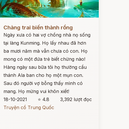
ọc ngay
Chàng trai biến thành rồng
Ngày xưa có hai vợ chồng nhà nọ sống
tại làng Kunming. Họ lấy nhau đã hơn
ba mươi năm mà vẫn chưa có con. Họ
mong có một đứa trẻ biết chừng nào!
Hàng ngày sau bữa tôi họ thường cẩu
thánh Ala ban cho họ một mụn con.
Sau đó người vợ bỗng thấy mình có
mang. Họ mừng vui khôn xiết!
18-10-2021
⭐ 4.8
3,392 lượt đọc
Truyện cổ Trung Quốc