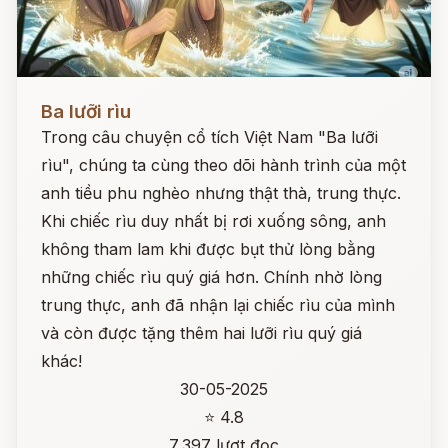
Đọc ngay
Ba lưỡi rìu
Trong câu chuyện cổ tích Việt Nam "Ba lưỡi
rìu", chúng ta cùng theo dõi hành trình của một
anh tiều phu nghèo nhưng thật thà, trung thực.
Khi chiếc rìu duy nhất bị rơi xuống sông, anh
không tham lam khi được bụt thử lòng bằng
những chiếc rìu quý giá hơn. Chính nhờ lòng
trung thực, anh đã nhận lại chiếc rìu của mình
và còn được tặng thêm hai lưỡi rìu quý giá
khác!
30-05-2025
⭐ 4.8
7,397 lượt đọc