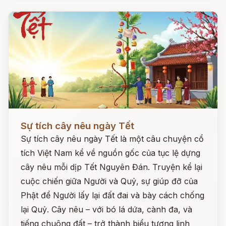
Đọc ngay
Sự tích cây nêu ngày Tết
Sự tích cây nêu ngày Tết là một câu chuyện cổ
tích Việt Nam kể về nguồn gốc của tục lệ dựng
cây nêu mỗi dịp Tết Nguyên Đán. Truyện kể lại
cuộc chiến giữa Người và Quỷ, sự giúp đỡ của
Phật để Người lấy lại đất đai và bày cách chống
lại Quỷ. Cây nêu – với bó lá dứa, cành đa, và
tiếng chuông đất – trở thành biểu tượng linh