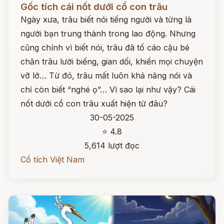
Gốc tích cái nốt dưới cổ con trâu
Ngày xưa, trâu biết nói tiếng người và từng là
người bạn trung thành trong lao động. Nhưng
cũng chính vì biết nói, trâu đã tố cáo cậu bé
chăn trâu lười biếng, gian dối, khiến mọi chuyện
vỡ lở… Từ đó, trâu mất luôn khả năng nói và
chỉ còn biết “nghé ọ”… Vì sao lại như vậy? Cái
nốt dưới cổ con trâu xuất hiện từ đâu?
30-05-2025
⭐ 4.8
5,614 lượt đọc
Cổ tích Việt Nam