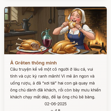
Đọc ngay
Ả Grêten thông minh
Câu truyện kể về một cô người ở láu cá, vui
tính và cực kỳ ranh mãnh! Vì mê ăn ngon và
uống rượu, ả đã “xơi tái” hai con gà quay mà
ông chủ dành đãi khách, rồi còn bày mưu khiến
khách chạy mất dép, để lại ông chủ bẽ bàng.
02-06-2025
⭐ 4.8