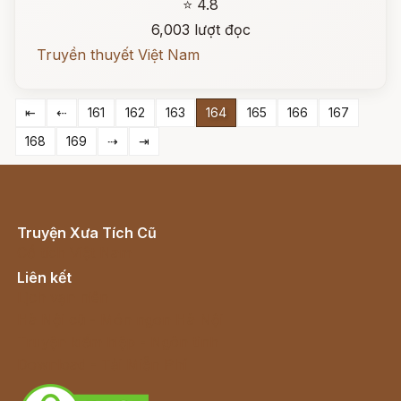
⭐ 4.8
6,003 lượt đọc
Truyền thuyết Việt Nam
⇤
⇠
161
162
163
164
165
166
167
168
169
⇢
⇥
Truyện Xưa Tích Cũ
Cổ tích Việt Nam
Liên kết
Lịch vạn niên
Hà Nội cũ - Món ngon Hà Nội
Truyện kiếm hiệp - Ngôn tình
Download - Tải Miễn Phí