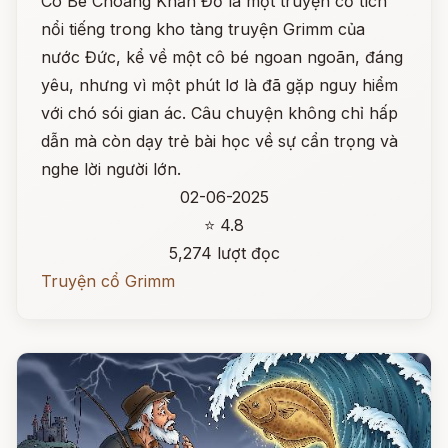
Cô Bé Choàng Khăn Đỏ là một truyện cổ tích
nổi tiếng trong kho tàng truyện Grimm của
nước Đức, kể về một cô bé ngoan ngoãn, đáng
yêu, nhưng vì một phút lơ là đã gặp nguy hiểm
với chó sói gian ác. Câu chuyện không chỉ hấp
dẫn mà còn dạy trẻ bài học về sự cẩn trọng và
nghe lời người lớn.
02-06-2025
⭐ 4.8
5,274 lượt đọc
Truyện cổ Grimm