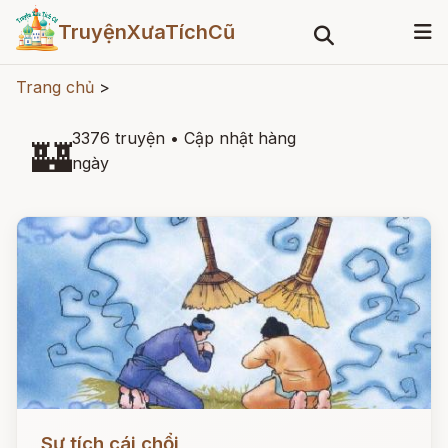
TruyệnXưaTíchCũ
Trang chủ
>
3376 truyện
•
Cập nhật hàng
🏰
ngày
Đọc ngay
Sự tích cái chổi