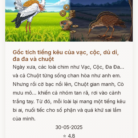
Đọc ngay
Gốc tích tiếng kêu của vạc, cộc, dủ dỉ,
đa đa và chuột
Ngày xưa, các loài chim như Vạc, Cộc, Đa Đa…
và cả Chuột từng sống chan hòa như anh em.
Nhưng rồi cờ bạc nổi lên, Chuột gian manh, Cò
mưu mô… khiến cả nhóm tan rã, rơi vào cảnh
trắng tay. Từ đó, mỗi loài lại mang một tiếng kêu
bi ai, nuối tiếc cho số phận và quá khứ sai lầm
của mình.
30-05-2025
⭐ 4.8