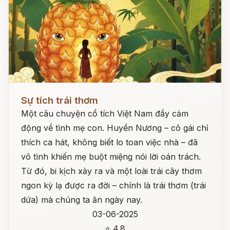
Đọc ngay
Sự tích trái thơm
Một câu chuyện cổ tích Việt Nam đầy cảm
động về tình mẹ con. Huyền Nương – cô gái chỉ
thích ca hát, không biết lo toan việc nhà – đã
vô tình khiến mẹ buột miệng nói lời oán trách.
Từ đó, bi kịch xảy ra và một loài trái cây thơm
ngon kỳ lạ được ra đời – chính là trái thơm (trái
dứa) mà chúng ta ăn ngày nay.
03-06-2025
⭐ 4.8