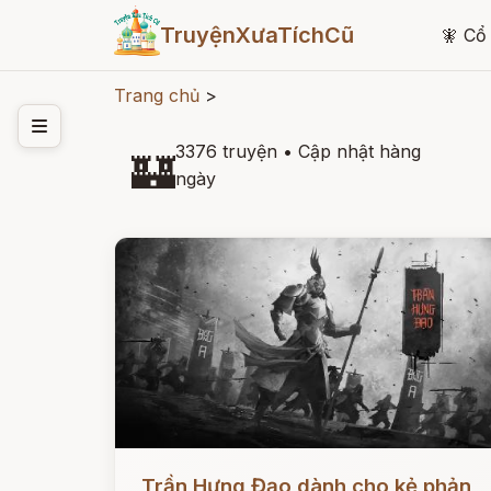
TruyệnXưaTíchCũ
🧚
Cổ 
Trang chủ
>
3376 truyện
•
Cập nhật hàng
🏰
ngày
Đọc ngay
Trần Hưng Đạo dành cho kẻ phản