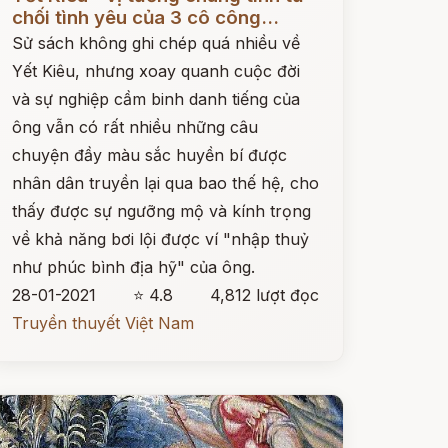
chối tình yêu của 3 cô công...
Sử sách không ghi chép quá nhiều về
Yết Kiêu, nhưng xoay quanh cuộc đời
và sự nghiệp cầm binh danh tiếng của
ông vẫn có rất nhiều những câu
chuyện đầy màu sắc huyền bí được
nhân dân truyền lại qua bao thế hệ, cho
thấy được sự ngưỡng mộ và kính trọng
về khả năng bơi lội được ví "nhập thuỷ
như phúc bình địa hỹ" của ông.
28-01-2021
⭐ 4.8
4,812 lượt đọc
Truyền thuyết Việt Nam