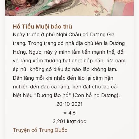
Đọc ngay
Hồ Tiểu Muội báo thù
Ngày trước ở phủ Nghi Châu có Dương Gia
trang. Trong trang có nhà địa chủ tên là Dương
Hưng. Người này ỷ mình lắm tiền mạnh thế, đối
với làng xóm thường bắt chẹt bóp nặn, lừa nam
ép nữ, không có điều ác nào lão không làm.
Dân làng mỗi khi nhắc đến lão lại căm hận
nghiến đến đau cả răng, bèn đặt cho lão cái
biệt hiệu "Dương lão hổ" (Con hổ họ Dương).
20-10-2021
⭐ 4.8
3,201 lượt đọc
Truyện cổ Trung Quốc