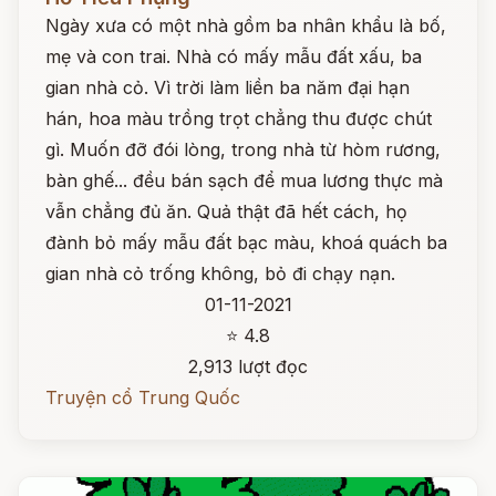
Ngày xưa có một nhà gồm ba nhân khẩu là bố,
mẹ và con trai. Nhà có mấy mẫu đất xấu, ba
gian nhà cỏ. Vì trời làm liền ba năm đại hạn
hán, hoa màu trồng trọt chẳng thu được chút
gì. Muốn đỡ đói lòng, trong nhà từ hòm rương,
bàn ghế... đều bán sạch để mua lương thực mà
vẫn chẳng đủ ăn. Quả thật đã hết cách, họ
đành bỏ mấy mẫu đất bạc màu, khoá quách ba
gian nhà cỏ trống không, bỏ đi chạy nạn.
01-11-2021
⭐ 4.8
2,913 lượt đọc
Truyện cổ Trung Quốc