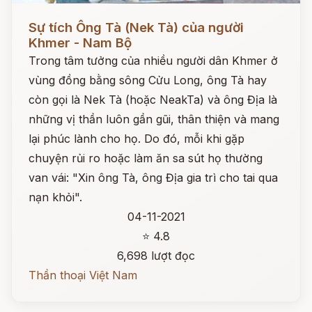
Đọc ngay
Sự tích Ông Tà (Nek Tà) của người
Khmer - Nam Bộ
Trong tâm tưởng của nhiều người dân Khmer ở
vùng đồng bằng sông Cửu Long, ông Tà hay
còn gọi là Nek Tà (hoặc NeakTa) và ông Địa là
những vị thần luôn gần gũi, thân thiện và mang
lại phúc lành cho họ. Do đó, mỗi khi gặp
chuyện rủi ro hoặc làm ăn sa sút họ thường
van vái: "Xin ông Tà, ông Địa gia trì cho tai qua
nạn khỏi".
04-11-2021
⭐ 4.8
6,698 lượt đọc
Thần thoại Việt Nam