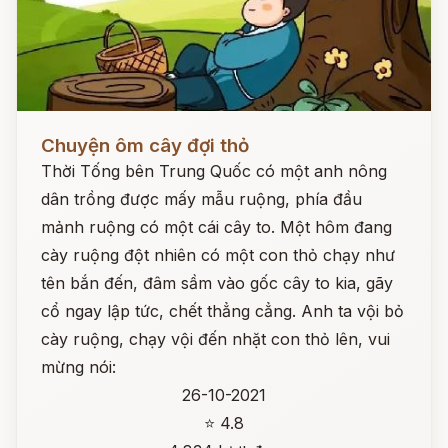
Đọc ngay
Chuyện ôm cây đợi thỏ
Thời Tống bên Trung Quốc có một anh nông
dân trồng được mấy mẫu ruộng, phía đầu
mảnh ruộng có một cái cây to. Một hôm đang
cày ruộng đột nhiên có một con thỏ chạy như
tên bắn đến, đâm sầm vào gốc cây to kia, gãy
cổ ngay lập tức, chết thẳng cẳng. Anh ta vội bỏ
cày ruộng, chạy vội đến nhặt con thỏ lên, vui
mừng nói:
26-10-2021
⭐ 4.8