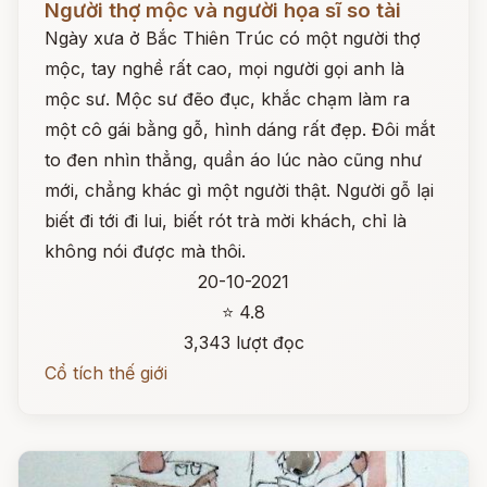
Người thợ mộc và người họa sĩ so tài
Ngày xưa ở Bắc Thiên Trúc có một người thợ
mộc, tay nghề rất cao, mọi người gọi anh là
mộc sư. Mộc sư đẽo đục, khắc chạm làm ra
một cô gái bằng gỗ, hình dáng rất đẹp. Đôi mắt
to đen nhìn thẳng, quần áo lúc nào cũng như
mới, chẳng khác gì một người thật. Người gỗ lại
biết đi tới đi lui, biết rót trà mời khách, chỉ là
không nói được mà thôi.
20-10-2021
⭐ 4.8
3,343 lượt đọc
Cổ tích thế giới