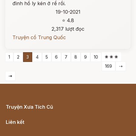
đình hồ ly kén ở rể rồi.
19-10-2021
⭐ 4.8
2,317 lượt đọc
Truyện cổ Trung Quốc
❀ ❀ ❀
1
2
3
4
5
6
7
8
9
10
169
⇢
⇥
Truyện Xưa Tích Cũ
Cổ tích Việt Nam
Liên kết
Lịch vạn niên