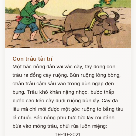
Đọc ngay
Con trâu tài trí
Một bác nông dân vai vác cày, tay dong con
trâu ra đồng cày ruộng. Bùn ruộng lõng bòng,
chân trâu cắm sâu vào trong bùn ngập đến
bụng. Trâu khó khăn nặng nhọc, bước thấp
bước cao kéo cày dưới ruộng bùn iầy. Cày đã
lâu mà chỉ mới được một góc ruộng to bằng tàu
lá chuôi. Bác nông phu bực tức lấy roi đánh
bừa vào mông trâu, chửi rủa luôn miệng:
19-10-2021