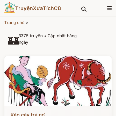
TruyệnXưaTíchCũ
Trang chủ
>
3376 truyện
•
Cập nhật hàng
🏰
ngày
Đọc ngay
Kéo cày trả nợ