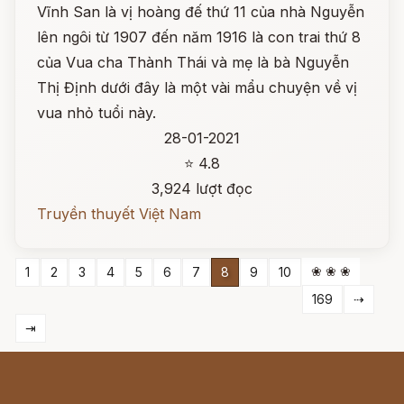
Vĩnh San là vị hoàng đế thứ 11 của nhà Nguyễn
lên ngôi từ 1907 đến năm 1916 là con trai thứ 8
của Vua cha Thành Thái và mẹ là bà Nguyễn
Thị Định dưới đây là một vài mẩu chuyện về vị
vua nhỏ tuổi này.
28-01-2021
⭐ 4.8
3,924 lượt đọc
Truyền thuyết Việt Nam
❀ ❀ ❀
1
2
3
4
5
6
7
8
9
10
169
⇢
⇥