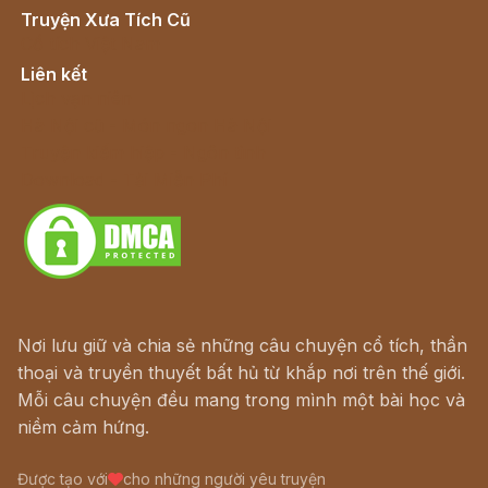
Truyện Xưa Tích Cũ
Cổ tích Việt Nam
Liên kết
Lịch vạn niên
Hà Nội cũ - Món ngon Hà Nội
Truyện kiếm hiệp - Ngôn tình
Download - Tải Miễn Phí
Nơi lưu giữ và chia sẻ những câu chuyện cổ tích, thần
thoại và truyền thuyết bất hủ từ khắp nơi trên thế giới.
Mỗi câu chuyện đều mang trong mình một bài học và
niềm cảm hứng.
Được tạo với
cho những người yêu truyện