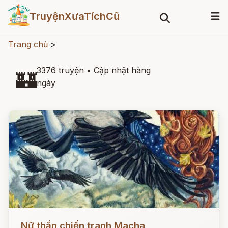
TruyệnXưaTíchCũ
Trang chủ
>
3376 truyện
•
Cập nhật hàng
🏰
ngày
Đọc ngay
Nữ thần chiến tranh Macha