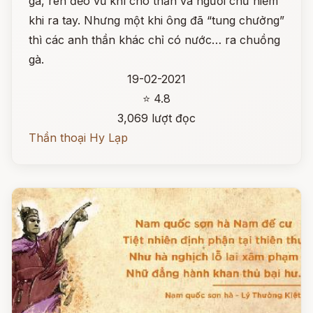
gà, rèn đẽo vũ khí cho thần và người chứ hiếm
khi ra tay. Nhưng một khi ông đã “tung chưởng”
thì các anh thần khác chỉ có nước… ra chuồng
gà.
19-02-2021
⭐ 4.8
3,069 lượt đọc
Thần thoại Hy Lạp