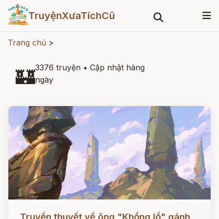
TruyệnXưaTíchCũ
Trang chủ
>
3376 truyện
•
Cập nhật hàng
🏰
ngày
Đọc ngay
Truyền thuyết về ông "Khổng lồ" gánh