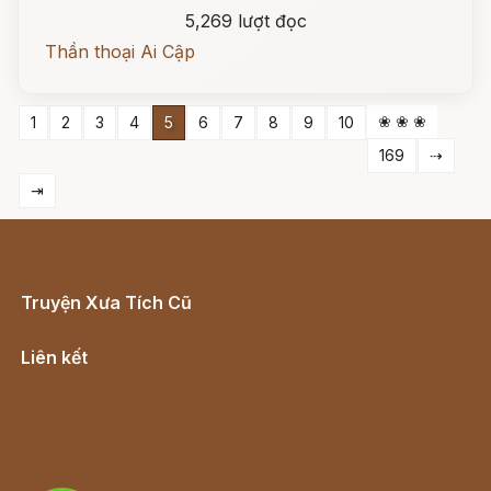
5,269 lượt đọc
Thần thoại Ai Cập
❀ ❀ ❀
1
2
3
4
5
6
7
8
9
10
169
⇢
⇥
Truyện Xưa Tích Cũ
Cổ tích Việt Nam
Liên kết
Lịch vạn niên
Hà Nội cũ - Món ngon Hà Nội
Truyện kiếm hiệp - Ngôn tình
Download - Tải Miễn Phí