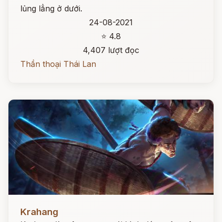
lủng lẳng ở dưới.
24-08-2021
⭐ 4.8
4,407 lượt đọc
Thần thoại Thái Lan
Đọc ngay
Krahang