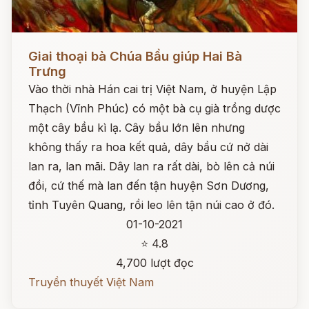
Đọc ngay
Giai thoại bà Chúa Bầu giúp Hai Bà
Trưng
Vào thời nhà Hán cai trị Việt Nam, ở huyện Lập
Thạch (Vĩnh Phúc) có một bà cụ già trồng dược
một cây bầu kì lạ. Cây bầu lớn lên nhưng
không thấy ra hoa kết quả, dây bầu cứ nở dài
lan ra, lan mãi. Dây lan ra rất dài, bò lên cả núi
đồi, cứ thế mà lan đến tận huyện Sơn Dương,
tỉnh Tuyên Quang, rồi leo lên tận núi cao ở đó.
01-10-2021
⭐ 4.8
4,700 lượt đọc
Truyền thuyết Việt Nam