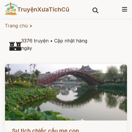
TruyệnXưaTíchCũ
Trang chủ
>
3376 truyện
•
Cập nhật hàng
🏰
ngày
Đọc ngay
Sự tích chiếc cầu mẹ con