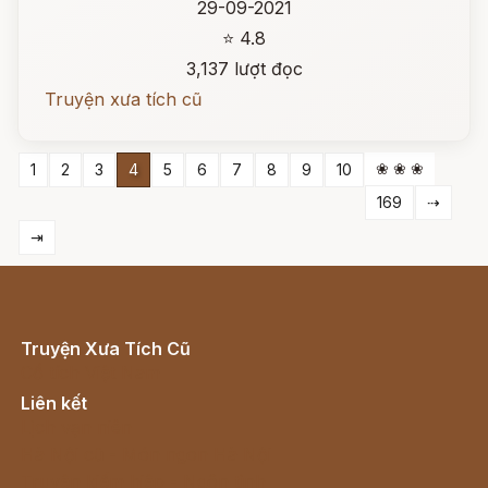
29-09-2021
⭐ 4.8
3,137 lượt đọc
Truyện xưa tích cũ
❀ ❀ ❀
1
2
3
4
5
6
7
8
9
10
169
⇢
⇥
Truyện Xưa Tích Cũ
Cổ tích Việt Nam
Liên kết
Lịch vạn niên
Hà Nội cũ - Món ngon Hà Nội
Truyện kiếm hiệp - Ngôn tình