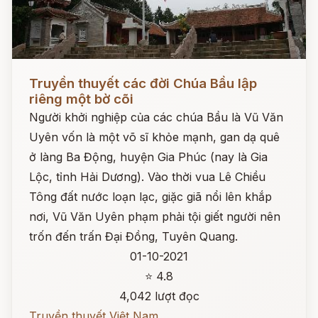
Đọc ngay
Truyền thuyết các đời Chúa Bầu lập
riêng một bờ cõi
Người khởi nghiệp của các chúa Bầu là Vũ Văn
Uyên vốn là một võ sĩ khỏe mạnh, gan dạ quê
ở làng Ba Động, huyện Gia Phúc (nay là Gia
Lộc, tỉnh Hải Dương). Vào thời vua Lê Chiều
Tông đất nước loạn lạc, giặc giã nổi lên khắp
nơi, Vũ Văn Uyên phạm phải tội giết người nên
trốn đến trấn Đại Đồng, Tuyên Quang.
01-10-2021
⭐ 4.8
4,042 lượt đọc
Truyền thuyết Việt Nam