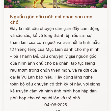
Đọc ngay
Nguồn gốc câu nói: cái chân sau con
chó
Đây là một câu chuyện dân gian đầy cảm động
và sâu sắc, kể về lòng thành bị hiểu sai, sự
tham lam của con người và trên hết là tình mẫu
tử thiêng liêng của Mục Liên dành cho mẹ mình
– bà Thanh Đề. Câu chuyện lý giải nguồn gốc
của hình ảnh chú chó ba chân, tập tục kiêng
rau thơm trong chốn thiền môn, và ra đời của
đại lễ Vu Lan báo hiếu. Hãy cùng lắng nghe
toàn bộ câu chuyện cổ tích kỳ bí này, với giọng
kể truyền cảm và hình ảnh minh họa hấp dẫn,
phù hợp cho cả người lớn và trẻ nhỏ.
04-06-2025