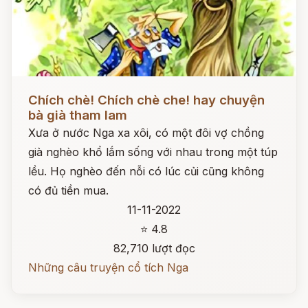
Đọc ngay
Chích chè! Chích chè che! hay chuyện
bà già tham lam
Xưa ở nước Nga xa xôi, có một đôi vợ chồng
già nghèo khổ lắm sống với nhau trong một túp
lều. Họ nghèo đến nỗi có lúc củi cũng không
có đủ tiền mua.
11-11-2022
⭐ 4.8
82,710 lượt đọc
Những câu truyện cổ tích Nga