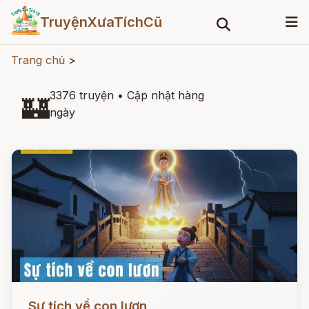
TruyệnXưaTíchCũ
Trang chủ
>
3376 truyện
•
Cập nhật hàng
🏰
ngày
Đọc ngay
Sự tích về con lươn