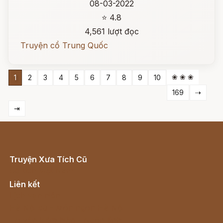
08-03-2022
⭐ 4.8
4,561 lượt đọc
Truyện cổ Trung Quốc
❀ ❀ ❀
1
2
3
4
5
6
7
8
9
10
169
⇢
⇥
Truyện Xưa Tích Cũ
Cổ tích Việt Nam
Liên kết
Lịch vạn niên
Hà Nội cũ - Món ngon Hà Nội
Truyện kiếm hiệp - Ngôn tình