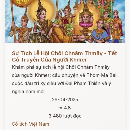
Đọc ngay
Sự Tích Lễ Hội Chôl Chnăm Thmây - Tết
Cổ Truyền Của Người Khmer
Khám phá sự tích lễ hội Chôl Chnăm Thmây
của người Khmer: câu chuyện về Thom Ma Bal,
cuộc đấu trí kỳ diệu với Đại Phạm Thiên và ý
nghĩa năm mới.
26-04-2025
⭐ 4.8
3,480 lượt đọc
Cổ tích Việt Nam