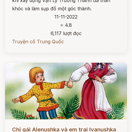
khi xây dựng Vạn Lý Trường Thành đã than
khóc và làm sụp đổ một góc thành.
11-11-2022
⭐ 4.8
6,117 lượt đọc
Truyện cổ Trung Quốc
Đọc ngay
Chị gái Alenushka và em trai Ivanushka