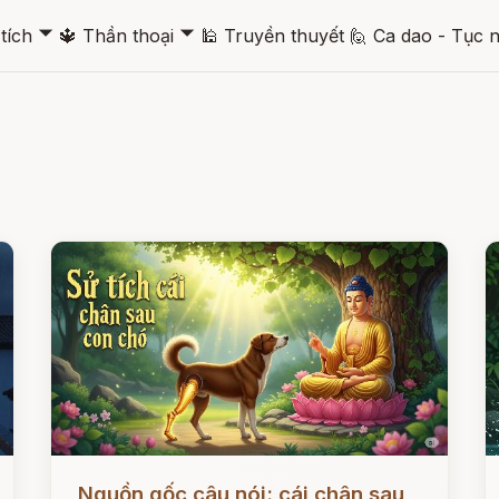
🞃
🞃
tích
🔱
Thần thoại
🕌
Truyền thuyết
🙋
Ca dao - Tục 
Đọc ngay
Đ
Nguồn gốc câu nói: cái chân sau