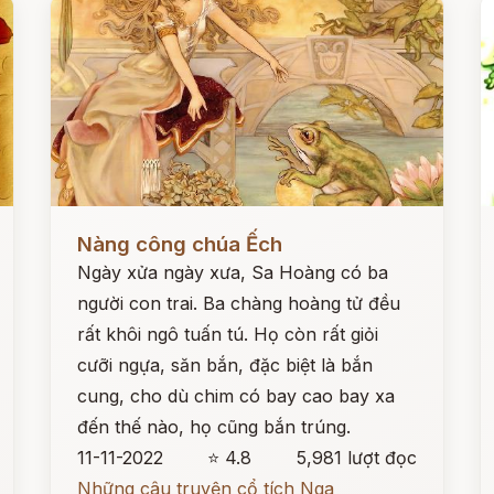
Đọc ngay
Đ
Nàng công chúa Ếch
Ngày xửa ngày xưa, Sa Hoàng có ba
người con trai. Ba chàng hoàng tử đều
rất khôi ngô tuấn tú. Họ còn rất giỏi
cưỡi ngựa, săn bắn, đặc biệt là bắn
cung, cho dù chim có bay cao bay xa
đến thế nào, họ cũng bắn trúng.
11-11-2022
⭐ 4.8
5,981 lượt đọc
Những câu truyện cổ tích Nga