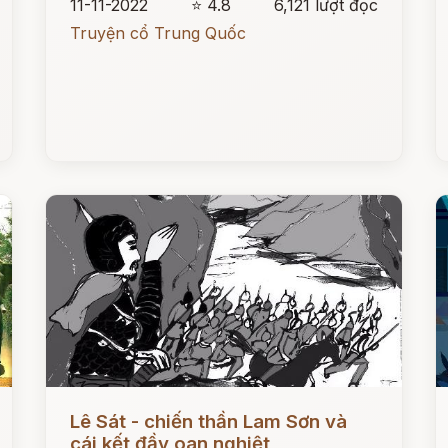
11-11-2022
⭐ 4.8
6,121 lượt đọc
Truyện cổ Trung Quốc
Đọc ngay
Đ
Lê Sát - chiến thần Lam Sơn và
cái kết đầy oan nghiệt