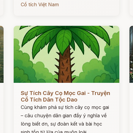
Cổ tích Việt Nam
Đọc ngay
Đ
Sự Tích Cây Cọ Mọc Gai - Truyện
Cổ Tích Dân Tộc Dao
Cùng khám phá sự tích cây cọ mọc gai
– câu chuyện dân gian đầy ý nghĩa về
lòng biết ơn, sự đoàn kết và bài học
sinh tồn từ lửa của muôn loài.