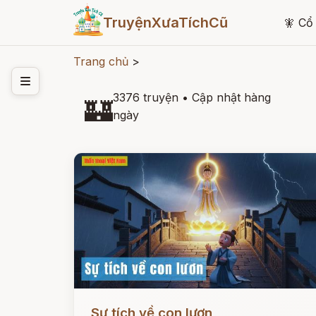
TruyệnXưaTíchCũ
🧚
Cổ 
Trang chủ
>
3376 truyện
•
Cập nhật hàng
🏰
ngày
Đọc ngay
Sự tích về con lươn