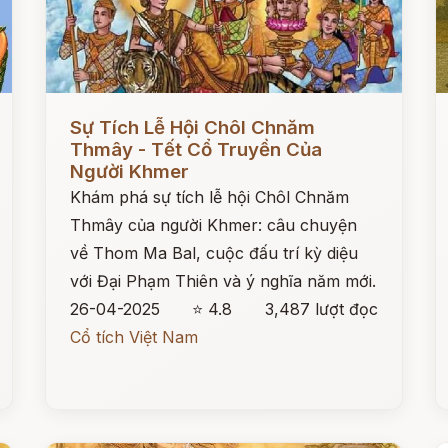
Đọc ngay
Đ
Sự Tích Lễ Hội Chôl Chnăm
Thmây - Tết Cổ Truyền Của
Người Khmer
Khám phá sự tích lễ hội Chôl Chnăm
Thmây của người Khmer: câu chuyện
về Thom Ma Bal, cuộc đấu trí kỳ diệu
với Đại Phạm Thiên và ý nghĩa năm mới.
26-04-2025
⭐ 4.8
3,487 lượt đọc
Cổ tích Việt Nam