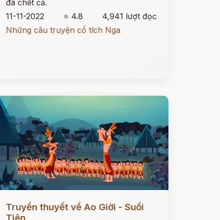
đã chết cả.
11-11-2022
⭐ 4.8
4,941 lượt đọc
Những câu truyện cổ tích Nga
ọc ngay
Truyền thuyết về Ao Giời - Suối
Tiên