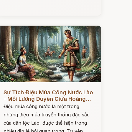
ọc ngay
Sự Tích Điệu Múa Công Nước Lào
- Mối Lương Duyên Giữa Hoàng...
Điệu múa công nước là một trong
những điệu múa truyền thống đặc sắc
của dân tộc Lào, được thể hiện trong
nhiều dịp lễ hội quan trọng. Truyền