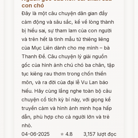
con chó
Đây là một câu chuyện dân gian đầy
cảm động và sâu sắc, kể về lòng thành
bị hiểu sai, sự tham lam của con người
và trên hết là tình mẫu tử thiêng liêng
của Mục Liên dành cho mẹ mình – bà
Thanh Đề. Câu chuyện lý giải nguồn
gốc của hình ảnh chú chó ba chân, tập
tục kiêng rau thơm trong chốn thiền
môn, và ra đời của đại lễ Vu Lan báo
hiếu. Hãy cùng lắng nghe toàn bộ câu
chuyện cổ tích kỳ bí này, với giọng kể
truyền cảm và hình ảnh minh họa hấp
dẫn, phù hợp cho cả người lớn và trẻ
nhỏ.
04-06-2025
⭐ 4.8
3,157 lượt đọc