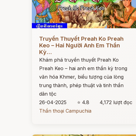
Đọc ngay
Truyền Thuyết Preah Ko Preah
Keo – Hai Người Anh Em Thần
Kỳ...
Khám phá truyền thuyết Preah Ko
Preah Keo – hai anh em thần kỳ trong
văn hóa Khmer, biểu tượng của lòng
trung thành, phép thuật và tinh thần
dân tộc
26-04-2025
⭐ 4.8
4,172 lượt đọc
Thần thoại Campuchia