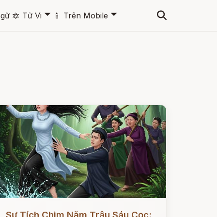
🞃
🞃
ngữ
🔯
Tử Vi
📱
Trên Mobile
ọc ngay
Sự Tích Chim Năm Trâu Sáu Cọc: