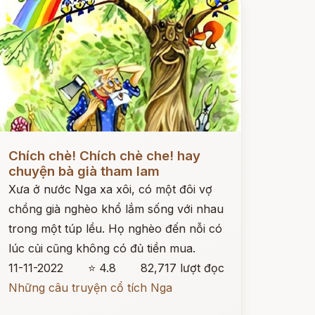
ọc ngay
Chích chè! Chích chè che! hay
chuyện bà già tham lam
Xưa ở nước Nga xa xôi, có một đôi vợ
chồng già nghèo khổ lắm sống với nhau
trong một túp lều. Họ nghèo đến nỗi có
lúc củi cũng không có đủ tiền mua.
11-11-2022
⭐ 4.8
82,717 lượt đọc
Những câu truyện cổ tích Nga