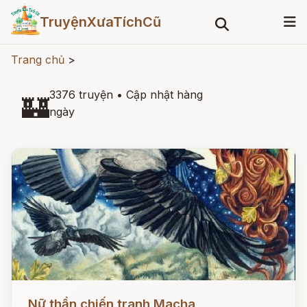
TruyệnXưaTíchCũ
Trang chủ
>
3376 truyện
•
Cập nhật hàng
🏰
ngày
Đọc ngay
Nữ thần chiến tranh Macha