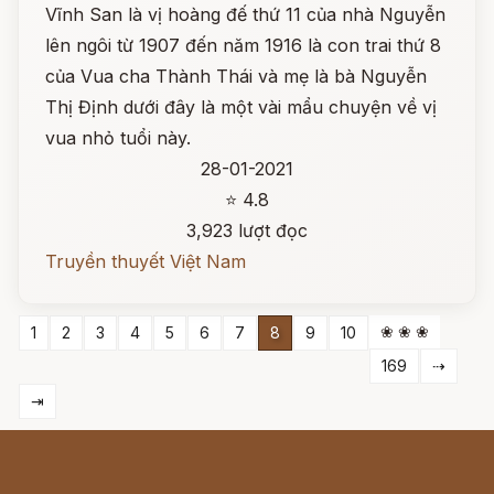
Vĩnh San là vị hoàng đế thứ 11 của nhà Nguyễn
lên ngôi từ 1907 đến năm 1916 là con trai thứ 8
của Vua cha Thành Thái và mẹ là bà Nguyễn
Thị Định dưới đây là một vài mẩu chuyện về vị
vua nhỏ tuổi này.
28-01-2021
⭐ 4.8
3,923 lượt đọc
Truyền thuyết Việt Nam
❀ ❀ ❀
1
2
3
4
5
6
7
8
9
10
169
⇢
⇥