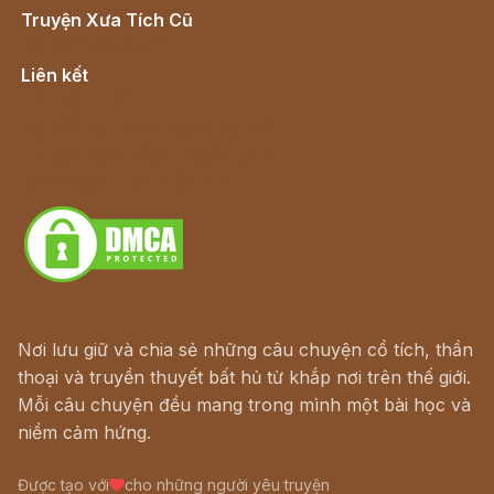
Truyện Xưa Tích Cũ
Cổ tích Việt Nam
Liên kết
Lịch vạn niên
Hà Nội cũ - Món ngon Hà Nội
Truyện kiếm hiệp - Ngôn tình
Download - Tải Miễn Phí
Nơi lưu giữ và chia sẻ những câu chuyện cổ tích, thần
thoại và truyền thuyết bất hủ từ khắp nơi trên thế giới.
Mỗi câu chuyện đều mang trong mình một bài học và
niềm cảm hứng.
Được tạo với
cho những người yêu truyện