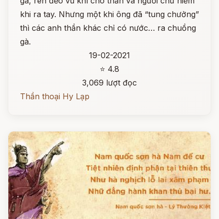
gà, rèn đẽo vũ khí cho thần và người chứ hiếm
khi ra tay. Nhưng một khi ông đã “tung chưởng”
thì các anh thần khác chỉ có nước… ra chuồng
gà.
19-02-2021
⭐ 4.8
3,069 lượt đọc
Thần thoại Hy Lạp