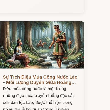
ọc ngay
Sự Tích Điệu Múa Công Nước Lào
- Mối Lương Duyên Giữa Hoàng...
Điệu múa công nước là một trong
những điệu múa truyền thống đặc sắc
của dân tộc Lào, được thể hiện trong
nhiều dịp lễ hội quan trọng. Truyền