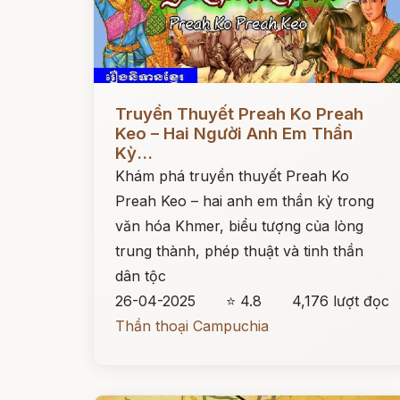
Đọc ngay
Truyền Thuyết Preah Ko Preah
Keo – Hai Người Anh Em Thần
Kỳ...
Khám phá truyền thuyết Preah Ko
Preah Keo – hai anh em thần kỳ trong
văn hóa Khmer, biểu tượng của lòng
trung thành, phép thuật và tinh thần
dân tộc
26-04-2025
⭐ 4.8
4,176 lượt đọc
Thần thoại Campuchia