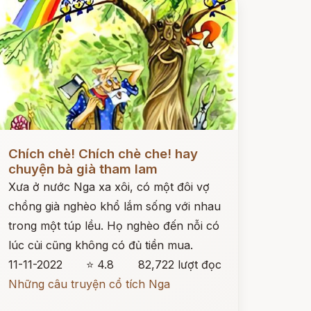
ọc ngay
Chích chè! Chích chè che! hay
chuyện bà già tham lam
Xưa ở nước Nga xa xôi, có một đôi vợ
chồng già nghèo khổ lắm sống với nhau
trong một túp lều. Họ nghèo đến nỗi có
lúc củi cũng không có đủ tiền mua.
11-11-2022
⭐ 4.8
82,722 lượt đọc
Những câu truyện cổ tích Nga