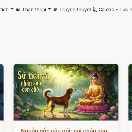
🞃
🞃
tích
🔱
Thần thoại
🕌
Truyền thuyết
🙋
Ca dao - Tục 
Đọc ngay
Đ
Nguồn gốc câu nói: cái chân sau