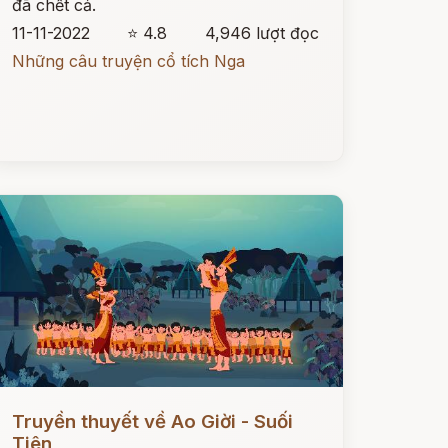
đã chết cả.
11-11-2022
⭐ 4.8
4,946 lượt đọc
Những câu truyện cổ tích Nga
ọc ngay
Truyền thuyết về Ao Giời - Suối
Tiên