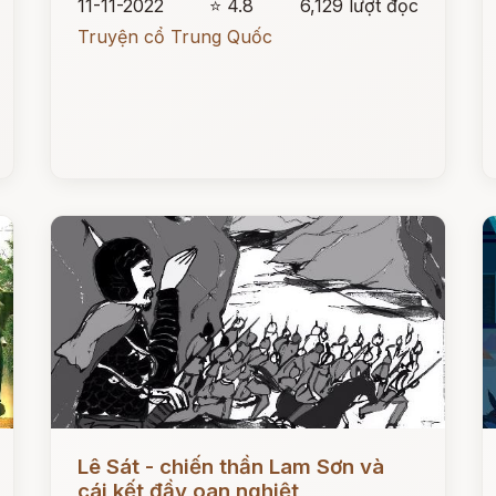
11-11-2022
⭐ 4.8
6,129 lượt đọc
Truyện cổ Trung Quốc
Đọc ngay
Đ
Lê Sát - chiến thần Lam Sơn và
cái kết đầy oan nghiệt