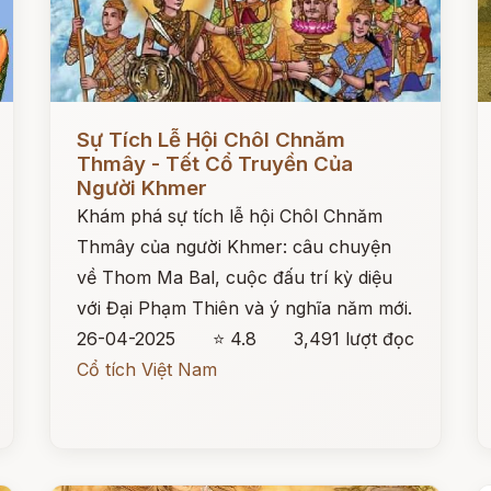
Đọc ngay
Đ
Sự Tích Lễ Hội Chôl Chnăm
Thmây - Tết Cổ Truyền Của
Người Khmer
Khám phá sự tích lễ hội Chôl Chnăm
Thmây của người Khmer: câu chuyện
về Thom Ma Bal, cuộc đấu trí kỳ diệu
với Đại Phạm Thiên và ý nghĩa năm mới.
26-04-2025
⭐ 4.8
3,491 lượt đọc
Cổ tích Việt Nam