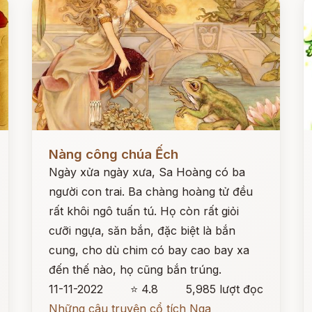
Đọc ngay
Đ
Nàng công chúa Ếch
Ngày xửa ngày xưa, Sa Hoàng có ba
người con trai. Ba chàng hoàng tử đều
rất khôi ngô tuấn tú. Họ còn rất giỏi
cưỡi ngựa, săn bắn, đặc biệt là bắn
cung, cho dù chim có bay cao bay xa
đến thế nào, họ cũng bắn trúng.
11-11-2022
⭐ 4.8
5,985 lượt đọc
Những câu truyện cổ tích Nga