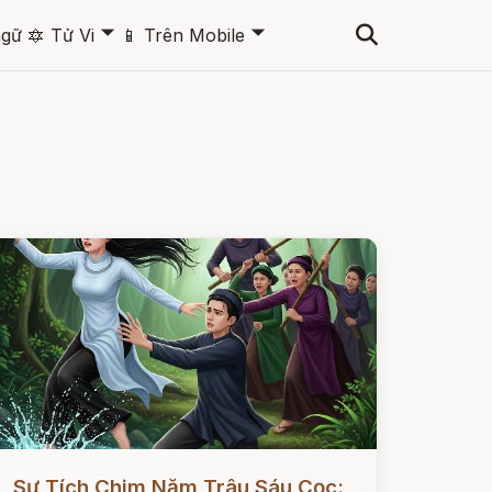
🞃
🞃
ngữ
🔯
Tử Vi
📱
Trên Mobile
ọc ngay
Sự Tích Chim Năm Trâu Sáu Cọc: