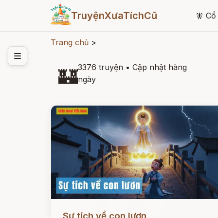
TruyệnXưaTíchCũ
🧚
Cổ 
Trang chủ
>
3376 truyện
•
Cập nhật hàng
🏰
ngày
Đọc ngay
Sự tích về con lươn