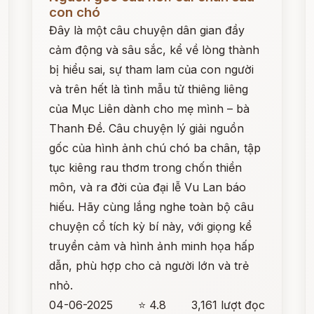
con chó
Đây là một câu chuyện dân gian đầy
cảm động và sâu sắc, kể về lòng thành
bị hiểu sai, sự tham lam của con người
và trên hết là tình mẫu tử thiêng liêng
của Mục Liên dành cho mẹ mình – bà
Thanh Đề. Câu chuyện lý giải nguồn
gốc của hình ảnh chú chó ba chân, tập
tục kiêng rau thơm trong chốn thiền
môn, và ra đời của đại lễ Vu Lan báo
hiếu. Hãy cùng lắng nghe toàn bộ câu
chuyện cổ tích kỳ bí này, với giọng kể
truyền cảm và hình ảnh minh họa hấp
dẫn, phù hợp cho cả người lớn và trẻ
nhỏ.
04-06-2025
⭐ 4.8
3,161 lượt đọc