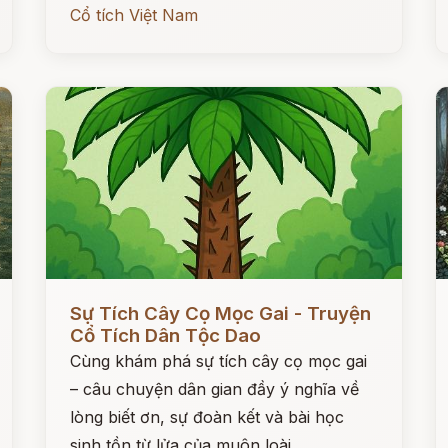
Cổ tích Việt Nam
Đọc ngay
Đ
Sự Tích Cây Cọ Mọc Gai - Truyện
Cổ Tích Dân Tộc Dao
Cùng khám phá sự tích cây cọ mọc gai
– câu chuyện dân gian đầy ý nghĩa về
lòng biết ơn, sự đoàn kết và bài học
sinh tồn từ lửa của muôn loài.