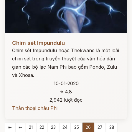
Đọc ngay
Chim sét Impundulu
Chim sét Impundulu hoặc Thekwane là một loài
chim sét trong truyền thuyết của văn hóa dân
gian các bộ lạc Nam Phi bao gồm Pondo, Zulu
và Xhosa.
10-01-2020
⭐ 4.8
2,942 lượt đọc
Thần thoại châu Phi
⇤
⇠
21
22
23
24
25
26
27
28