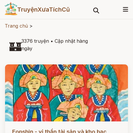
TruyệnXưaTíchCũ
Trang chủ
>
3376 truyện
•
Cập nhật hàng
🏰
ngày
Đọc ngay
Eopshin - vị thần tài sản và kho bạc