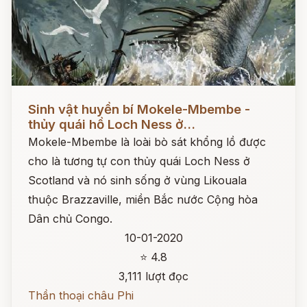
Đọc ngay
Sinh vật huyền bí Mokele-Mbembe -
thủy quái hồ Loch Ness ở...
Mokele-Mbembe là loài bò sát khổng lồ được
cho là tương tự con thủy quái Loch Ness ở
Scotland và nó sinh sống ở vùng Likouala
thuộc Brazzaville, miền Bắc nước Cộng hòa
Dân chủ Congo.
10-01-2020
⭐ 4.8
3,111 lượt đọc
Thần thoại châu Phi