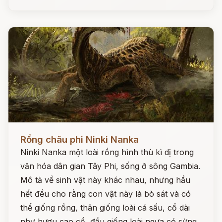
Đọc ngay
Rồng châu phi Ninki Nanka
Ninki Nanka một loài rồng hình thù kì dị trong
văn hóa dân gian Tây Phi, sống ở sông Gambia.
Mô tả về sinh vật này khác nhau, nhưng hầu
hết đều cho rằng con vật này là bò sát và có
thể giống rồng, thân giống loài cá sấu, cổ dài
như hươu cao cổ, đầu giống loài ngựa có sừng,