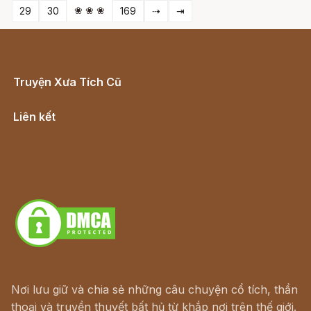
❀ ❀ ❀
29
30
169
⇢
⇥
Truyện Xưa Tích Cũ
Cổ tích Việt Nam
Liên kết
Lịch vạn niên
Hà Nội cũ - Món ngon Hà Nội
Truyện kiếm hiệp - Ngôn tình
Download - Tải Miễn Phí
Nơi lưu giữ và chia sẻ những câu chuyện cổ tích, thần
thoại và truyền thuyết bất hủ từ khắp nơi trên thế giới.