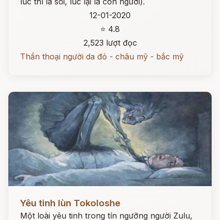
lúc thì là sói, lúc lại là con người).
12-01-2020
⭐ 4.8
2,523 lượt đọc
Thần thoại người da đỏ - châu mỹ - bắc mỹ
Đọc ngay
Yêu tinh lùn Tokoloshe
Một loài yêu tinh trong tín ngưỡng người Zulu,