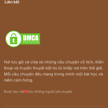
Liên kết
Lịch vạn niên
Hà Nội cũ - Món ngon Hà Nội
Truyện kiếm hiệp - Ngôn tình
Download - Tải Miễn Phí
Nơi lưu giữ và chia sẻ những câu chuyện cổ tích, thần
thoại và truyền thuyết bất hủ từ khắp nơi trên thế giới.
Mỗi câu chuyện đều mang trong mình một bài học và
niềm cảm hứng.
Được tạo với
cho những người yêu truyện