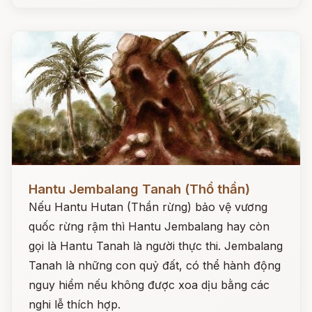
Đọc ngay
Hantu Jembalang Tanah (Thổ thần)
Nếu Hantu Hutan (Thần rừng) bảo vệ vương
quốc rừng rậm thì Hantu Jembalang hay còn
gọi là Hantu Tanah là người thực thi. Jembalang
Tanah là những con quỷ đất, có thể hành động
nguy hiểm nếu không được xoa dịu bằng các
nghi lễ thích hợp.