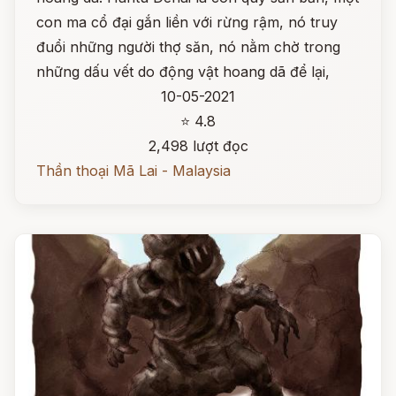
con ma cổ đại gắn liền với rừng rậm, nó truy
đuổi những người thợ săn, nó nằm chờ trong
những dấu vết do động vật hoang dã để lại,
10-05-2021
⭐ 4.8
2,498 lượt đọc
Thần thoại Mã Lai - Malaysia