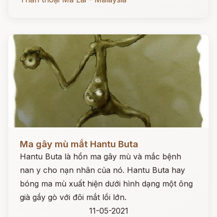
Đọc ngay
Ma gây mù mắt Hantu Buta
Hantu Buta là hồn ma gây mù và mắc bệnh
nan y cho nạn nhân của nó. Hantu Buta hay
bóng ma mù xuất hiện dưới hình dạng một ông
già gầy gò với đôi mắt lồi lớn.
11-05-2021