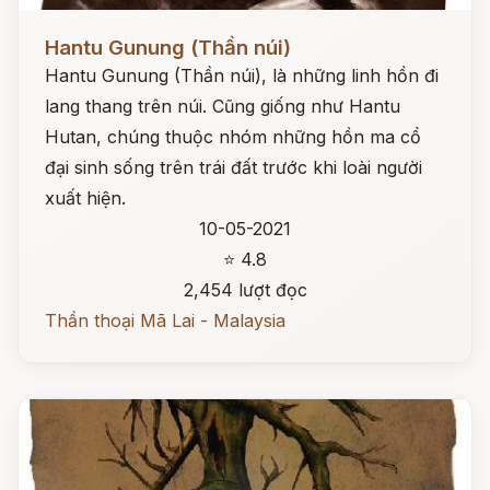
Đọc ngay
Hantu Gunung (Thần núi)
Hantu Gunung (Thần núi), là những linh hồn đi
lang thang trên núi. Cũng giống như Hantu
Hutan, chúng thuộc nhóm những hồn ma cổ
đại sinh sống trên trái đất trước khi loài người
xuất hiện.
10-05-2021
⭐ 4.8
2,454 lượt đọc
Thần thoại Mã Lai - Malaysia