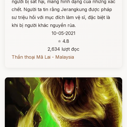
người bị sát hại, mang hình dạng của những xác
chết. Người ta tin rằng Jerangkung được pháp
sư triệu hồi với mục đích làm vệ sĩ, đặc biệt là
khi bị người khác nguyền rủa.
10-05-2021
⭐ 4.8
2,634 lượt đọc
Thần thoại Mã Lai - Malaysia