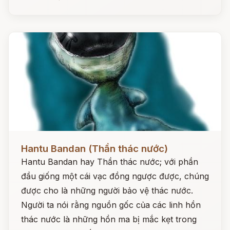
Đọc ngay
Hantu Bandan (Thần thác nước)
Hantu Bandan hay Thần thác nước; với phần
đầu giống một cái vạc đồng ngược được, chúng
được cho là những người bảo vệ thác nước.
Người ta nói rằng nguồn gốc của các linh hồn
thác nước là những hồn ma bị mắc kẹt trong