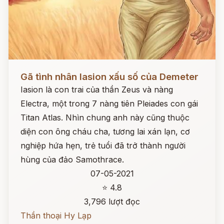
Đọc ngay
Gã tình nhân Iasion xấu số của Demeter
Iasion là con trai của thần Zeus và nàng
Electra, một trong 7 nàng tiên Pleiades con gái
Titan Atlas. Nhìn chung anh này cũng thuộc
diện con ông cháu cha, tương lai xán lạn, cơ
nghiệp hứa hẹn, trẻ tuổi đã trở thành người
hùng của đảo Samothrace.
07-05-2021
⭐ 4.8
3,796 lượt đọc
Thần thoại Hy Lạp