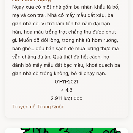
Ngày xưa có một nhà gồm ba nhân khẩu là bố,
mẹ và con trai. Nhà có mấy mẫu đất xấu, ba
gian nhà cỏ. Vì trời làm liền ba năm đại hạn
hán, hoa màu trồng trọt chẳng thu được chút
gì. Muốn đỡ đói lòng, trong nhà từ hòm rương,
bàn ghế... đều bán sạch để mua lương thực mà
vẫn chẳng đủ ăn. Quả thật đã hết cách, họ
đành bỏ mấy mẫu đất bạc màu, khoá quách ba
gian nhà cỏ trống không, bỏ đi chạy nạn.
01-11-2021
⭐ 4.8
2,911 lượt đọc
Truyện cổ Trung Quốc