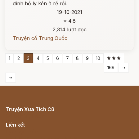
đình hồ ly kén ở rể rồi.
19-10-2021
⭐ 4.8
2,314 lượt đọc
Truyện cổ Trung Quốc
❀ ❀ ❀
1
2
3
4
5
6
7
8
9
10
169
⇢
⇥
Truyện Xưa Tích Cũ
Cổ tích Việt Nam
Liên kết
Lịch vạn niên