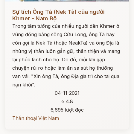
Đọc ngay
Sự tích Ông Tà (Nek Tà) của người
Khmer - Nam Bộ
Trong tâm tưởng của nhiều người dân Khmer ở
vùng đồng bằng sông Cửu Long, ông Tà hay
còn gọi là Nek Tà (hoặc NeakTa) và ông Địa là
những vị thần luôn gần gũi, thân thiện và mang
lại phúc lành cho họ. Do đó, mỗi khi gặp
chuyện rủi ro hoặc làm ăn sa sút họ thường
van vái: "Xin ông Tà, ông Địa gia trì cho tai qua
nạn khỏi".
04-11-2021
⭐ 4.8
6,695 lượt đọc
Thần thoại Việt Nam