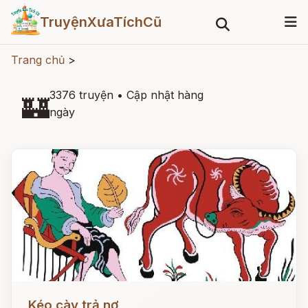
TruyệnXưaTíchCũ
Trang chủ
>
3376 truyện
•
Cập nhật hàng
🏰
ngày
Đọc ngay
Kéo cày trả nợ