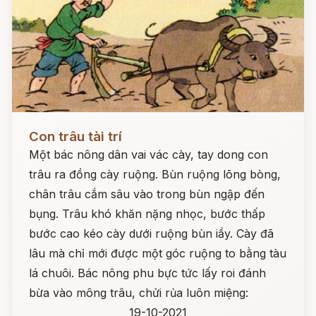
Đọc ngay
Con trâu tài trí
Một bác nông dân vai vác cày, tay dong con
trâu ra đồng cày ruộng. Bùn ruộng lõng bòng,
chân trâu cắm sâu vào trong bùn ngập đến
bụng. Trâu khó khăn nặng nhọc, bước thấp
bước cao kéo cày dưới ruộng bùn iầy. Cày đã
lâu mà chỉ mới được một góc ruộng to bằng tàu
lá chuôi. Bác nông phu bực tức lấy roi đánh
bừa vào mông trâu, chửi rủa luôn miệng:
19-10-2021