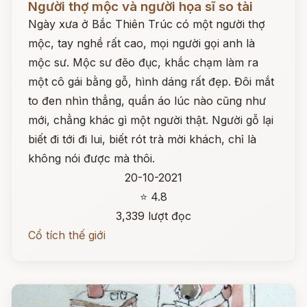
Người thợ mộc và người họa sĩ so tài
Ngày xưa ở Bắc Thiên Trúc có một người thợ
mộc, tay nghề rất cao, mọi người gọi anh là
mộc sư. Mộc sư đẽo đục, khắc chạm làm ra
một cô gái bằng gỗ, hình dáng rất đẹp. Đôi mắt
to đen nhìn thẳng, quần áo lúc nào cũng như
mới, chẳng khác gì một người thật. Người gỗ lại
biết đi tới đi lui, biết rót trà mời khách, chỉ là
không nói được mà thôi.
20-10-2021
⭐ 4.8
3,339 lượt đọc
Cổ tích thế giới