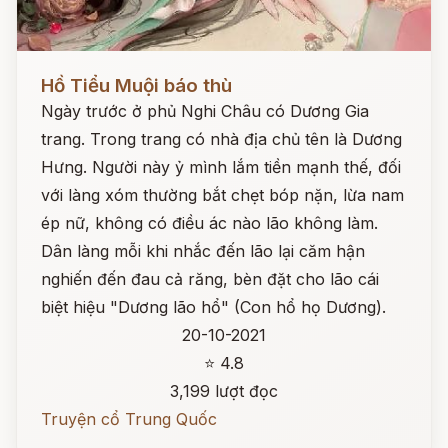
Đọc ngay
Hồ Tiểu Muội báo thù
Ngày trước ở phủ Nghi Châu có Dương Gia
trang. Trong trang có nhà địa chủ tên là Dương
Hưng. Người này ỷ mình lắm tiền mạnh thế, đối
với làng xóm thường bắt chẹt bóp nặn, lừa nam
ép nữ, không có điều ác nào lão không làm.
Dân làng mỗi khi nhắc đến lão lại căm hận
nghiến đến đau cả răng, bèn đặt cho lão cái
biệt hiệu "Dương lão hổ" (Con hổ họ Dương).
20-10-2021
⭐ 4.8
3,199 lượt đọc
Truyện cổ Trung Quốc