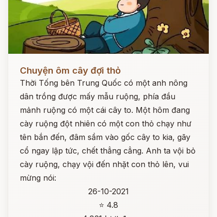
Đọc ngay
Chuyện ôm cây đợi thỏ
Thời Tống bên Trung Quốc có một anh nông
dân trồng được mấy mẫu ruộng, phía đầu
mảnh ruộng có một cái cây to. Một hôm đang
cày ruộng đột nhiên có một con thỏ chạy như
tên bắn đến, đâm sầm vào gốc cây to kia, gãy
cổ ngay lập tức, chết thẳng cẳng. Anh ta vội bỏ
cày ruộng, chạy vội đến nhặt con thỏ lên, vui
mừng nói:
26-10-2021
⭐ 4.8