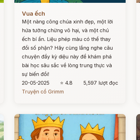
Đọc ngay
Đ
Vua ếch
Một nàng công chúa xinh đẹp, một lời
hứa tưởng chừng vô hại, và một chú
ếch bí ẩn. Liệu phép màu có thể thay
đổi số phận? Hãy cùng lắng nghe câu
chuyện đầy kỳ diệu này để khám phá
bài học sâu sắc về lòng trung thực và
sự biến đổi!
20-05-2025
⭐ 4.8
5,597 lượt đọc
Truyện cổ Grimm