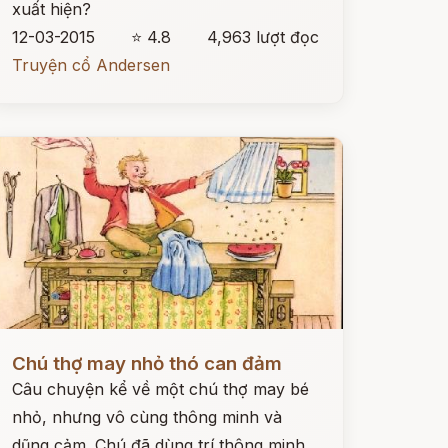
xuất hiện?
12-03-2015
⭐ 4.8
4,963 lượt đọc
Truyện cổ Andersen
ọc ngay
Chú thợ may nhỏ thó can đảm
Câu chuyện kể về một chú thợ may bé
nhỏ, nhưng vô cùng thông minh và
dũng cảm. Chú đã dùng trí thông minh