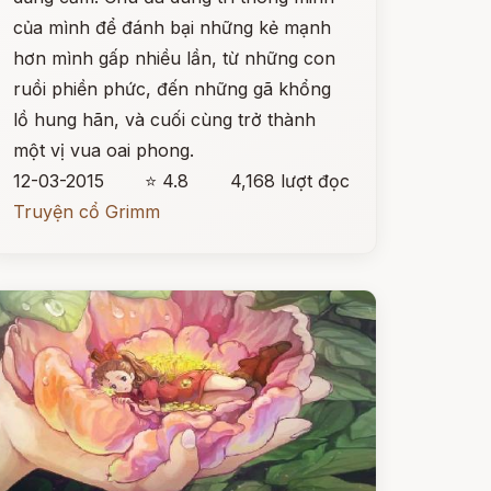
của mình để đánh bại những kẻ mạnh
hơn mình gấp nhiều lần, từ những con
ruồi phiền phức, đến những gã khổng
lồ hung hãn, và cuối cùng trở thành
một vị vua oai phong.
12-03-2015
⭐ 4.8
4,168 lượt đọc
Truyện cổ Grimm