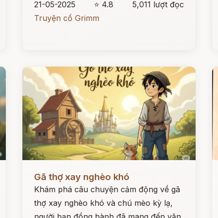
21-05-2025
⭐ 4.8
5,011 lượt đọc
Truyện cổ Grimm
Đọc ngay
Đ
Gã thợ xay nghèo khó
Khám phá câu chuyện cảm động về gã
thợ xay nghèo khó và chú mèo kỳ lạ,
người bạn đồng hành đã mang đến vận