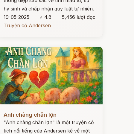
thông điệp sâu sắc về tình mẫu tử, sự
hy sinh và chấp nhận quy luật tự nhiên.
19-05-2025
⭐ 4.8
5,456 lượt đọc
Truyện cổ Andersen
ọc ngay
Anh chàng chăn lợn
"Anh chàng chăn lợn" là một truyện cổ
tích nổi tiếng của Andersen kể về một