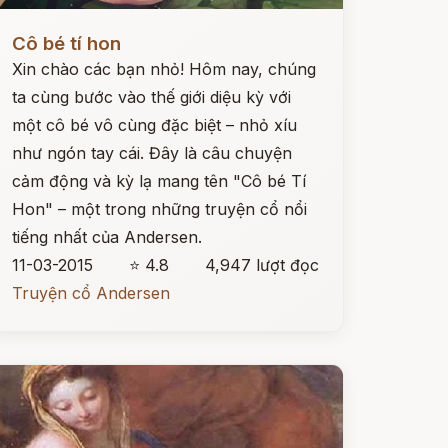
ọc ngay
Cô bé tí hon
Xin chào các bạn nhỏ! Hôm nay, chúng
ta cùng bước vào thế giới diệu kỳ với
một cô bé vô cùng đặc biệt – nhỏ xíu
như ngón tay cái. Đây là câu chuyện
cảm động và kỳ lạ mang tên "Cô bé Tí
Hon" – một trong những truyện cổ nổi
tiếng nhất của Andersen.
11-03-2015
⭐ 4.8
4,947 lượt đọc
Truyện cổ Andersen