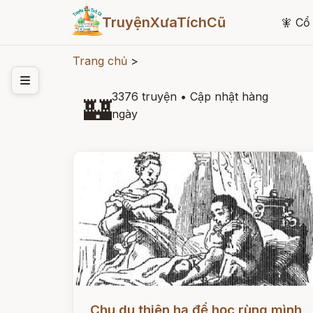
TruyệnXưaTíchCũ
🧚
Cổ 
Trang chủ
>
3376 truyện
•
Cập nhật hàng
🏰
ngày
Đọc ngay
Chu du thiên hạ để học rùng mình