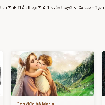
🞃
🞃
tích
🔱
Thần thoại
🕌
Truyền thuyết
🙋
Ca dao - Tục 
Đọc ngay
Đ
Con đức bà Maria