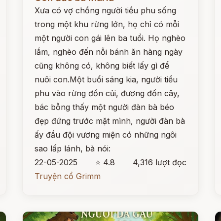
Xưa có vợ chồng người tiều phu sống
trong một khu rừng lớn, họ chỉ có mỗi
một người con gái lên ba tuổi. Họ nghèo
lắm, nghèo đến nỗi bánh ăn hàng ngày
cũng không có, không biết lấy gì để
nuôi con.Một buổi sáng kia, người tiều
phu vào rừng đốn củi, đương đốn cây,
bác bỗng thấy một người đàn bà béo
đẹp đứng trước mặt mình, người đàn bà
ấy đầu đội vương miện có những ngôi
sao lấp lánh, bà nói:
22-05-2025
⭐ 4.8
4,316 lượt đọc
Truyện cổ Grimm