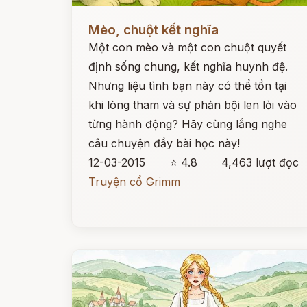
Đọc ngay
Mèo, chuột kết nghĩa
Một con mèo và một con chuột quyết
định sống chung, kết nghĩa huynh đệ.
Nhưng liệu tình bạn này có thể tồn tại
khi lòng tham và sự phản bội len lỏi vào
từng hành động? Hãy cùng lắng nghe
câu chuyện đầy bài học này!
12-03-2015
⭐ 4.8
4,463 lượt đọc
Truyện cổ Grimm