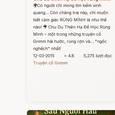
🌍Có người chỉ mong tìm kiếm vinh
quang… Còn chàng trai này, chỉ muốn
biết cảm giác RÙNG MÌNH là như thế
nào! 🎥 Chu Du Thiên Hạ Để Học Rùng
Mình – một trong những truyện cổ
Grimm hài hước, rùng rợn và… "ngốc
nghếch" nhất!
12-03-2015
⭐ 4.8
5,275 lượt đọc
Truyện cổ Grimm