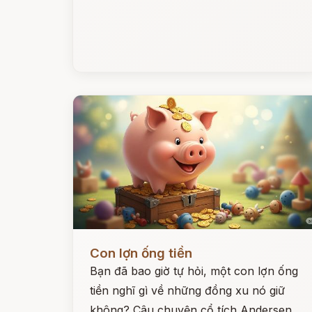
Đọc ngay
Con lợn ống tiền
Bạn đã bao giờ tự hỏi, một con lợn ống
tiền nghĩ gì về những đồng xu nó giữ
không? Câu chuyện cổ tích Andersen