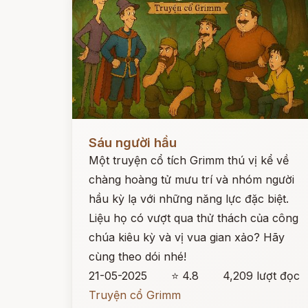
Đọc ngay
Sáu người hầu
Một truyện cổ tích Grimm thú vị kể về
chàng hoàng tử mưu trí và nhóm người
hầu kỳ lạ với những năng lực đặc biệt.
Liệu họ có vượt qua thử thách của công
chúa kiêu kỳ và vị vua gian xảo? Hãy
cùng theo dói nhé!
21-05-2025
⭐ 4.8
4,209 lượt đọc
Truyện cổ Grimm