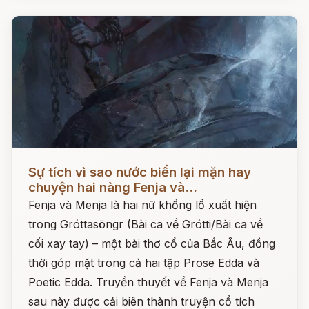
Đọc ngay
Sự tích vì sao nước biển lại mặn hay
chuyện hai nàng Fenja và...
Fenja và Menja là hai nữ khổng lồ xuất hiện
trong Gróttasöngr (Bài ca về Grótti/Bài ca về
cối xay tay) – một bài thơ cổ của Bắc Âu, đồng
thời góp mặt trong cả hai tập Prose Edda và
Poetic Edda. Truyền thuyết về Fenja và Menja
sau này được cải biên thành truyện cổ tích