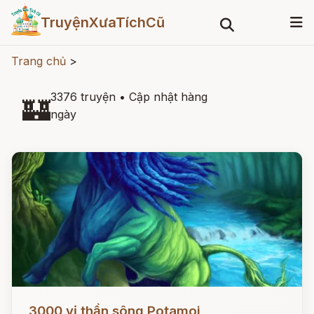
TruyệnXưaTíchCũ
Trang chủ
>
3376 truyện
•
Cập nhật hàng
🏰
ngày
Đọc ngay
3000 vị thần sông Potamoi