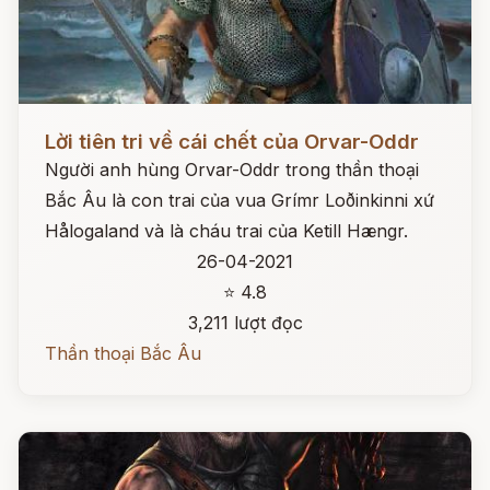
Đọc ngay
Lời tiên tri về cái chết của Orvar-Oddr
Người anh hùng Orvar-Oddr trong thần thoại
Bắc Âu là con trai của vua Grímr Loðinkinni xứ
Hålogaland và là cháu trai của Ketill Hængr.
26-04-2021
⭐ 4.8
3,211 lượt đọc
Thần thoại Bắc Âu