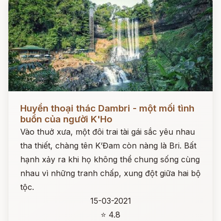
Đọc ngay
Huyền thoại thác Dambri - một mối tình
buồn của người K'Ho
Vào thuở xưa, một đôi trai tài gái sắc yêu nhau
tha thiết, chàng tên K’Đam còn nàng là Bri. Bất
hạnh xảy ra khi họ không thể chung sống cùng
nhau vì những tranh chấp, xung đột giữa hai bộ
tộc.
15-03-2021
⭐ 4.8