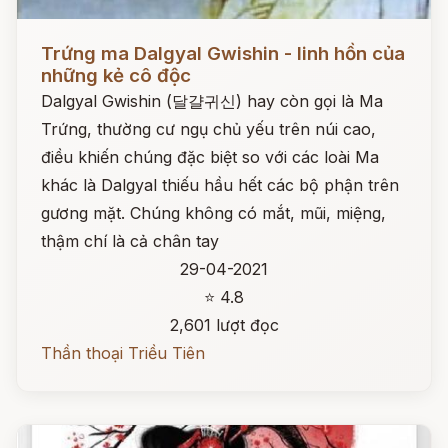
Đọc ngay
Trứng ma Dalgyal Gwishin - linh hồn của
những kẻ cô độc
Dalgyal Gwishin (달걀귀신) hay còn gọi là Ma
Trứng, thường cư ngụ chủ yếu trên núi cao,
điều khiến chúng đặc biệt so với các loài Ma
khác là Dalgyal thiếu hầu hết các bộ phận trên
gương mặt. Chúng không có mắt, mũi, miệng,
thậm chí là cả chân tay
29-04-2021
⭐ 4.8
2,601 lượt đọc
Thần thoại Triều Tiên