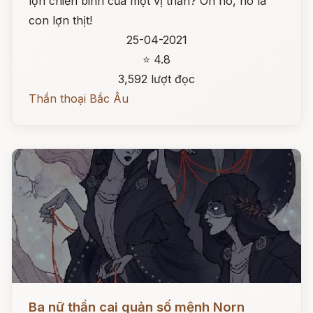
lợn chiến binh của một vị thần? Oh no, nó là
con lợn thịt!
25-04-2021
⭐ 4.8
3,592 lượt đọc
Thần thoại Bắc Âu
Đọc ngay
Ba nữ thần cai quản số mệnh Norn