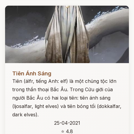
Đọc ngay
Tiên Ánh Sáng
Tiên (álfr, tiếng Anh: elf) là một chủng tộc lớn
trong thần thoại Bắc Âu. Trong Cửu giới của
người Bắc Âu có hai loại tiên: tiên ánh sáng
(ljosalfar, light elves) và tiên bóng tối (dokkalfar,
dark elves).
25-04-2021
⭐ 4.8