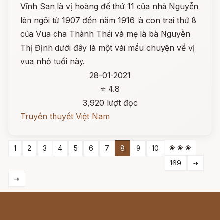
Vĩnh San là vị hoàng đế thứ 11 của nhà Nguyễn
lên ngôi từ 1907 đến năm 1916 là con trai thứ 8
của Vua cha Thành Thái và mẹ là bà Nguyễn
Thị Định dưới đây là một vài mẩu chuyện về vị
vua nhỏ tuổi này.
28-01-2021
⭐ 4.8
3,920 lượt đọc
Truyền thuyết Việt Nam
❀ ❀ ❀
1
2
3
4
5
6
7
8
9
10
169
⇢
⇥