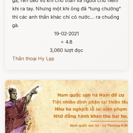
gà, rèn đẽo vũ khí cho thần và người chứ hiếm
khi ra tay. Nhưng một khi ông đã “tung chưởng”
thì các anh thần khác chỉ có nước… ra chuồng
gà.
19-02-2021
⭐ 4.8
3,060 lượt đọc
Thần thoại Hy Lạp