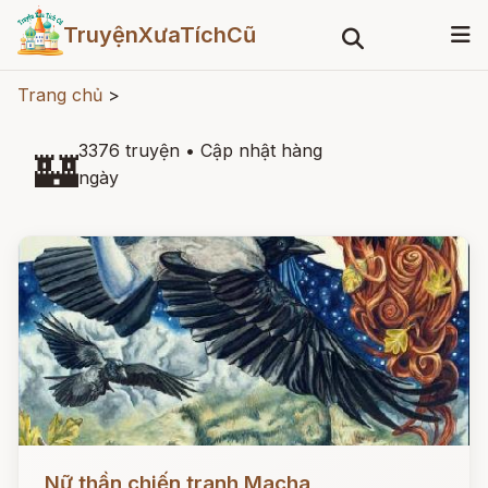
TruyệnXưaTíchCũ
Trang chủ
>
3376 truyện
•
Cập nhật hàng
🏰
ngày
Đọc ngay
Nữ thần chiến tranh Macha