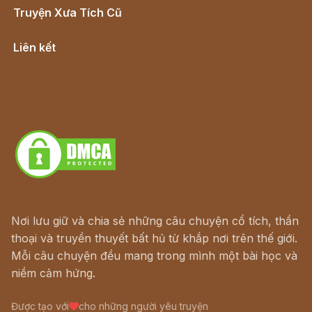
Truyện Xưa Tích Cũ
Cổ tích Việt Nam
Liên kết
Lịch vạn niên
Hà Nội cũ - Món ngon Hà Nội
Truyện kiếm hiệp - Ngôn tình
Download - Tải Miễn Phí
Nơi lưu giữ và chia sẻ những câu chuyện cổ tích, thần
thoại và truyền thuyết bất hủ từ khắp nơi trên thế giới.
Mỗi câu chuyện đều mang trong mình một bài học và
niềm cảm hứng.
Được tạo với
cho những người yêu truyện