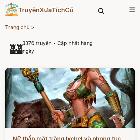
TruyệnXưaTíchCũ
Trang chủ
>
3376 truyện
•
Cập nhật hàng
🏰
ngày
Đọc ngay
Nữ thần mặt trăng Ixchel và phong tục