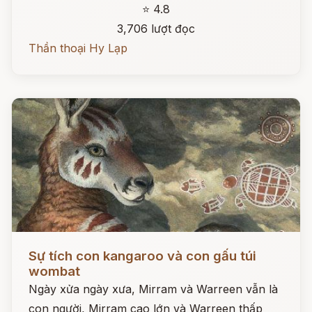
⭐ 4.8
3,706 lượt đọc
Thần thoại Hy Lạp
Đọc ngay
Sự tích con kangaroo và con gấu túi
wombat
Ngày xửa ngày xưa, Mirram và Warreen vẫn là
con người, Mirram cao lớn và Warreen thấp