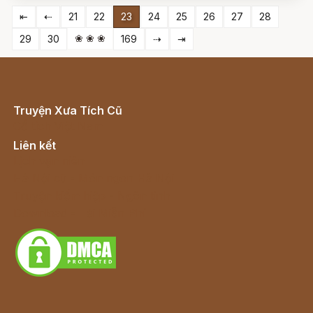
⇤
⇠
21
22
23
24
25
26
27
28
❀ ❀ ❀
29
30
169
⇢
⇥
Truyện Xưa Tích Cũ
Cổ tích Việt Nam
Liên kết
Lịch vạn niên
Hà Nội cũ - Món ngon Hà Nội
Truyện kiếm hiệp - Ngôn tình
Download - Tải Miễn Phí