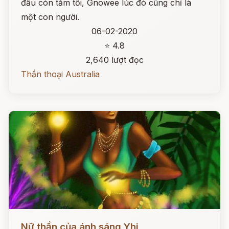
đầu còn tăm tối, Gnowee lúc đó cũng chỉ là
một con người.
06-02-2020
⭐ 4.8
2,640 lượt đọc
Thần thoại Australia
Đọc ngay
Nữ thần của ánh sáng Yhi