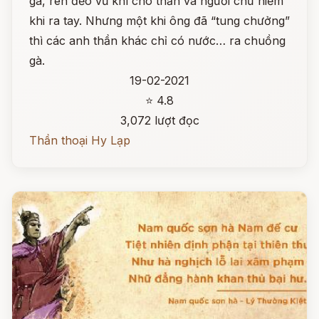
gà, rèn đẽo vũ khí cho thần và người chứ hiếm
khi ra tay. Nhưng một khi ông đã “tung chưởng”
thì các anh thần khác chỉ có nước… ra chuồng
gà.
19-02-2021
⭐ 4.8
3,072 lượt đọc
Thần thoại Hy Lạp