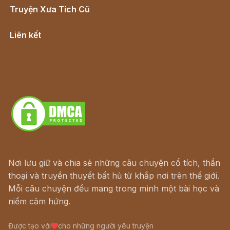
Truyện Xưa Tích Cũ
Cổ tích Việt Nam
Liên kết
Lịch vạn niên
Hà Nội cũ - Món ngon Hà Nội
Truyện kiếm hiệp - Ngôn tình
Download - Tải Miễn Phí
Nơi lưu giữ và chia sẻ những câu chuyện cổ tích, thần
thoại và truyền thuyết bất hủ từ khắp nơi trên thế giới.
Mỗi câu chuyện đều mang trong mình một bài học và
niềm cảm hứng.
Được tạo với
cho những người yêu truyện