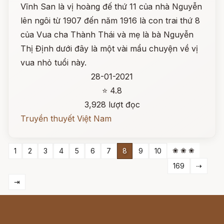
Vĩnh San là vị hoàng đế thứ 11 của nhà Nguyễn
lên ngôi từ 1907 đến năm 1916 là con trai thứ 8
của Vua cha Thành Thái và mẹ là bà Nguyễn
Thị Định dưới đây là một vài mẩu chuyện về vị
vua nhỏ tuổi này.
28-01-2021
⭐ 4.8
3,928 lượt đọc
Truyền thuyết Việt Nam
❀ ❀ ❀
1
2
3
4
5
6
7
8
9
10
169
⇢
⇥