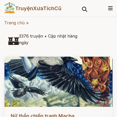
TruyệnXưaTíchCũ
Trang chủ
>
3376 truyện
•
Cập nhật hàng
🏰
ngày
Đọc ngay
Nữ thần chiến tranh Macha