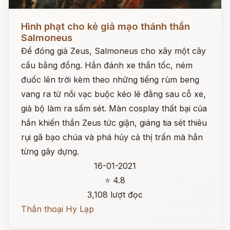
Đọc ngay
Hình phạt cho kẻ giả mạo thánh thần
Salmoneus
Để đóng giả Zeus, Salmoneus cho xây một cây
cầu bằng đồng. Hắn đánh xe thần tốc, ném
đuốc lên trời kèm theo những tiếng rùm beng
vang ra từ nồi vạc buộc kéo lê đằng sau cỗ xe,
giả bộ làm ra sấm sét. Màn cosplay thất bại của
hắn khiến thần Zeus tức giận, giáng tia sét thiêu
rụi gã bạo chúa và phá hủy cả thị trấn mà hắn
từng gây dựng.
16-01-2021
⭐ 4.8
3,108 lượt đọc
Thần thoại Hy Lạp