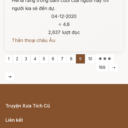
Herla rằng trong đám cưới của người này thì
người kia sẽ đến dự.
04-12-2020
⭐ 4.8
2,637 lượt đọc
Thần thoại châu Âu
❀ ❀ ❀
1
2
3
4
5
6
7
8
9
10
169
⇢
⇥
Truyện Xưa Tích Cũ
Cổ tích Việt Nam
Liên kết
Lịch vạn niên