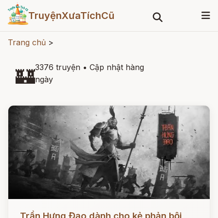
TruyệnXưaTíchCũ
Trang chủ
>
3376 truyện
•
Cập nhật hàng
🏰
ngày
Đọc ngay
Trần Hưng Đạo dành cho kẻ phản bội