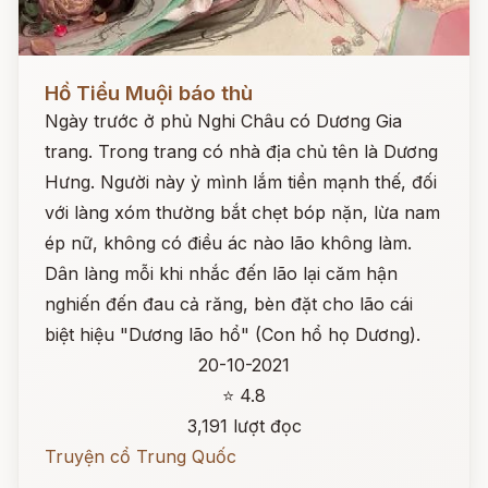
Đọc ngay
Hồ Tiểu Muội báo thù
Ngày trước ở phủ Nghi Châu có Dương Gia
trang. Trong trang có nhà địa chủ tên là Dương
Hưng. Người này ỷ mình lắm tiền mạnh thế, đối
với làng xóm thường bắt chẹt bóp nặn, lừa nam
ép nữ, không có điều ác nào lão không làm.
Dân làng mỗi khi nhắc đến lão lại căm hận
nghiến đến đau cả răng, bèn đặt cho lão cái
biệt hiệu "Dương lão hổ" (Con hổ họ Dương).
20-10-2021
⭐ 4.8
3,191 lượt đọc
Truyện cổ Trung Quốc