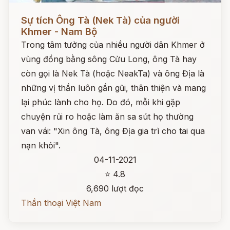
Đọc ngay
Sự tích Ông Tà (Nek Tà) của người
Khmer - Nam Bộ
Trong tâm tưởng của nhiều người dân Khmer ở
vùng đồng bằng sông Cửu Long, ông Tà hay
còn gọi là Nek Tà (hoặc NeakTa) và ông Địa là
những vị thần luôn gần gũi, thân thiện và mang
lại phúc lành cho họ. Do đó, mỗi khi gặp
chuyện rủi ro hoặc làm ăn sa sút họ thường
van vái: "Xin ông Tà, ông Địa gia trì cho tai qua
nạn khỏi".
04-11-2021
⭐ 4.8
6,690 lượt đọc
Thần thoại Việt Nam