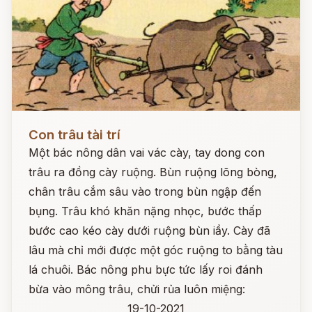
Đọc ngay
Con trâu tài trí
Một bác nông dân vai vác cày, tay dong con
trâu ra đồng cày ruộng. Bùn ruộng lõng bòng,
chân trâu cắm sâu vào trong bùn ngập đến
bụng. Trâu khó khăn nặng nhọc, bước thấp
bước cao kéo cày dưới ruộng bùn iầy. Cày đã
lâu mà chỉ mới được một góc ruộng to bằng tàu
lá chuôi. Bác nông phu bực tức lấy roi đánh
bừa vào mông trâu, chửi rủa luôn miệng:
19-10-2021