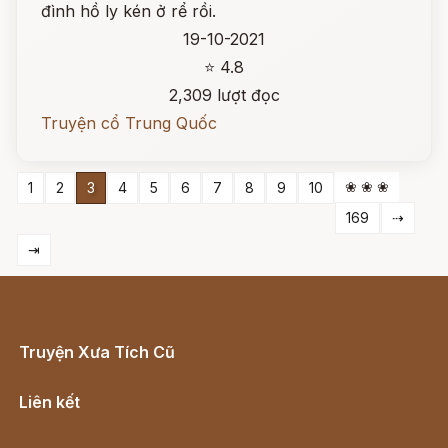
đình hồ ly kén ở rể rồi.
19-10-2021
⭐ 4.8
2,309 lượt đọc
Truyện cổ Trung Quốc
❀ ❀ ❀
1
2
3
4
5
6
7
8
9
10
169
⇢
⇥
Truyện Xưa Tích Cũ
Cổ tích Việt Nam
Liên kết
Lịch vạn niên