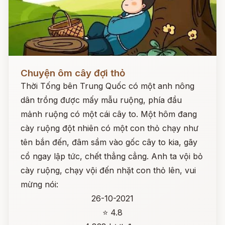
Đọc ngay
Chuyện ôm cây đợi thỏ
Thời Tống bên Trung Quốc có một anh nông
dân trồng được mấy mẫu ruộng, phía đầu
mảnh ruộng có một cái cây to. Một hôm đang
cày ruộng đột nhiên có một con thỏ chạy như
tên bắn đến, đâm sầm vào gốc cây to kia, gãy
cổ ngay lập tức, chết thẳng cẳng. Anh ta vội bỏ
cày ruộng, chạy vội đến nhặt con thỏ lên, vui
mừng nói:
26-10-2021
⭐ 4.8