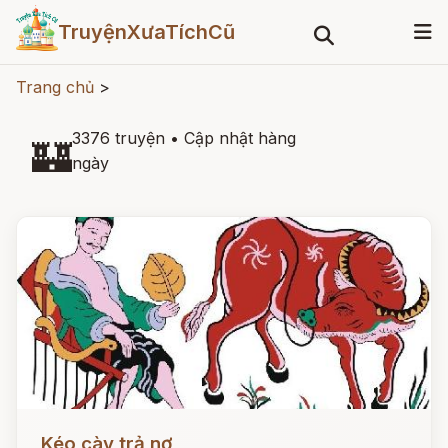
TruyệnXưaTíchCũ
Trang chủ
>
3376 truyện
•
Cập nhật hàng
🏰
ngày
Đọc ngay
Kéo cày trả nợ