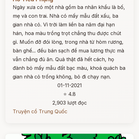
Ngày xưa có một nhà gồm ba nhân khẩu là bố,
mẹ và con trai. Nhà có mấy mẫu đất xấu, ba
gian nhà cỏ. Vì trời làm liền ba năm đại hạn
hán, hoa màu trồng trọt chẳng thu được chút
gì. Muốn đỡ đói lòng, trong nhà từ hòm rương,
bàn ghế... đều bán sạch để mua lương thực mà
vẫn chẳng đủ ăn. Quả thật đã hết cách, họ
đành bỏ mấy mẫu đất bạc màu, khoá quách ba
gian nhà cỏ trống không, bỏ đi chạy nạn.
01-11-2021
⭐ 4.8
2,903 lượt đọc
Truyện cổ Trung Quốc