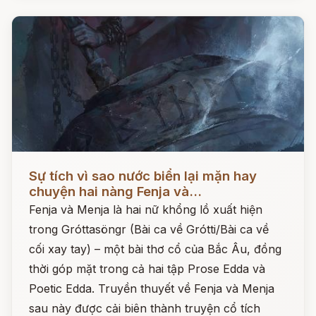
Đọc ngay
Sự tích vì sao nước biển lại mặn hay
chuyện hai nàng Fenja và...
Fenja và Menja là hai nữ khổng lồ xuất hiện
trong Gróttasöngr (Bài ca về Grótti/Bài ca về
cối xay tay) – một bài thơ cổ của Bắc Âu, đồng
thời góp mặt trong cả hai tập Prose Edda và
Poetic Edda. Truyền thuyết về Fenja và Menja
sau này được cải biên thành truyện cổ tích