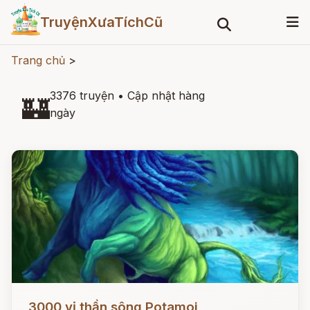
TruyệnXưaTíchCũ
Trang chủ
>
3376 truyện
•
Cập nhật hàng
🏰
ngày
Đọc ngay
3000 vị thần sông Potamoi