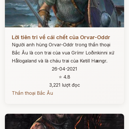
Đọc ngay
Lời tiên tri về cái chết của Orvar-Oddr
Người anh hùng Orvar-Oddr trong thần thoại
Bắc Âu là con trai của vua Grímr Loðinkinni xứ
Hålogaland và là cháu trai của Ketill Hængr.
26-04-2021
⭐ 4.8
3,221 lượt đọc
Thần thoại Bắc Âu