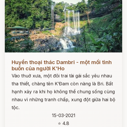
Đọc ngay
Huyền thoại thác Dambri - một mối tình
buồn của người K'Ho
Vào thuở xưa, một đôi trai tài gái sắc yêu nhau
tha thiết, chàng tên K’Đam còn nàng là Bri. Bất
hạnh xảy ra khi họ không thể chung sống cùng
nhau vì những tranh chấp, xung đột giữa hai bộ
tộc.
15-03-2021
⭐ 4.8