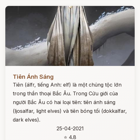
Đọc ngay
Tiên Ánh Sáng
Tiên (álfr, tiếng Anh: elf) là một chủng tộc lớn
trong thần thoại Bắc Âu. Trong Cửu giới của
người Bắc Âu có hai loại tiên: tiên ánh sáng
(ljosalfar, light elves) và tiên bóng tối (dokkalfar,
dark elves).
25-04-2021
⭐ 4.8