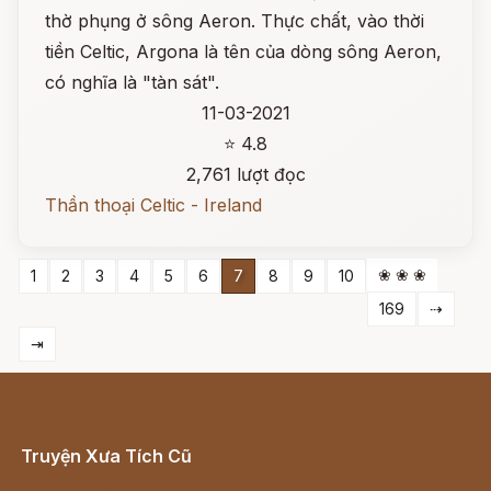
thờ phụng ở sông Aeron. Thực chất, vào thời
tiền Celtic, Argona là tên của dòng sông Aeron,
có nghĩa là "tàn sát".
11-03-2021
⭐ 4.8
2,761 lượt đọc
Thần thoại Celtic - Ireland
❀ ❀ ❀
1
2
3
4
5
6
7
8
9
10
169
⇢
⇥
Truyện Xưa Tích Cũ
Cổ tích Việt Nam