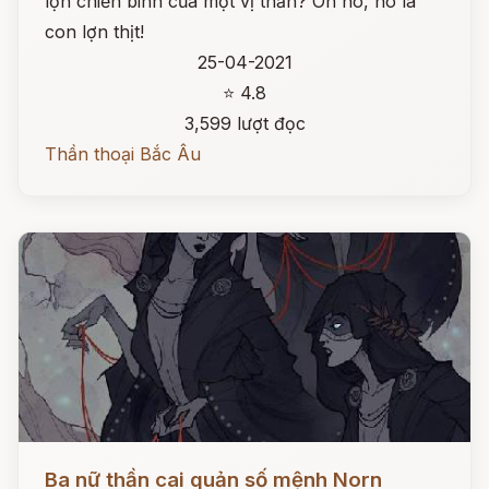
lợn chiến binh của một vị thần? Oh no, nó là
con lợn thịt!
25-04-2021
⭐ 4.8
3,599 lượt đọc
Thần thoại Bắc Âu
Đọc ngay
Ba nữ thần cai quản số mệnh Norn