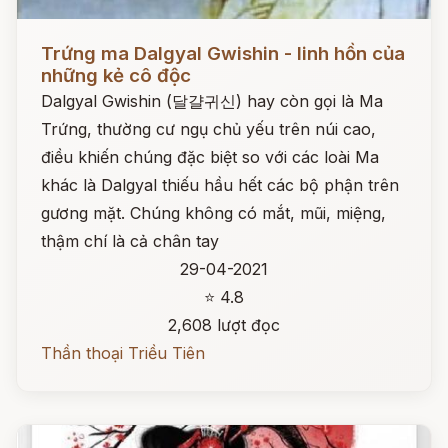
Đọc ngay
Trứng ma Dalgyal Gwishin - linh hồn của
những kẻ cô độc
Dalgyal Gwishin (달걀귀신) hay còn gọi là Ma
Trứng, thường cư ngụ chủ yếu trên núi cao,
điều khiến chúng đặc biệt so với các loài Ma
khác là Dalgyal thiếu hầu hết các bộ phận trên
gương mặt. Chúng không có mắt, mũi, miệng,
thậm chí là cả chân tay
29-04-2021
⭐ 4.8
2,608 lượt đọc
Thần thoại Triều Tiên