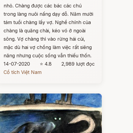
nhỏ. Chàng được các bác các chú
trong làng nuôi nấng dạy dỗ. Năm mười
tám tuổi chàng lấy vợ. Nghề chính của
chàng là quăng chài, kéo vó ở ngoài
sông. Vợ chàng thì vào rừng hái củi,
mặc dù hai vợ chồng làm việc rất siêng
năng nhưng cuộc sống vẫn thiếu thốn.
14-07-2020
⭐ 4.8
2,989 lượt đọc
Cổ tích Việt Nam