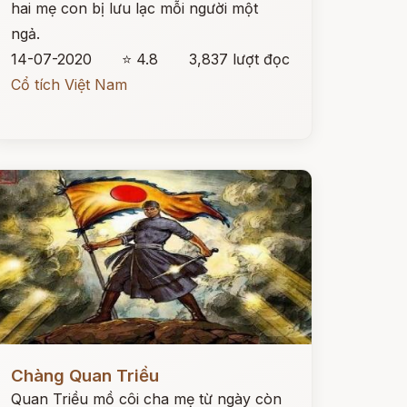
hai mẹ con bị lưu lạc mỗi người một
ngả.
14-07-2020
⭐ 4.8
3,837 lượt đọc
Cổ tích Việt Nam
ọc ngay
Chàng Quan Triều
Quan Triều mồ côi cha mẹ từ ngày còn