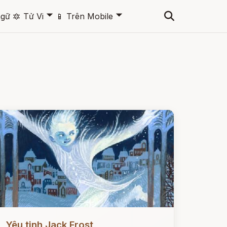
🞃
🞃
ngữ
🔯
Tử Vi
📱
Trên Mobile
ọc ngay
Yêu tinh Jack Frost