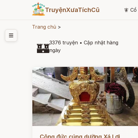
TruyệnXưaTíchCũ
🧚
Cổ 
Trang chủ
>
3376 truyện
•
Cập nhật hàng
🏰
ngày
Đọc ngay
Công đức cúng dường Xá Lợi