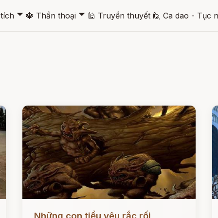
🞃
🞃
tích
🔱
Thần thoại
🕌
Truyền thuyết
🙋
Ca dao - Tục 
Đọc ngay
Đ
Những con tiểu yêu rắc rối