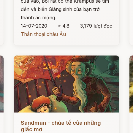
cửa vào, bởi rất có thể Krampus sẽ tìm
đến và biến Giáng sinh của bạn trở
thành ác mộng.
14-07-2020
⭐ 4.8
3,179 lượt đọc
Thần thoại châu Âu
Đọc ngay
Đ
Sandman - chúa tể của những
giấc mơ