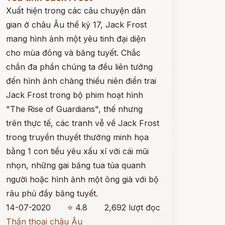
Xuất hiện trong các câu chuyện dân
gian ở châu Âu thế kỷ 17, Jack Frost
mang hình ảnh một yêu tinh đại diện
cho mùa đông và băng tuyết. Chắc
chắn đa phần chúng ta đều liên tưởng
đến hình ảnh chàng thiếu niên điển trai
Jack Frost trong bộ phim hoạt hình
"The Rise of Guardians", thế nhưng
trên thực tế, các tranh vễ về Jack Frost
trong truyền thuyết thường minh họa
bằng 1 con tiểu yêu xấu xí với cái mũi
nhọn, những gai băng tua tủa quanh
người hoặc hình ảnh một ông già với bộ
râu phủ đầy băng tuyết.
14-07-2020
⭐ 4.8
2,692 lượt đọc
Thần thoại châu Âu