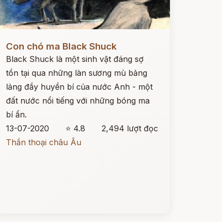
ọc ngay
Con chó ma Black Shuck
Black Shuck là một sinh vật đáng sợ
tồn tại qua những làn sương mù bảng
lảng đầy huyền bí của nước Anh - một
đất nước nổi tiếng với những bóng ma
bí ẩn.
13-07-2020
⭐ 4.8
2,494 lượt đọc
Thần thoại châu Âu