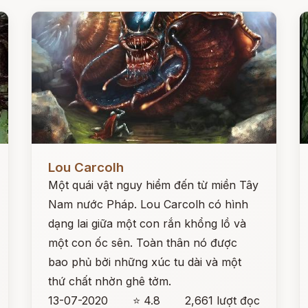
Đọc ngay
Đ
Lou Carcolh
Một quái vật nguy hiểm đến từ miền Tây
Nam nước Pháp. Lou Carcolh có hình
dạng lai giữa một con rắn khổng lồ và
một con ốc sên. Toàn thân nó được
bao phủ bởi những xúc tu dài và một
thứ chất nhờn ghê tởm.
13-07-2020
⭐ 4.8
2,661 lượt đọc