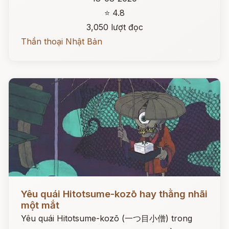
⭐ 4.8
3,050 lượt đọc
Thần thoại Nhật Bản
Đọc ngay
Yêu quái Hitotsume-kozō hay thằng nhãi
một mắt
Yêu quái Hitotsume-kozō (一つ目小僧) trong