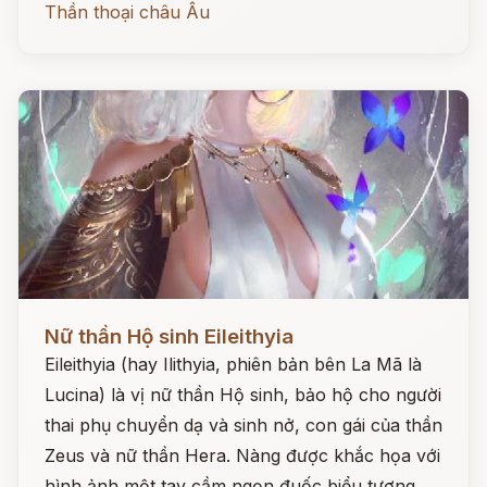
Thần thoại châu Âu
Đọc ngay
Nữ thần Hộ sinh Eileithyia
Eileithyia (hay Ilithyia, phiên bản bên La Mã là
Lucina) là vị nữ thần Hộ sinh, bảo hộ cho người
thai phụ chuyển dạ và sinh nở, con gái của thần
Zeus và nữ thần Hera. Nàng được khắc họa với
hình ảnh một tay cầm ngọn đuốc biểu tượng