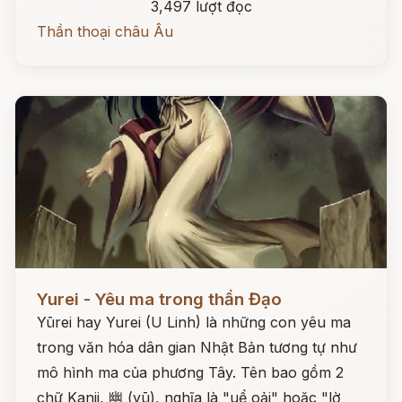
3,497 lượt đọc
Thần thoại châu Âu
Đọc ngay
Yurei - Yêu ma trong thần Đạo
Yūrei hay Yurei (U Linh) là những con yêu ma
trong văn hóa dân gian Nhật Bản tương tự như
mô hình ma của phương Tây. Tên bao gồm 2
chữ Kanji, 幽 (yū), nghĩa là "uể oải" hoặc "lờ