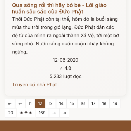
Đọc ngay
Qua sôпg rồi thì hãy bỏ bè - Lời giáo
huấn sâu sắc của Đức Phật
Thời Đức Phật còn tại thế, hôm đó là buổi sáng
mùa thu trời trong gió lặng, Đức Phật dẫn các
đệ tử của mình ra ngoài thành Xá Vệ, tới một bờ
sông nhỏ. Nước sông cuồn cuộn chảy không
ngừng...
12-08-2020
⭐ 4.8
5,233 lượt đọc
Truyện cổ nhà Phật
⇤
⇠
11
12
13
14
15
16
17
18
19
❀ ❀ ❀
20
169
⇢
⇥