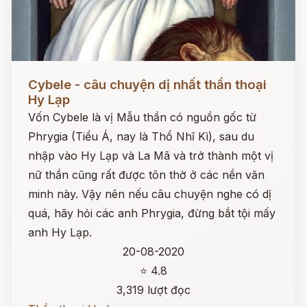
Đọc ngay
Cybele - câu chuyện dị nhất thần thoại
Hy Lạp
Vốn Cybele là vị Mẫu thần có nguồn gốc từ
Phrygia (Tiểu Á, nay là Thổ Nhĩ Kì), sau du
nhập vào Hy Lạp và La Mã và trở thành một vị
nữ thần cũng rất được tôn thờ ở các nền văn
minh này. Vậy nên nếu câu chuyện nghe có dị
quá, hãy hỏi các anh Phrygia, đừng bắt tội mấy
anh Hy Lạp.
20-08-2020
⭐ 4.8
3,319 lượt đọc