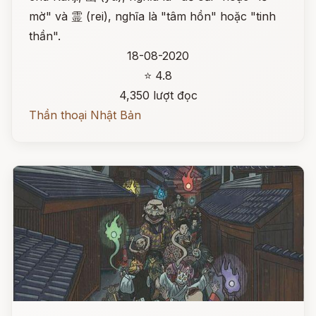
mờ" và 霊 (rei), nghĩa là "tâm hồn" hoặc "tinh
thần".
18-08-2020
⭐ 4.8
4,350 lượt đọc
Thần thoại Nhật Bản
Đọc ngay