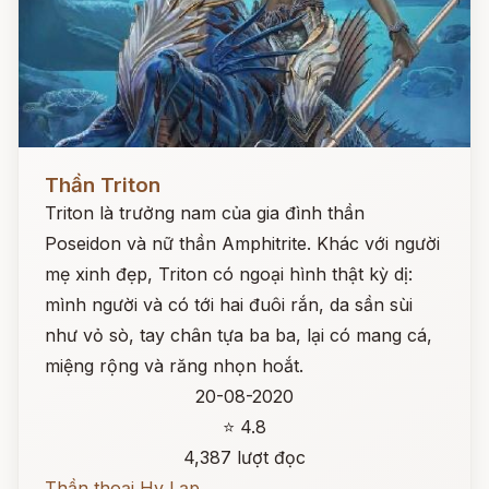
Đọc ngay
Thần Triton
Triton là trưởng nam của gia đình thần
Poseidon và nữ thần Amphitrite. Khác với người
mẹ xinh đẹp, Triton có ngoại hình thật kỳ dị:
mình người và có tới hai đuôi rắn, da sần sùi
như vỏ sò, tay chân tựa ba ba, lại có mang cá,
miệng rộng và răng nhọn hoắt.
20-08-2020
⭐ 4.8
4,387 lượt đọc
Thần thoại Hy Lạp