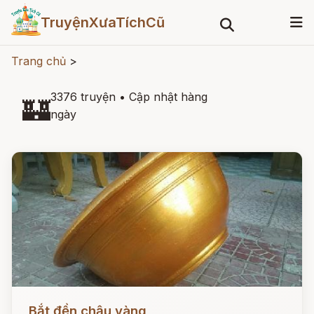
TruyệnXưaTíchCũ
Trang chủ
>
3376 truyện
•
Cập nhật hàng
🏰
ngày
Đọc ngay
Bắt đền chậu vàng