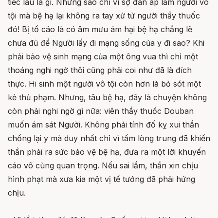
tiếc lâu la gì. Nhưng sao chỉ vì sợ đàn áp lầm người vô
tội mà bệ hạ lại không ra tay xử tử người thầy thuốc
đó! Bị tố cáo là có âm mưu ám hại bệ hạ chẳng lẽ
chưa đủ để Người lấy đi mạng sống của y đi sao? Khi
phải bảo vệ sinh mạng của một ông vua thì chỉ một
thoáng nghi ngờ thôi cũng phải coi như đã là đích
thực. Hi sinh một người vô tội còn hơn là bỏ sót một
kẻ thủ phạm. Nhưng, tâu bệ hạ, đây là chuyện không
còn phải nghi ngờ gì nữa: viên thầy thuốc Douban
muốn ám sát Người. Không phải tính đố kỵ xui thần
chống lại y mà duy nhất chỉ vì tấm lòng trung đã khiến
thần phải ra sức bảo vệ bệ hạ, đưa ra một lời khuyến
cáo vô cùng quan trọng. Nếu sai lầm, thần xin chịu
hình phạt mà xưa kia một vị tể tướng đã phải hứng
chịu.