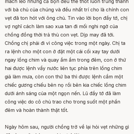
mách lẻo nhưng cả bọn đều thề thốt luôn trung thành
với bà chủ của chúng và đều nhất trí cho là chính con
vẹt đã ton hót với ông chủ. Tin vào lời bọn đầy tớ, chị
vợ nghĩ cách làm sao xua tan đi mối nghi ngờ của
chồng đồng thời trả thù con vẹt. Dịp may đã tới.
Chồng chị phải đi vì công việc trong một ngày. Chị ta
ra lệnh cho một con ở đặt một cái cối xay tay dưới
ngay lồng chim và quay ầm ầm trong đêm, con ở thứ
hai được lệnh vẩy nước liên tục phía trên lồng chim
giả làm mưa, còn con thứ ba thì được lệnh cầm một
chiếc gương chiếu bên nọ rồi bên kia chiếc lồng chim
dưới ánh sáng của một ngọn nến. Lũ đầy tớ đã làm
công việc do cô chủ trao cho trong suốt một phần
đêm và hoàn thành thật tốt.
Ngày hôm sau, người chồng trở về lại hỏi vẹt những gì