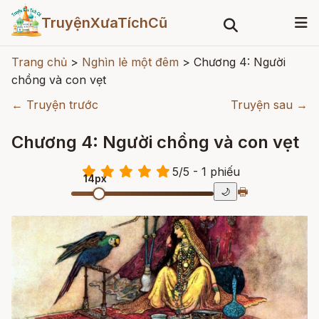
TruyệnXưaTíchCũ
Trang chủ
>
Nghìn lẻ một đêm
>
Chương 4: Người
chồng và con vẹt
← Truyện trước
Truyện sau →
Chương 4: Người chồng và con vẹt
5
/
5
- 1
phiếu
14px
🖶
🌙