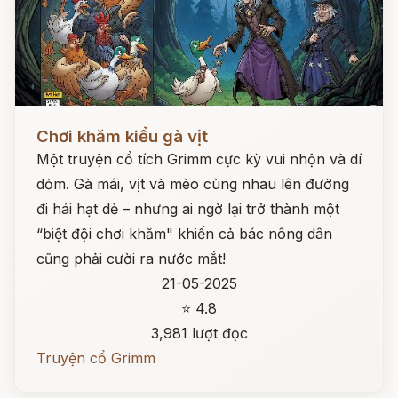
Đọc ngay
Chơi khăm kiểu gà vịt
Một truyện cổ tích Grimm cực kỳ vui nhộn và dí
dỏm. Gà mái, vịt và mèo cùng nhau lên đường
đi hái hạt dẻ – nhưng ai ngờ lại trở thành một
“biệt đội chơi khăm" khiến cả bác nông dân
cũng phải cười ra nước mắt!
21-05-2025
⭐ 4.8
3,981 lượt đọc
Truyện cổ Grimm