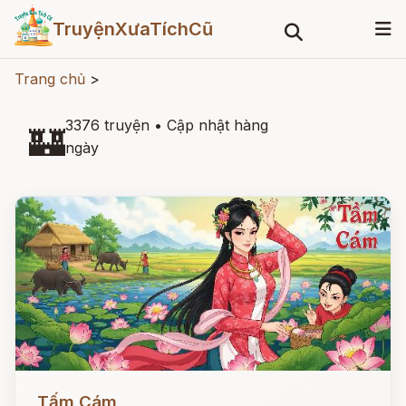
TruyệnXưaTíchCũ
Trang chủ
>
3376 truyện
•
Cập nhật hàng
🏰
ngày
Đọc ngay
Tấm Cám