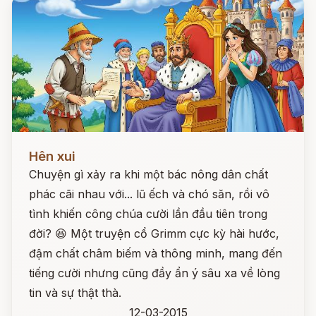
Đọc ngay
Hên xui
Chuyện gì xảy ra khi một bác nông dân chất
phác cãi nhau với... lũ ếch và chó săn, rồi vô
tình khiến công chúa cười lần đầu tiên trong
đời? 😆 Một truyện cổ Grimm cực kỳ hài hước,
đậm chất châm biếm và thông minh, mang đến
tiếng cười nhưng cũng đầy ẩn ý sâu xa về lòng
tin và sự thật thà.
12-03-2015