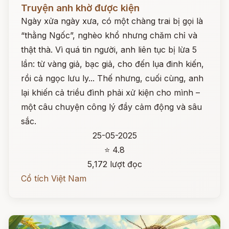
Đọc ngay
Truyện anh khờ được kiện
Ngày xửa ngày xưa, có một chàng trai bị gọi là
“thằng Ngốc”, nghèo khổ nhưng chăm chỉ và
thật thà. Vì quá tin người, anh liên tục bị lừa 5
lần: từ vàng giả, bạc giả, cho đến lụa đinh kiến,
rồi cả ngọc lưu ly... Thế nhưng, cuối cùng, anh
lại khiến cả triều đình phải xử kiện cho mình –
một câu chuyện công lý đầy cảm động và sâu
sắc.
25-05-2025
⭐ 4.8
5,172 lượt đọc
Cổ tích Việt Nam