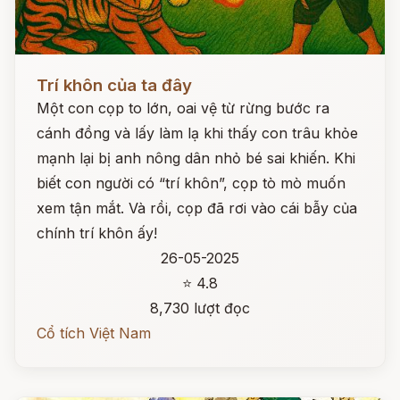
Đọc ngay
Trí khôn của ta đây
Một con cọp to lớn, oai vệ từ rừng bước ra
cánh đồng và lấy làm lạ khi thấy con trâu khỏe
mạnh lại bị anh nông dân nhỏ bé sai khiến. Khi
biết con người có “trí khôn”, cọp tò mò muốn
xem tận mắt. Và rồi, cọp đã rơi vào cái bẫy của
chính trí khôn ấy!
26-05-2025
⭐ 4.8
8,730 lượt đọc
Cổ tích Việt Nam