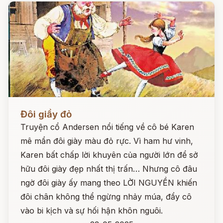
Đọc ngay
Đôi giầy đỏ
Truyện cổ Andersen nổi tiếng về cô bé Karen
mê mẩn đôi giày màu đỏ rực. Vì ham hư vinh,
Karen bất chấp lời khuyên của người lớn để sở
hữu đôi giày đẹp nhất thị trấn… Nhưng cô đâu
ngờ đôi giày ấy mang theo LỜI NGUYỀN khiến
đôi chân không thể ngừng nhảy múa, đẩy cô
vào bi kịch và sự hối hận khôn nguôi.