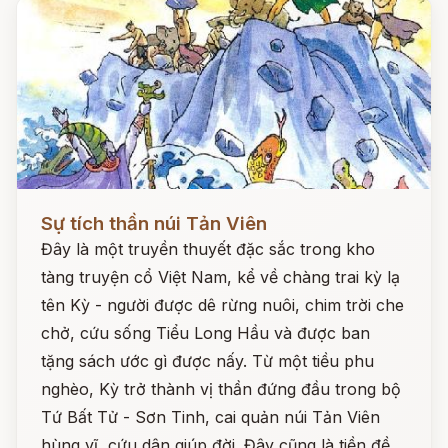
Đọc ngay
Sự tích thần núi Tản Viên
Đây là một truyền thuyết đặc sắc trong kho
tàng truyện cổ Việt Nam, kể về chàng trai kỳ lạ
tên Kỳ - người được dê rừng nuôi, chim trời che
chở, cứu sống Tiểu Long Hầu và được ban
tặng sách ước gì được nấy. Từ một tiều phu
nghèo, Kỳ trở thành vị thần đứng đầu trong bộ
Tứ Bất Tử - Sơn Tinh, cai quản núi Tản Viên
hùng vĩ, cứu dân giúp đời. Đây cũng là tiền đề