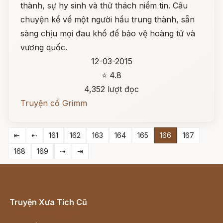
thành, sự hy sinh và thử thách niềm tin. Câu
chuyện kể về một người hầu trung thành, sẵn
sàng chịu mọi đau khổ để bảo vệ hoàng tử và
vương quốc.
12-03-2015
⭐ 4.8
4,352 lượt đọc
Truyện cổ Grimm
⇤
⇠
161
162
163
164
165
166
167
168
169
⇢
⇥
Truyện Xưa Tích Cũ
Cổ tích Việt Nam