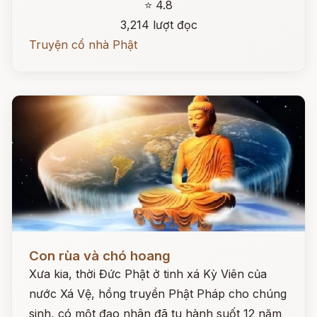
⭐ 4.8
3,214 lượt đọc
Truyện cổ nhà Phật
Đọc ngay
Con rùa và chó hoang
Xưa kia, thời Đức Phật ở tinh xá Kỳ Viên của
nước Xá Vệ, hồng truyền Phật Pháp cho chúng
sinh, có một đạo nhân đã tu hành suốt 12 năm