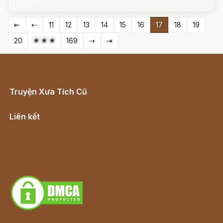
⇤
⇠
11
12
13
14
15
16
17
18
19
❀ ❀ ❀
20
169
⇢
⇥
Truyện Xưa Tích Cũ
Cổ tích Việt Nam
Liên kết
Lịch vạn niên
Hà Nội cũ - Món ngon Hà Nội
Truyện kiếm hiệp - Ngôn tình
Download - Tải Miễn Phí