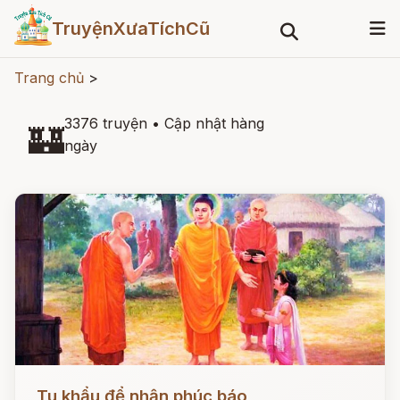
TruyệnXưaTíchCũ
Trang chủ
>
3376 truyện
•
Cập nhật hàng
🏰
ngày
Đọc ngay
Tu khẩu để nhận phúc báo