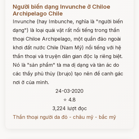
Đọc ngay
Người biến dạng Invunche ở Chiloe
Archipelago Chile
Invunche (hay Imbunche, nghĩa là "người biến
dạng") là loại quái vật rất nổi tiếng trong thần
thoại Chiloe Archipelago, một quần đảo ngoài
khơi đất nước Chile (Nam Mỹ) nổi tiếng với hệ
thần thoại và truyện dân gian độc lạ riêng biệt.
Nó là "sản phẩm" tà ma dị dạng và tàn ác do
các thầy phủ thủy (brujo) tạo nên để canh gác
nơi ở của mình.
24-03-2020
⭐ 4.8
3,224 lượt đọc
Thần thoại người da đỏ - châu mỹ - bắc mỹ