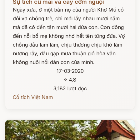
Sự tích củ mài và cây cơm nguội
Ngày xưa, ở một bản nọ của người Khơ Mú có
đôi vợ chồng trẻ, chỉ mới lấy nhau mười năm
mà đã có đến tận mười hai đứa con. Con đông
đến nỗi bố mẹ không nhớ hết tên từng đứa. Vợ
chồng dẫu lam làm, chịu thương chịu khó làm
nương rẫy, dẫu gặp mưa thuận gió hòa vẫn
không nuôi nổi đàn con của mình.
17-03-2020
⭐ 4.8
3,183 lượt đọc
Cổ tích Việt Nam