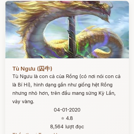
Đọc ngay
Tù Ngưu (囚牛)
Tù Ngưu là con cả của Rồng (có nơi nói con cả
là Bí Hí), hình dạng gần như giống hệt Rồng
nhưng nhỏ hơn, trên đầu mang sừng Kỳ Lần,
vảy vàng.
04-01-2020
⭐ 4.8
8,564 lượt đọc