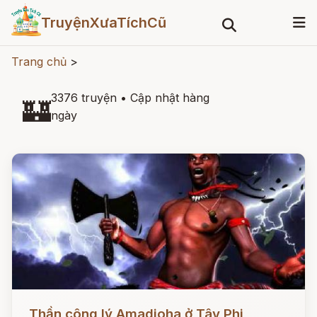
TruyệnXưaTíchCũ
Trang chủ
>
3376 truyện
•
Cập nhật hàng
🏰
ngày
Đọc ngay
Thần công lý Amadioha ở Tây Phi