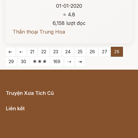
01-01-2020
⭐ 4.8
6,158 lượt đọc
Thần thoại Trung Hoa
⇤
⇠
21
22
23
24
25
26
27
28
❀ ❀ ❀
29
30
169
⇢
⇥
Truyện Xưa Tích Cũ
Cổ tích Việt Nam
Liên kết
Lịch vạn niên
Hà Nội cũ - Món ngon Hà Nội
Truyện kiếm hiệp - Ngôn tình