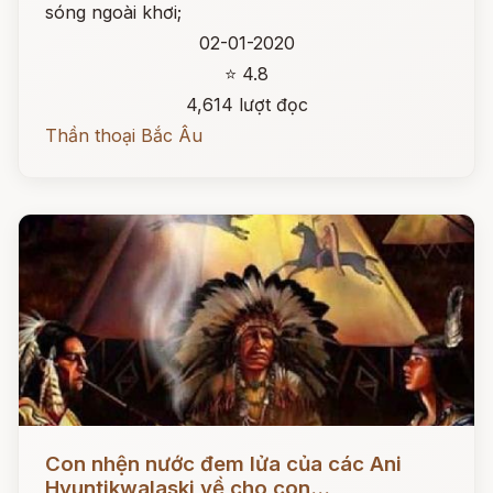
sóng ngoài khơi;
02-01-2020
⭐ 4.8
4,614 lượt đọc
Thần thoại Bắc Âu
Đọc ngay
Con nhện nước đem lửa của các Ani
Hyuntikwalaski về cho con...