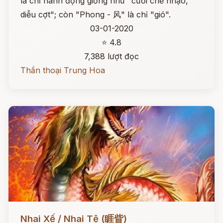
là chỉ hành động giống như "cười chế nhạo,
diễu cợt"; còn "Phong - 风" là chỉ "gió".
03-01-2020
⭐ 4.8
7,388 lượt đọc
Thần thoại Trung Hoa
Đọc ngay
Nhai Xế / Nhai Tệ (睚眥)