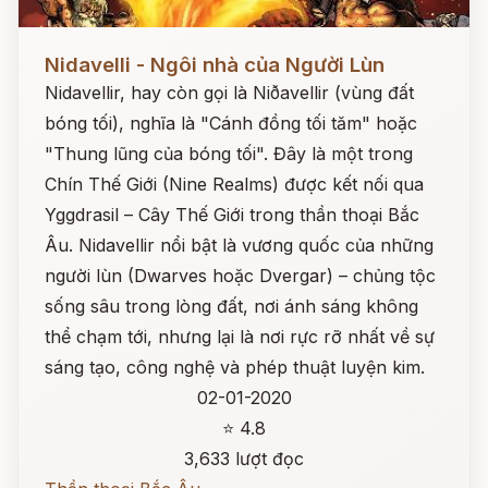
Đọc ngay
Nidavelli - Ngôi nhà của Người Lùn
Nidavellir, hay còn gọi là Niðavellir (vùng đất
bóng tối), nghĩa là "Cánh đồng tối tăm" hoặc
"Thung lũng của bóng tối". Đây là một trong
Chín Thế Giới (Nine Realms) được kết nối qua
Yggdrasil – Cây Thế Giới trong thần thoại Bắc
Âu. Nidavellir nổi bật là vương quốc của những
người lùn (Dwarves hoặc Dvergar) – chủng tộc
sống sâu trong lòng đất, nơi ánh sáng không
thể chạm tới, nhưng lại là nơi rực rỡ nhất về sự
sáng tạo, công nghệ và phép thuật luyện kim.
02-01-2020
⭐ 4.8
3,633 lượt đọc