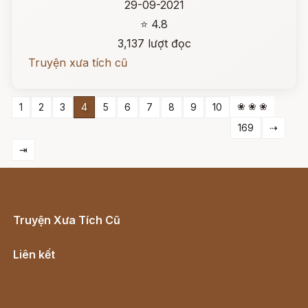
29-09-2021
⭐ 4.8
3,137 lượt đọc
Truyện xưa tích cũ
❀ ❀ ❀
1
2
3
4
5
6
7
8
9
10
169
⇢
⇥
Truyện Xưa Tích Cũ
Cổ tích Việt Nam
Liên kết
Lịch vạn niên
Hà Nội cũ - Món ngon Hà Nội
Truyện kiếm hiệp - Ngôn tình