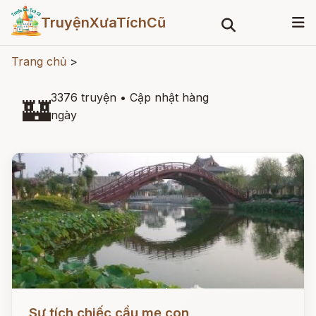
TruyệnXưaTíchCũ
Trang chủ
>
3376 truyện
•
Cập nhật hàng
🏰
ngày
Đọc ngay
Sự tích chiếc cầu mẹ con