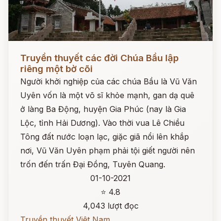
Đọc ngay
Truyền thuyết các đời Chúa Bầu lập
riêng một bờ cõi
Người khởi nghiệp của các chúa Bầu là Vũ Văn
Uyên vốn là một võ sĩ khỏe mạnh, gan dạ quê
ở làng Ba Động, huyện Gia Phúc (nay là Gia
Lộc, tỉnh Hải Dương). Vào thời vua Lê Chiều
Tông đất nước loạn lạc, giặc giã nổi lên khắp
nơi, Vũ Văn Uyên phạm phải tội giết người nên
trốn đến trấn Đại Đồng, Tuyên Quang.
01-10-2021
⭐ 4.8
4,043 lượt đọc
Truyền thuyết Việt Nam