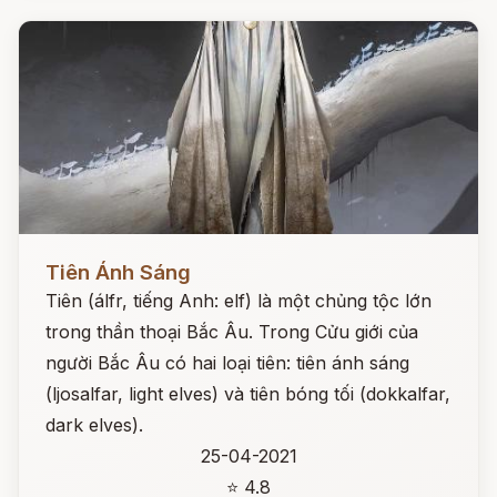
Đọc ngay
Tiên Ánh Sáng
Tiên (álfr, tiếng Anh: elf) là một chủng tộc lớn
trong thần thoại Bắc Âu. Trong Cửu giới của
người Bắc Âu có hai loại tiên: tiên ánh sáng
(ljosalfar, light elves) và tiên bóng tối (dokkalfar,
dark elves).
25-04-2021
⭐ 4.8