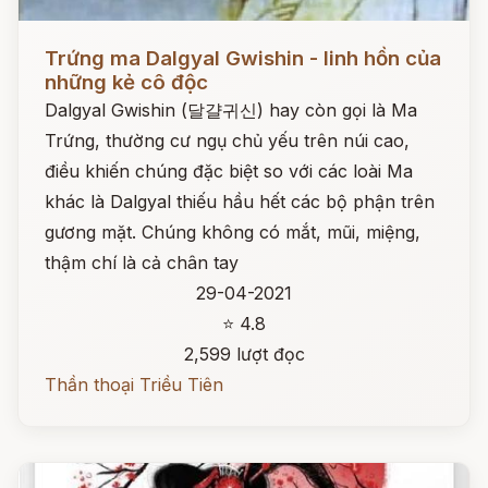
Đọc ngay
Trứng ma Dalgyal Gwishin - linh hồn của
những kẻ cô độc
Dalgyal Gwishin (달걀귀신) hay còn gọi là Ma
Trứng, thường cư ngụ chủ yếu trên núi cao,
điều khiến chúng đặc biệt so với các loài Ma
khác là Dalgyal thiếu hầu hết các bộ phận trên
gương mặt. Chúng không có mắt, mũi, miệng,
thậm chí là cả chân tay
29-04-2021
⭐ 4.8
2,599 lượt đọc
Thần thoại Triều Tiên