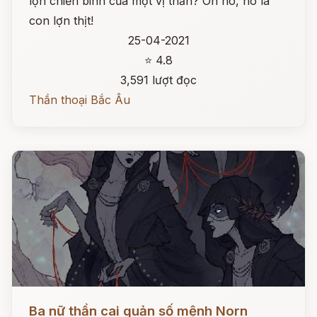
lợn chiến binh của một vị thần? Oh no, nó là
con lợn thịt!
25-04-2021
⭐ 4.8
3,591 lượt đọc
Thần thoại Bắc Âu
Đọc ngay
Ba nữ thần cai quản số mệnh Norn