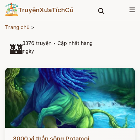
TruyệnXưaTíchCũ
Trang chủ
>
3376 truyện
•
Cập nhật hàng
🏰
ngày
Đọc ngay
3000 vị thần sông Potamoi