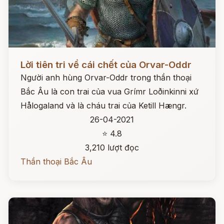
Đọc ngay
Lời tiên tri về cái chết của Orvar-Oddr
Người anh hùng Orvar-Oddr trong thần thoại
Bắc Âu là con trai của vua Grímr Loðinkinni xứ
Hålogaland và là cháu trai của Ketill Hængr.
26-04-2021
⭐ 4.8
3,210 lượt đọc
Thần thoại Bắc Âu