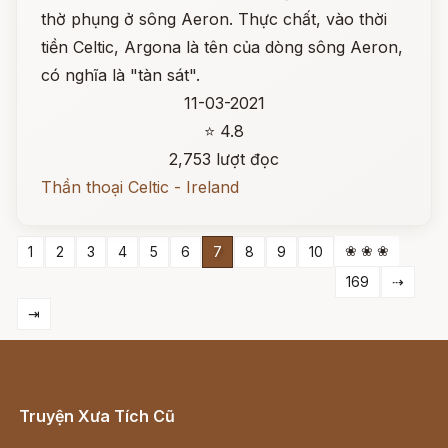
thờ phụng ở sông Aeron. Thực chất, vào thời
tiền Celtic, Argona là tên của dòng sông Aeron,
có nghĩa là "tàn sát".
11-03-2021
⭐ 4.8
2,753 lượt đọc
Thần thoại Celtic - Ireland
❀ ❀ ❀
1
2
3
4
5
6
7
8
9
10
169
⇢
⇥
Truyện Xưa Tích Cũ
Cổ tích Việt Nam