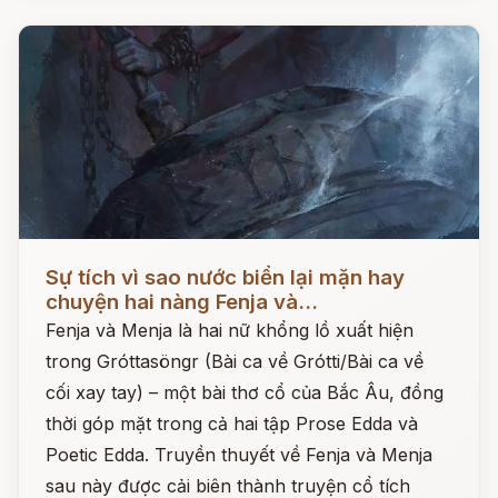
Đọc ngay
Sự tích vì sao nước biển lại mặn hay
chuyện hai nàng Fenja và...
Fenja và Menja là hai nữ khổng lồ xuất hiện
trong Gróttasöngr (Bài ca về Grótti/Bài ca về
cối xay tay) – một bài thơ cổ của Bắc Âu, đồng
thời góp mặt trong cả hai tập Prose Edda và
Poetic Edda. Truyền thuyết về Fenja và Menja
sau này được cải biên thành truyện cổ tích