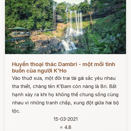
Đọc ngay
Huyền thoại thác Dambri - một mối tình
buồn của người K'Ho
Vào thuở xưa, một đôi trai tài gái sắc yêu nhau
tha thiết, chàng tên K’Đam còn nàng là Bri. Bất
hạnh xảy ra khi họ không thể chung sống cùng
nhau vì những tranh chấp, xung đột giữa hai bộ
tộc.
15-03-2021
⭐ 4.8