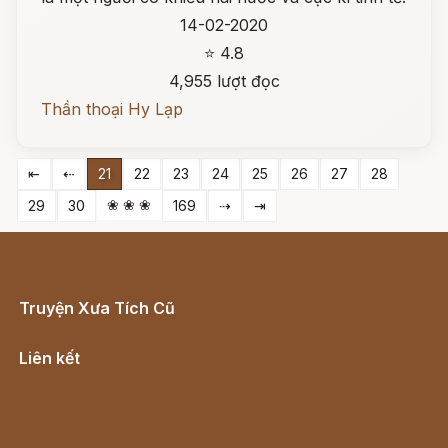
14-02-2020
⭐ 4.8
4,955 lượt đọc
Thần thoại Hy Lạp
⇤
⇠
21
22
23
24
25
26
27
28
❀ ❀ ❀
29
30
169
⇢
⇥
Truyện Xưa Tích Cũ
Cổ tích Việt Nam
Liên kết
Lịch vạn niên
Hà Nội cũ - Món ngon Hà Nội
Truyện kiếm hiệp - Ngôn tình