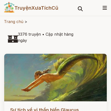
TruyệnXưaTíchCũ
Trang chủ
>
3376 truyện
•
Cập nhật hàng
🏰
ngày
Đọc ngay
Sự tích về vị thần biển Glaucus