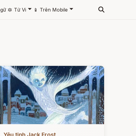
🞃
🞃
ngữ
🔯
Tử Vi
📱
Trên Mobile
ọc ngay
Yêu tinh Jack Frost