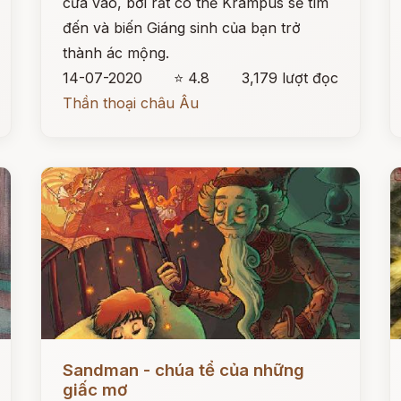
cửa vào, bởi rất có thể Krampus sẽ tìm
đến và biến Giáng sinh của bạn trở
thành ác mộng.
14-07-2020
⭐ 4.8
3,179 lượt đọc
Thần thoại châu Âu
Đọc ngay
Đ
Sandman - chúa tể của những
giấc mơ