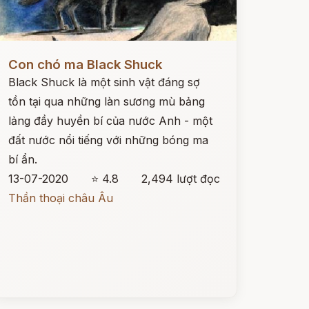
ọc ngay
Con chó ma Black Shuck
Black Shuck là một sinh vật đáng sợ
tồn tại qua những làn sương mù bảng
lảng đầy huyền bí của nước Anh - một
đất nước nổi tiếng với những bóng ma
bí ẩn.
13-07-2020
⭐ 4.8
2,494 lượt đọc
Thần thoại châu Âu