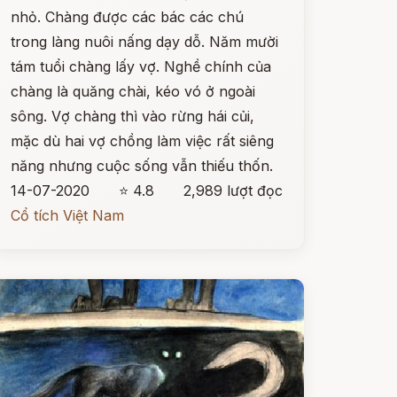
nhỏ. Chàng được các bác các chú
trong làng nuôi nấng dạy dỗ. Năm mười
tám tuổi chàng lấy vợ. Nghề chính của
chàng là quăng chài, kéo vó ở ngoài
sông. Vợ chàng thì vào rừng hái củi,
mặc dù hai vợ chồng làm việc rất siêng
năng nhưng cuộc sống vẫn thiếu thốn.
14-07-2020
⭐ 4.8
2,989 lượt đọc
Cổ tích Việt Nam