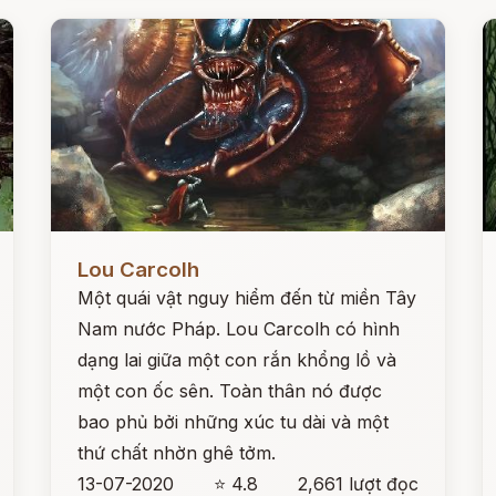
Đọc ngay
Đ
Lou Carcolh
Một quái vật nguy hiểm đến từ miền Tây
Nam nước Pháp. Lou Carcolh có hình
dạng lai giữa một con rắn khổng lồ và
một con ốc sên. Toàn thân nó được
bao phủ bởi những xúc tu dài và một
thứ chất nhờn ghê tởm.
13-07-2020
⭐ 4.8
2,661 lượt đọc