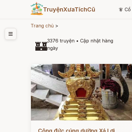
TruyệnXưaTíchCũ
🧚
Cổ 
Trang chủ
>
3376 truyện
•
Cập nhật hàng
🏰
ngày
Đọc ngay
Công đức cúng dường Xá Lợi