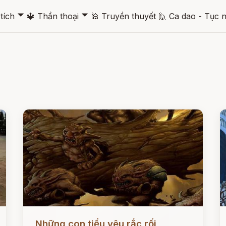
🞃
🞃
tích
🔱
Thần thoại
🕌
Truyền thuyết
🙋
Ca dao - Tục 
Đọc ngay
Đ
Những con tiểu yêu rắc rối