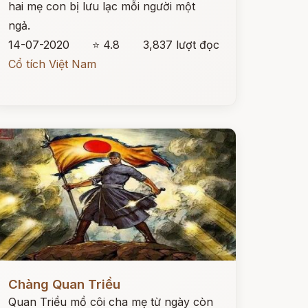
hai mẹ con bị lưu lạc mỗi người một
ngả.
14-07-2020
⭐ 4.8
3,837 lượt đọc
Cổ tích Việt Nam
ọc ngay
Chàng Quan Triều
Quan Triều mồ côi cha mẹ từ ngày còn