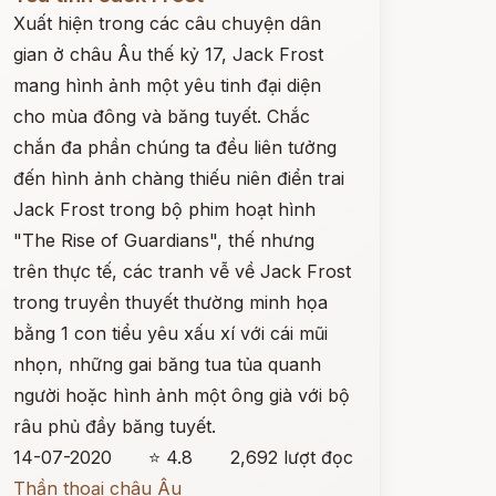
Xuất hiện trong các câu chuyện dân
gian ở châu Âu thế kỷ 17, Jack Frost
mang hình ảnh một yêu tinh đại diện
cho mùa đông và băng tuyết. Chắc
chắn đa phần chúng ta đều liên tưởng
đến hình ảnh chàng thiếu niên điển trai
Jack Frost trong bộ phim hoạt hình
"The Rise of Guardians", thế nhưng
trên thực tế, các tranh vễ về Jack Frost
trong truyền thuyết thường minh họa
bằng 1 con tiểu yêu xấu xí với cái mũi
nhọn, những gai băng tua tủa quanh
người hoặc hình ảnh một ông già với bộ
râu phủ đầy băng tuyết.
14-07-2020
⭐ 4.8
2,692 lượt đọc
Thần thoại châu Âu