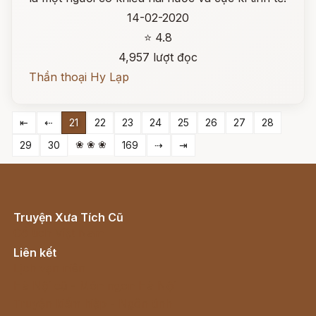
14-02-2020
⭐ 4.8
4,957 lượt đọc
Thần thoại Hy Lạp
⇤
⇠
21
22
23
24
25
26
27
28
❀ ❀ ❀
29
30
169
⇢
⇥
Truyện Xưa Tích Cũ
Cổ tích Việt Nam
Liên kết
Lịch vạn niên
Hà Nội cũ - Món ngon Hà Nội
Truyện kiếm hiệp - Ngôn tình