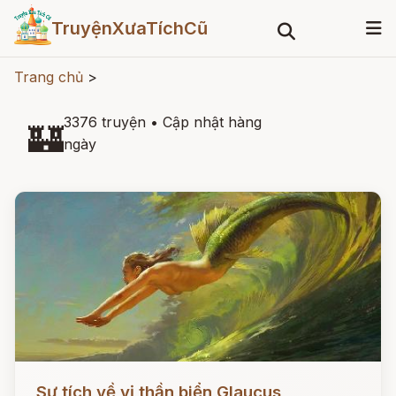
TruyệnXưaTíchCũ
Trang chủ
>
3376 truyện
•
Cập nhật hàng
🏰
ngày
Đọc ngay
Sự tích về vị thần biển Glaucus