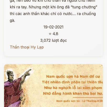
gà, rèn đẽo vũ khí cho thần và người chứ hiếm
khi ra tay. Nhưng một khi ông đã “tung chưởng”
thì các anh thần khác chỉ có nước… ra chuồng
gà.
19-02-2021
⭐ 4.8
3,072 lượt đọc
Thần thoại Hy Lạp