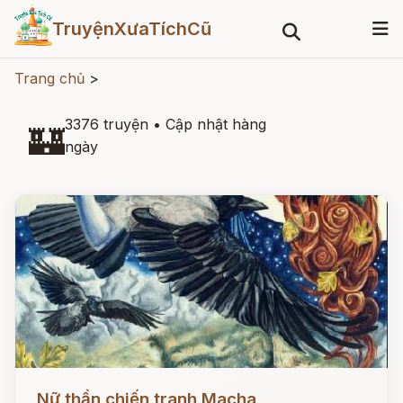
TruyệnXưaTíchCũ
Trang chủ
>
3376 truyện
•
Cập nhật hàng
🏰
ngày
Đọc ngay
Nữ thần chiến tranh Macha