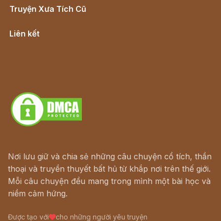
Truyện Xưa Tích Cũ
Cổ tích Việt Nam
Liên kết
Lịch vạn niên
Hà Nội cũ - Món ngon Hà Nội
Truyện kiếm hiệp - Ngôn tình
Download - Tải Miễn Phí
Nơi lưu giữ và chia sẻ những câu chuyện cổ tích, thần
thoại và truyền thuyết bất hủ từ khắp nơi trên thế giới.
Mỗi câu chuyện đều mang trong mình một bài học và
niềm cảm hứng.
Được tạo với
cho những người yêu truyện