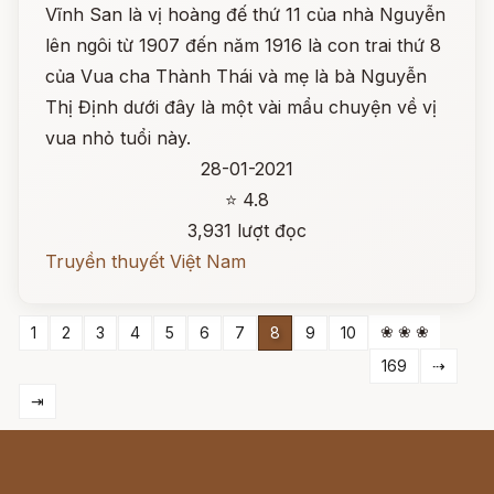
Vĩnh San là vị hoàng đế thứ 11 của nhà Nguyễn
lên ngôi từ 1907 đến năm 1916 là con trai thứ 8
của Vua cha Thành Thái và mẹ là bà Nguyễn
Thị Định dưới đây là một vài mẩu chuyện về vị
vua nhỏ tuổi này.
28-01-2021
⭐ 4.8
3,931 lượt đọc
Truyền thuyết Việt Nam
❀ ❀ ❀
1
2
3
4
5
6
7
8
9
10
169
⇢
⇥