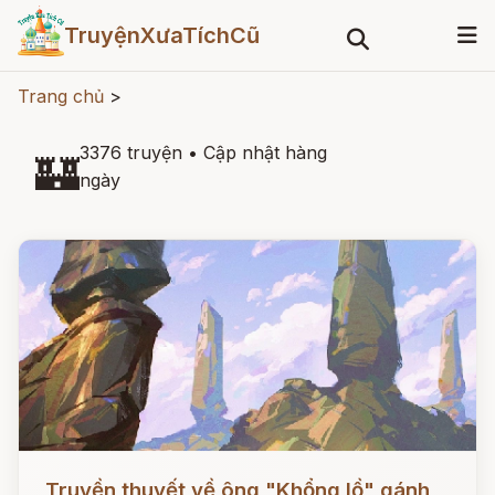
TruyệnXưaTíchCũ
Trang chủ
>
3376 truyện
•
Cập nhật hàng
🏰
ngày
Đọc ngay
Truyền thuyết về ông "Khổng lồ" gánh