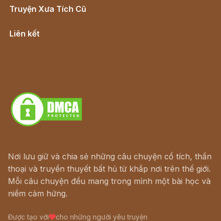
Truyện Xưa Tích Cũ
Cổ tích Việt Nam
Liên kết
Lịch vạn niên
Hà Nội cũ - Món ngon Hà Nội
Truyện kiếm hiệp - Ngôn tình
Download - Tải Miễn Phí
Nơi lưu giữ và chia sẻ những câu chuyện cổ tích, thần
thoại và truyền thuyết bất hủ từ khắp nơi trên thế giới.
Mỗi câu chuyện đều mang trong mình một bài học và
niềm cảm hứng.
Được tạo với
cho những người yêu truyện