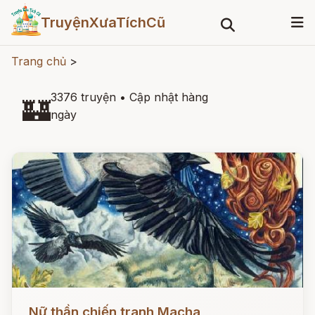
TruyệnXưaTíchCũ
Trang chủ
>
3376 truyện
•
Cập nhật hàng
🏰
ngày
Đọc ngay
Nữ thần chiến tranh Macha