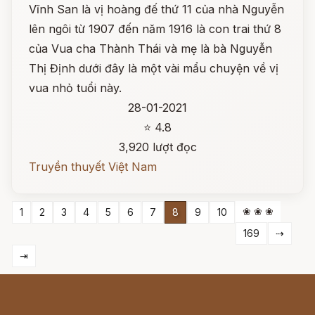
Vĩnh San là vị hoàng đế thứ 11 của nhà Nguyễn
lên ngôi từ 1907 đến năm 1916 là con trai thứ 8
của Vua cha Thành Thái và mẹ là bà Nguyễn
Thị Định dưới đây là một vài mẩu chuyện về vị
vua nhỏ tuổi này.
28-01-2021
⭐ 4.8
3,920 lượt đọc
Truyền thuyết Việt Nam
❀ ❀ ❀
1
2
3
4
5
6
7
8
9
10
169
⇢
⇥