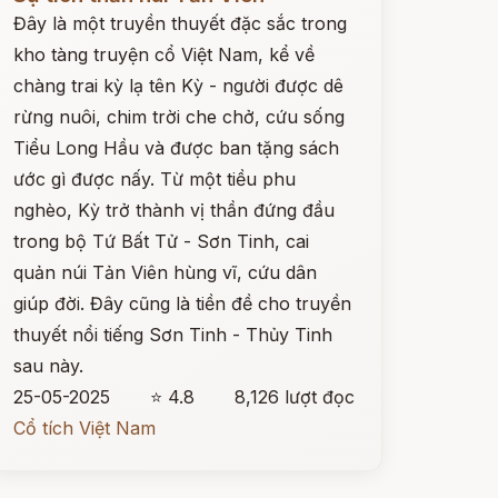
Đây là một truyền thuyết đặc sắc trong
kho tàng truyện cổ Việt Nam, kể về
chàng trai kỳ lạ tên Kỳ - người được dê
rừng nuôi, chim trời che chở, cứu sống
Tiểu Long Hầu và được ban tặng sách
ước gì được nấy. Từ một tiều phu
nghèo, Kỳ trở thành vị thần đứng đầu
trong bộ Tứ Bất Tử - Sơn Tinh, cai
quản núi Tản Viên hùng vĩ, cứu dân
giúp đời. Đây cũng là tiền đề cho truyền
thuyết nổi tiếng Sơn Tinh - Thủy Tinh
sau này.
25-05-2025
⭐ 4.8
8,126 lượt đọc
Cổ tích Việt Nam