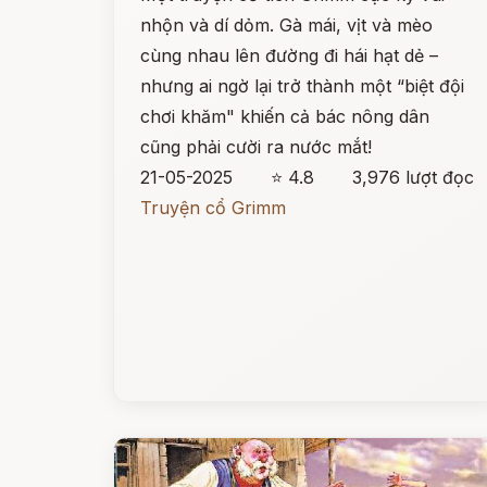
nhộn và dí dỏm. Gà mái, vịt và mèo
cùng nhau lên đường đi hái hạt dẻ –
nhưng ai ngờ lại trở thành một “biệt đội
chơi khăm" khiến cả bác nông dân
cũng phải cười ra nước mắt!
21-05-2025
⭐ 4.8
3,976 lượt đọc
Truyện cổ Grimm