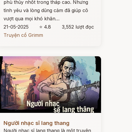
phù thủy nhốt trong tháp cao. Nhưng
tình yêu và lòng dũng cảm đã giúp cô
vượt qua mọi khó khăn…
21-05-2025
⭐ 4.8
3,552 lượt đọc
Truyện cổ Grimm
ọc ngay
Người nhạc sĩ lang thang
Người nhạc sĩ lang thang là một truyện