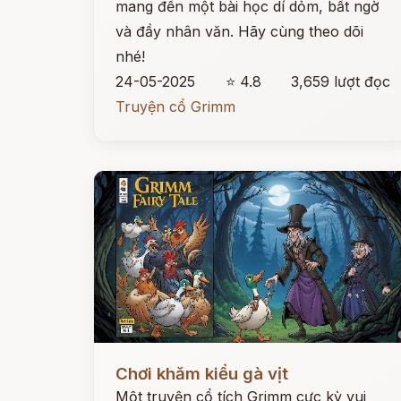
mang đến một bài học dí dỏm, bất ngờ
và đầy nhân văn. Hãy cùng theo dõi
nhé!
24-05-2025
⭐ 4.8
3,659 lượt đọc
Truyện cổ Grimm
Đọc ngay
Chơi khăm kiểu gà vịt
Một truyện cổ tích Grimm cực kỳ vui