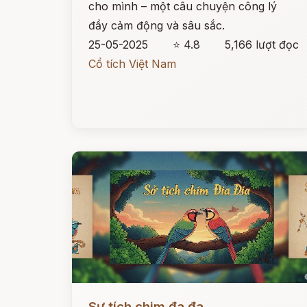
cho mình – một câu chuyện công lý
đầy cảm động và sâu sắc.
25-05-2025
⭐ 4.8
5,166 lượt đọc
Cổ tích Việt Nam
Đọc ngay
Sự tích chim đa đa