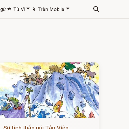
🞃
🞃
ngữ
🔯
Tử Vi
📱
Trên Mobile
ọc ngay
Sự tích thần núi Tản Viên