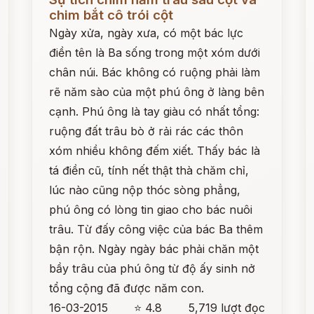
chim bắt cô trói cột
Ngày xửa, ngày xưa, có một bác lực
điền tên là Ba sống trong một xóm dưới
chân núi. Bác không có ruộng phải làm
rẽ năm sào của một phú ông ở làng bên
cạnh. Phú ông là tay giàu có nhất tổng:
ruộng đất trâu bò ở rải rác các thôn
xóm nhiều không đếm xiết. Thấy bác là
tá điền cũ, tính nết thật thà chăm chỉ,
lúc nào cũng nộp thóc sòng phẳng,
phú ông có lòng tin giao cho bác nuôi
trâu. Từ đấy công việc của bác Ba thêm
bận rộn. Ngày ngày bác phải chăn một
bầy trâu của phú ông từ độ ấy sinh nở
tổng cộng đã được năm con.
16-03-2015
⭐ 4.8
5,719 lượt đọc