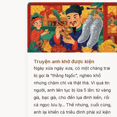
Đọc ngay
Truyện anh khờ được kiện
Ngày xửa ngày xưa, có một chàng trai
bị gọi là “thằng Ngốc”, nghèo khổ
nhưng chăm chỉ và thật thà. Vì quá tin
người, anh liên tục bị lừa 5 lần: từ vàng
giả, bạc giả, cho đến lụa đinh kiến, rồi
cả ngọc lưu ly... Thế nhưng, cuối cùng,
anh lại khiến cả triều đình phải xử kiện