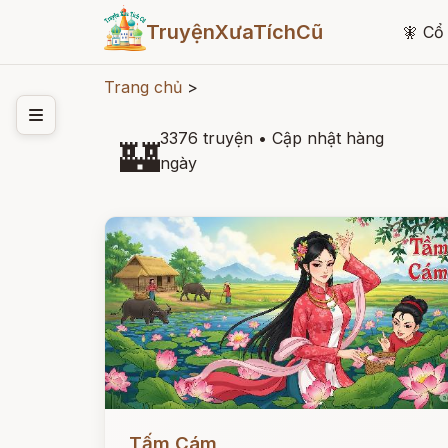
TruyệnXưaTíchCũ
🧚
Cổ 
Trang chủ
>
3376 truyện
•
Cập nhật hàng
🏰
ngày
Đọc ngay
Tấm Cám