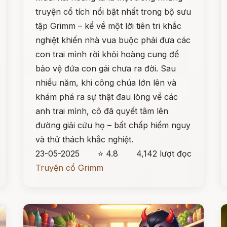
truyện cổ tích nổi bật nhất trong bộ sưu
tập Grimm – kể về một lời tiên tri khắc
nghiệt khiến nhà vua buộc phải đưa các
con trai mình rời khỏi hoàng cung để
bảo vệ đứa con gái chưa ra đời. Sau
nhiều năm, khi công chúa lớn lên và
khám phá ra sự thật đau lòng về các
anh trai mình, cô đã quyết tâm lên
đường giải cứu họ – bất chấp hiểm nguy
và thử thách khắc nghiệt.
23-05-2025
⭐ 4.8
4,142 lượt đọc
Truyện cổ Grimm