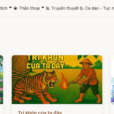
🞃
🞃
tích
🔱
Thần thoại
🕌
Truyền thuyết
🙋
Ca dao - Tục 
Đọc ngay
Đ
Trí khôn của ta đây