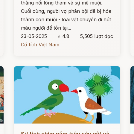
thắng nổi lòng tham và sự mê muội.
Cuối cùng, người vợ phản bội đã bị hóa
thành con muỗi - loài vật chuyên đi hút
máu người để tồn tại...
23-05-2025
⭐ 4.8
5,505 lượt đọc
Cổ tích Việt Nam
Đọc ngay
Đ
Sự tích chim năm trâu sáu cột và