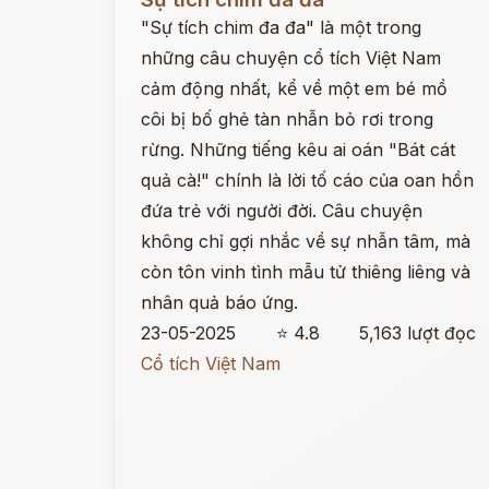
"Sự tích chim đa đa" là một trong
những câu chuyện cổ tích Việt Nam
cảm động nhất, kể về một em bé mồ
côi bị bố ghẻ tàn nhẫn bỏ rơi trong
rừng. Những tiếng kêu ai oán "Bát cát
quả cà!" chính là lời tố cáo của oan hồn
đứa trẻ với người đời. Câu chuyện
không chỉ gợi nhắc về sự nhẫn tâm, mà
còn tôn vinh tình mẫu tử thiêng liêng và
nhân quả báo ứng.
23-05-2025
⭐ 4.8
5,163 lượt đọc
Cổ tích Việt Nam